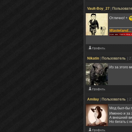
Vault-Boy_27
|
Пользоват
Отлично! +
Wasteland...
Nikatin
|
Пользователь
| 2
Из за этого 
Amilay
|
Пользователь
| 2
Мод был-бы п
Именно и за 
А внешний ви
Но бегать с 