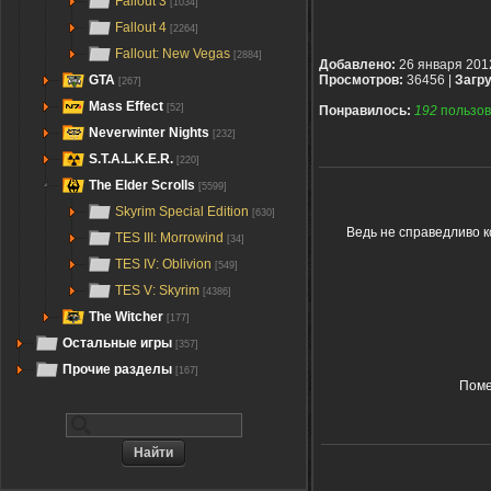
Fallout 3
[1034]
Fallout 4
[2264]
Fallout: New Vegas
[2884]
Добавлено:
26 января 201
GTA
Просмотров:
36456 |
Загру
[267]
Mass Effect
[52]
Понравилось:
192
пользов
Neverwinter Nights
[232]
S.T.A.L.K.E.R.
[220]
The Elder Scrolls
[5599]
Skyrim Special Edition
[630]
Ведь не справедливо 
TES III: Morrowind
[34]
TES IV: Oblivion
[549]
TES V: Skyrim
[4386]
The Witcher
[177]
Остальные игры
[357]
Прочие разделы
[167]
Поме