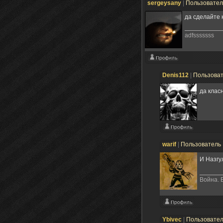
sergeysany
|
Пользовате
да сделайте 
adfsssssss
Denis112
|
Пользова
да клас
warif
|
Пользователь
И Назгу
Война. 
Ybivec
|
Пользовате