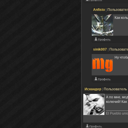
Anfisto
|
Пользовате
Как кол
sinik007
|
Пользоват
Ну чтоб
Искандер
|
Пользователь
А по мне, мо
колючий! Как
El Pueblo uni