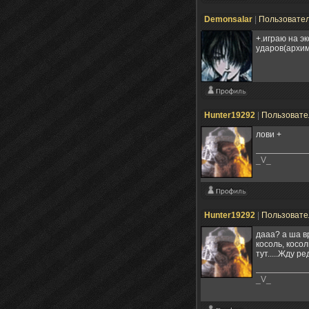
Demonsalar
|
Пользовате
+.играю на э
ударов(архим
Hunter19292
|
Пользоват
лови +
_V_
Hunter19292
|
Пользоват
дааа? а ша вр
косоль, косо
тут.....Жду ре
_V_