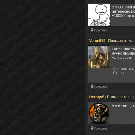
ИМХО бред и ч
интересно ис
+100500 ко в
Voron919
|
Пользователь
Как по мне т
нужно выбира
колец сред. 
-А помните к
-Стерва...
Негодяй
|
Пользователь
|
А я и так щи