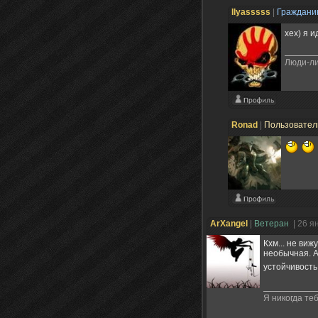
Ilyasssss
|
Граждан
хех) я 
Люди-л
Ronad
|
Пользовате
ArXangel
|
Ветеран
| 26 я
Кхм... не ви
необычная. А
устойчивость
Я никогда теб