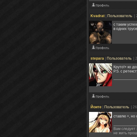
Kvadrat
|
Пользователь
| 
с таким успе
в одних трус
stepara
|
Пользователь
| 
Круто!+ ко д
P.S. с ретек
Йоите
|
Пользователь
| 2
ставлю +, но
Вам следует 
не жить про