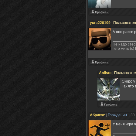
yura220109
|
Пользовате
А оно разве 
Не надо стес
чего жить (с
Anfisto
|
Пользовате
Скоро у
Так что
Абрикос
|
Гражданин
| 30
У меня игра 