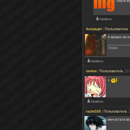
слоте к
Антрацит
|
Пользователь
А можно ли н
Тюрик
seelux
|
Пользователь
| 9
+
raziel165
|
Пользователь
|
меч кстати в