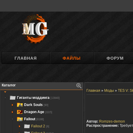
ГЛАВНАЯ
ФАЙЛЫ
ФОРУМ
Каталог
Главная
»
Моды
»
TES V: S
Гиганты моддинга
[13940]
Dark Souls
[90]
Dragon Age
[1115]
Fallout
[6188]
Автор:
Romzes-demon
Распространение:
Требуе
Fallout 2
[6]