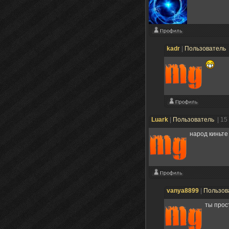
kadr
|
Пользователь
Luark
|
Пользователь
| 15
народ киньте
vanya8899
|
Пользов
ты прос