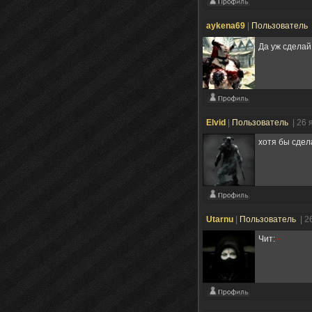
aykena69
|
Пользователь
Да уж сделай
Elvid
|
Пользователь
| 26 
хотя бы сдел
Utarnu
|
Пользователь
| 2
Чит:
-