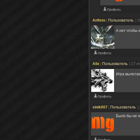
Anfisto
|
Пользователь
| 
А нет чтобы 
Alix
|
Пользователь
| 27 я
Игра вылета
sinik007
|
Пользователь
|
Было бы не ч