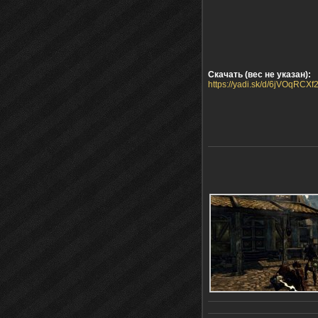
Скачать (вес не указан):
https://yadi.sk/d/6jVOqRCX