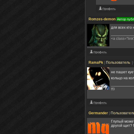
Romzes-demon
Автор пуб
для всех кто
<a class="link
RamaPk
|
Пользователь
|
не пашет куе
кольцо на ко
ff9
Germander
|
Пользовател
Глупый может
другой щит? 