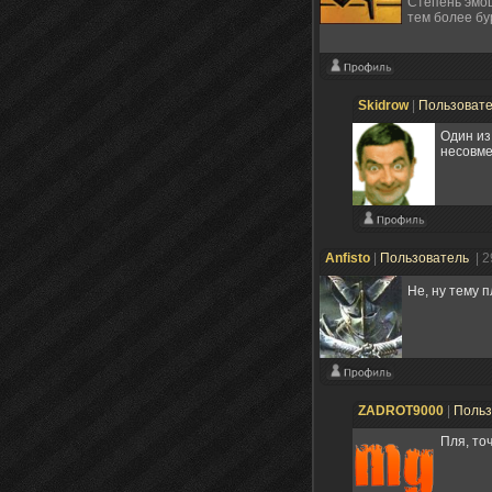
Степень эмоц
тем более бу
Skidrow
|
Пользоват
Один из
несовме
Anfisto
|
Пользователь
| 
Не, ну тему 
ZADROT9000
|
Польз
Пля, точ