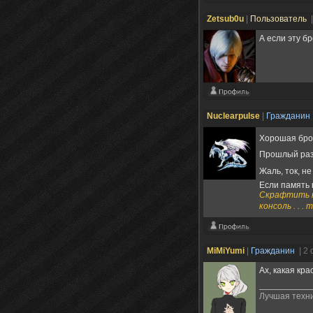
Zetsub0u
|
Пользователь
А если эту б
Nuclearpulse
|
Гражданин
Хорошая бро
Прошлый раз
Жаль, ток, н
Если память 
Скрафтить не
консоль . . .
MiMiYumi
|
Гражданин
| 2
Ах, какая кр
Лучшая техни