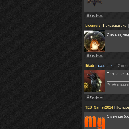
Licemerz
|
Пользователь
Стильно, мо
llikub
|
Гражданин
| 2 июл
То, что докт
"Чтоб владеть
TES_Gamer2014
|
Пользо
Отличная бро