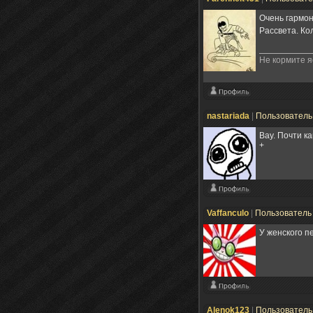
Очень гармон
Рассвета. Ко
Не кормите яо
nastariada
|
Пользовател
Вау. Почти ка
+
Vaffanculo
|
Пользовател
У женского п
Alenok123
|
Пользовател