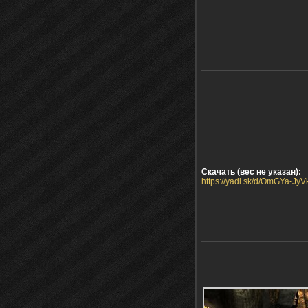
Скачать (вес не указан):
https://yadi.sk/d/OmGYa-JyV