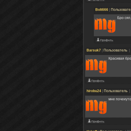
Bolt666
|
Пользоват
Бро сяп,
Barsuk7
|
Пользователь
|
Красивая бро
hirobu24
|
Пользователь
|
мне почеиут