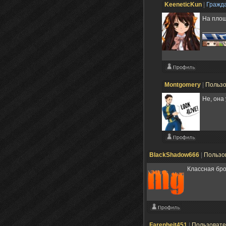
KeeneticKun
|
Гражд
На площ
Montgomery
|
Польз
Не, она
BlackShadow666
|
Пользо
Классная бро
Farenheit451
|
Пользоват