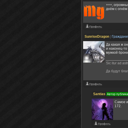
+++, огромны
днём с огнём
SunriseDragon
|
Граждан
Да какая ж о
и наконец-то
мужкой брони
Sic itur ad ast
Да будут бла
Santias
Автор публик
Самое и
172.