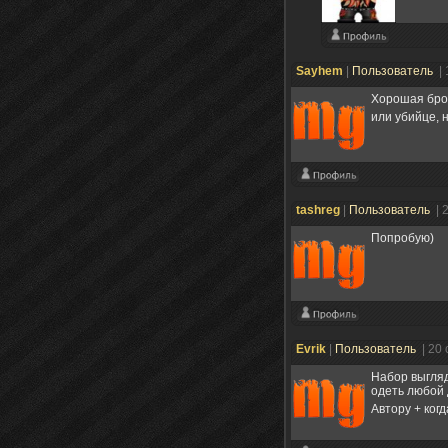
Sayhem
|
Пользователь
|
Хорошая брон
или убийце, 
tashreg
|
Пользователь
| 
Попробую)
Evrik
|
Пользователь
| 20
Набор выгляд
одеть любой 
Автору + ког