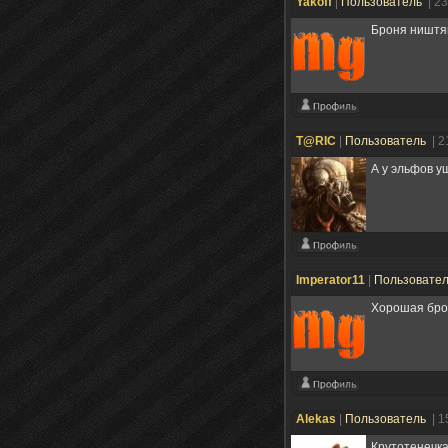
Yakoff
|
Пользователь
| 2
Броня ништяк
T@RIC
|
Пользователь
| 2
А у эльфов 
Imperator11
|
Пользовате
Хорошая брон
Alekas
|
Пользователь
| 1
Крутотенечка