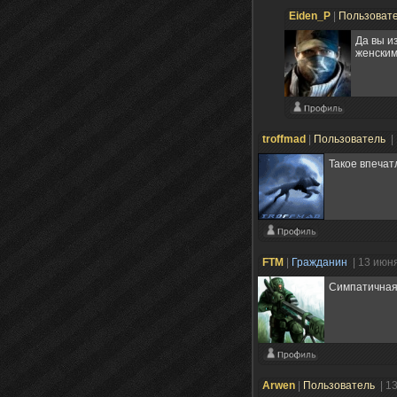
Eiden_P
|
Пользоват
Да вы и
женским
troffmad
|
Пользователь
|
Такое впечат
FTM
|
Гражданин
| 13 июн
Симпатичная 
Arwen
|
Пользователь
| 1