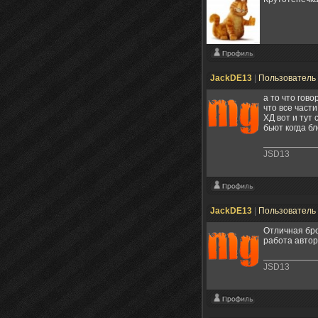
JackDE13
|
Пользователь
а то что гово
что все част
ХД вот и тут 
бьют когда бл
JSD13
JackDE13
|
Пользователь
Отличная бро
работа автор
JSD13