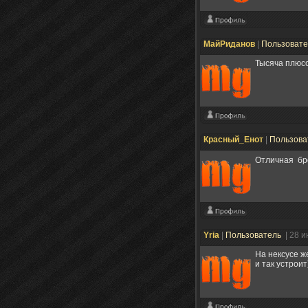
МайРиданов
|
Пользоват
Тысяча плюсов
Красный_Енот
|
Пользова
Отличная б
Yria
|
Пользователь
| 28 
На нексусе ж
и так устроит