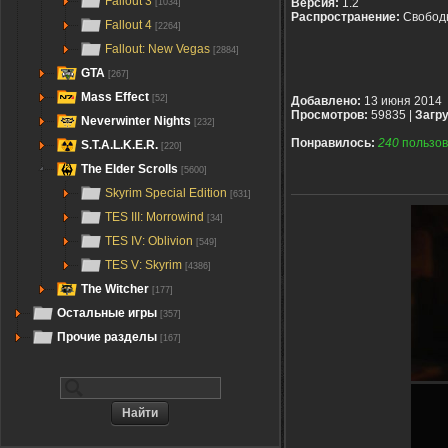
Fallout 3
Версия:
1.2
[1034]
Распространение:
Свобод
Fallout 4
[2264]
Fallout: New Vegas
[2884]
GTA
[267]
Mass Effect
[52]
Добавлено:
13 июня 2014
Просмотров:
59835 |
Загру
Neverwinter Nights
[232]
Понравилось:
240
пользов
S.T.A.L.K.E.R.
[220]
The Elder Scrolls
[5600]
Skyrim Special Edition
[631]
TES III: Morrowind
[34]
TES IV: Oblivion
[549]
TES V: Skyrim
[4386]
The Witcher
[177]
Остальные игры
[357]
Прочие разделы
[167]