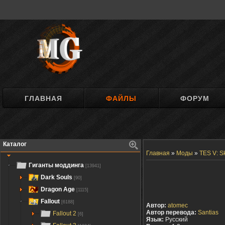
ГЛАВНАЯ
ФАЙЛЫ
ФОРУМ
Каталог
Главная
»
Моды
»
TES V: S
Гиганты моддинга
[13941]
Dark Souls
[90]
Dragon Age
[1115]
Fallout
[6188]
Автор:
atomec
Автор перевода:
Santias
Fallout 2
[6]
Язык:
Русский