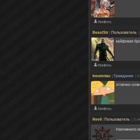
BeastStr
|
Пользователь
|
кайфовая бр
Insomniac
|
Гражданин
| 
отлично соче
Revil
|
Пользователь
| 3 
Напомнило ко