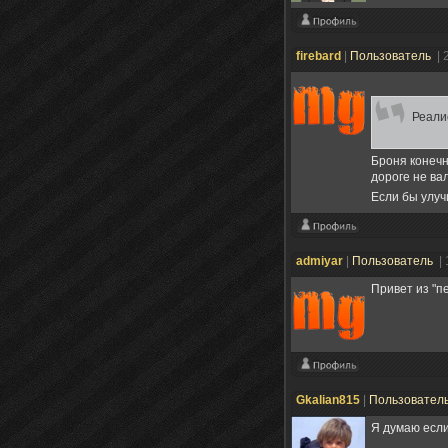
firebard
|
Пользователь
| 
Реали
Броня конечн
дороге не ва
Если бы улуч
admiyar
|
Пользователь
|
Привет из "п
Gkalian815
|
Пользовател
Я думаю если