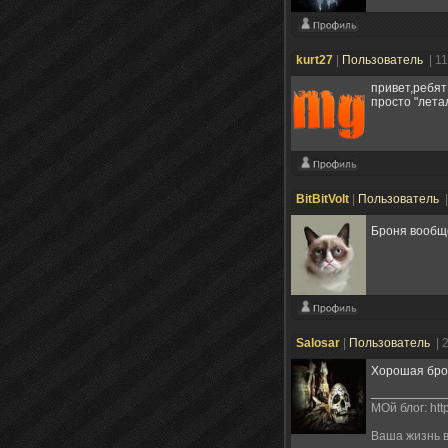
kurt27
|
Пользователь
| 1
привет,ребят
просто "летал
BitBitVolt
|
Пользователь
Броня вообще
Salosar
|
Пользователь
| 
Хорошая брон
МОй блог: htt
Ваша жизнь в