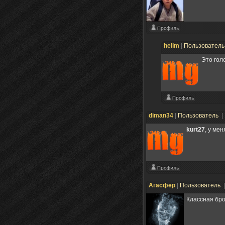
hellm
|
Пользовател
Это гол
diman34
|
Пользователь
|
kurt27
, у ме
Агасфер
|
Пользователь
Классная бро