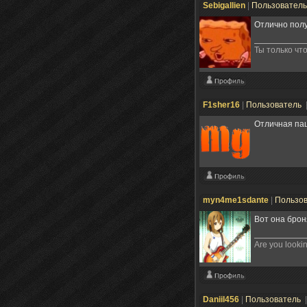
Sebigallien
|
Пользовател
Отлично полу
Ты только что
F1sher16
|
Пользователь
Отличная пац
myn4me1sdante
|
Пользо
Вот она брон
Are you lookin
Daniil456
|
Пользователь