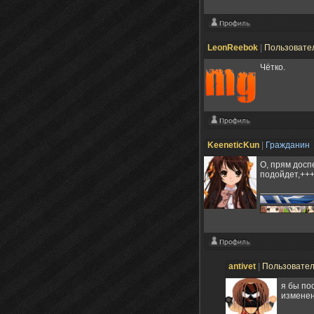
LeonReebok
|
Пользовате
Чётко.
KeeneticKun
|
Гражданин
О, прям досп
подойдет,+++
antivet
|
Пользовате
я бы по
изменен