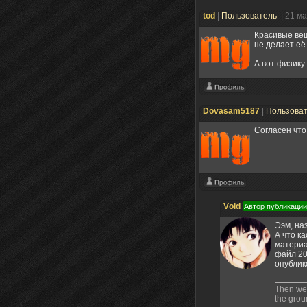
tod
|
Пользователь
| 21 м
Красивые вещ
не делает её
А вот физику
Dovasam5187
|
Пользова
Согласен что
Vоid
Автор публикации
Ээм, на
А что к
материа
файл 20
опублик
Then we f
the groun