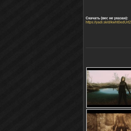
Скачать (вес не указан):
https://yadi.sk/d/kwht0edUr