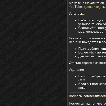
​Можете ознакомиться
YouTube,
здесь
и
здесь
Установка
Выберите один 
установить оба о
Скопируйте пап
мод-менеджере.
После этого можете по
Все они находятся в с
Патч, добавляющи
Более тёмные те
Две папки с уме
​Ставьте строго с заме
Удаление
Вам потребуется
Data
.
Если вы пользова
пакет.
Вопросы совместимост
Несмотря на то, что э