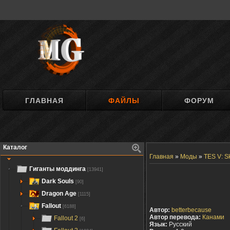
ГЛАВНАЯ
ФАЙЛЫ
ФОРУМ
Каталог
Главная
»
Моды
»
TES V: S
Гиганты моддинга
[13941]
Dark Souls
[90]
Dragon Age
[1115]
Fallout
[6188]
Автор:
betterbecause
Автор перевода:
Канами
Fallout 2
[6]
Язык:
Русский