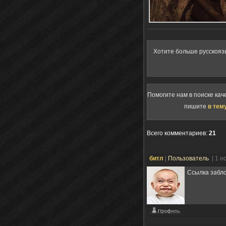
Хотите больше русскояз
Помогите нам в поиске кач
пишите
в тем
Всего комментариев
:
21
битл
|
Пользователь
| 1 н
Ссылка забл