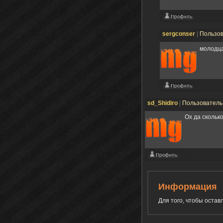
sergconser
|
Пользо
молодц
sd_Shidiro
|
Пользовател
Ох да скольк
Информация
Для того, чтобы оста