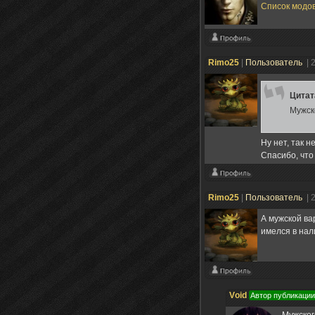
Список модов
Rimo25
|
Пользователь
| 
Цита
Мужско
Ну нет, так 
Спасибо, что
Rimo25
|
Пользователь
| 
А мужской в
имелся в нали
Vоid
Автор публикации
Мужског