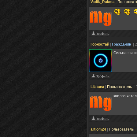
Vadik_Raketa
|
Пользоват
Горностай
|
Гражданин
| 
Сиськи слишк
Lilatana
|
Пользователь
| 
как раз хоте
artiom24
|
Пользователь
|