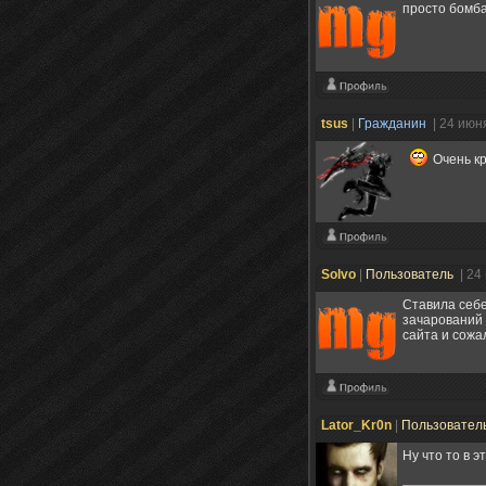
просто бом
tsus
|
Гражданин
| 24 июн
Очень кр
Solvo
|
Пользователь
| 24
Ставила себе
зачарований 
сайта и сожа
Lator_Kr0n
|
Пользовател
Ну что то в 