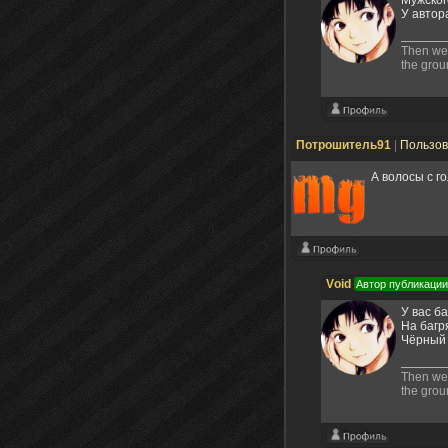
У автора
Then we f
the groun
Потрошитель91
|
Пользо
А волосы с 
Vоid
Автор публикации
У вас б
На багр
Чёрный 
Then we f
the groun