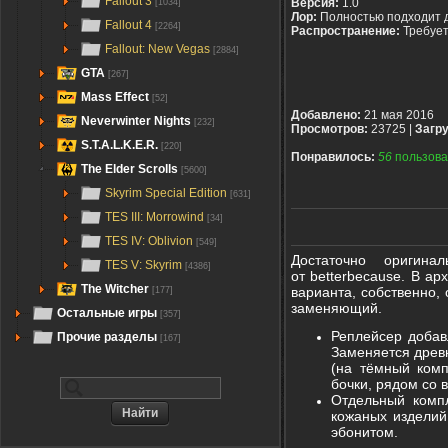
Fallout 3
Версия:
1.0
[1034]
Лор:
Полностью подходит 
Fallout 4
[2264]
Распространение:
Требуе
Fallout: New Vegas
[2884]
GTA
[267]
Mass Effect
[52]
Добавлено:
21 мая 2016
Neverwinter Nights
[232]
Просмотров:
23725 |
Загру
S.T.A.L.K.E.R.
[220]
Понравилось:
56
пользова
The Elder Scrolls
[5600]
Skyrim Special Edition
[631]
TES III: Morrowind
[34]
TES IV: Oblivion
[549]
Достаточно оригина
TES V: Skyrim
[4386]
от betterbecause. В а
The Witcher
варианта, собственно,
[177]
заменяющий.
Остальные игры
[357]
Реплейсер добав
Прочие разделы
[167]
Заменяется древ
(на тёмный комп
бочки, рядом со 
Отдельный комп
кожаных изделий
эбонитом.