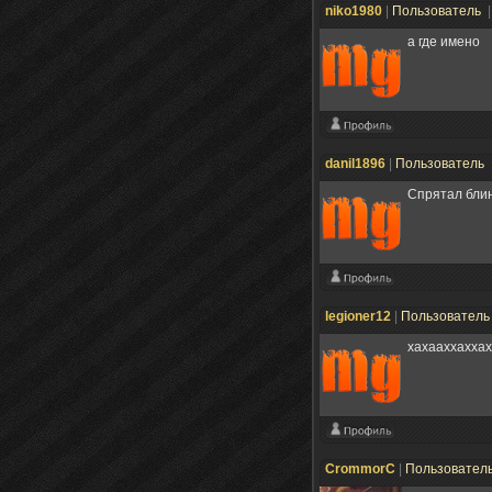
niko1980
|
Пользователь
|
а где имено
danil1896
|
Пользователь
Спрятал блин
legioner12
|
Пользовател
хахааххаххах
CrommorC
|
Пользовател