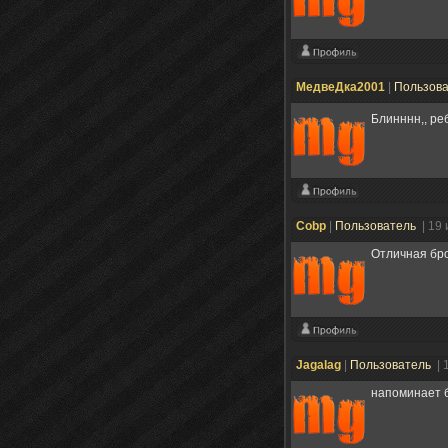
МедвеДка2001
|
Пользов
Блинннн,, ре
Cobp
|
Пользователь
| 19
Отличная бро
Jagalag
|
Пользователь
| 
напоминает б