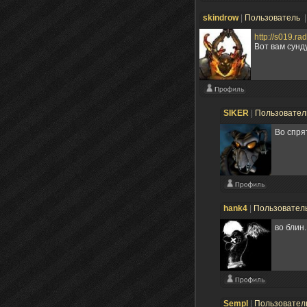
skindrow
|
Пользователь
|
http://s019.r
Вот вам сунд
SIKER
|
Пользовате
Во спря
hank4
|
Пользовател
во блин.
Sempl
|
Пользовател