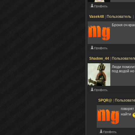
Vasek48
|
Пользователь
|
Броня оч кра
Shadow_44
|
Пользовател
Люди помогит
под водой но
SPQR@
|
Пользоват
говорят
найти