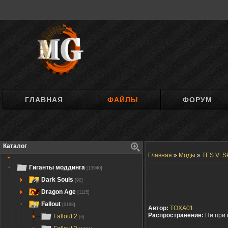
ГЛАВНАЯ
ФАЙЛЫ
ФОРУМ
Каталог
Главная
»
Моды
»
TES V: S
Гиганты моддинга
[13940]
Dark Souls
[90]
Dragon Age
[1115]
Fallout
[6188]
Автор:
TOXA01
Распространение:
Ни при 
Fallout 2
[6]