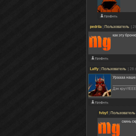
pedrila
|
Пользователь
| 2
как эту брон
Laffy
|
Пользователь
| 28
Ураааа наше
Дэн крут!!ЕЕ
fvbyf
|
Пользователь
скинь с