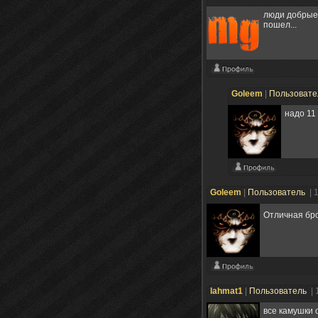
люди добрые!
пошел...
Goleem
|
Пользоват
надо 11
Goleem
|
Пользователь
| 
Отличная бр
lahmat1
|
Пользователь
| 
все камушки 