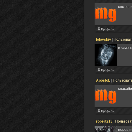
спс чел 
lolovskiy
|
Пользова
в камень
ApostoL
|
Пользоват
спасибо
robert213
|
Пользова
перец про