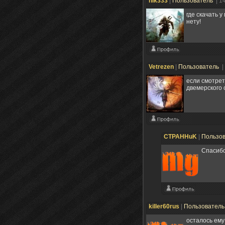
nik333
|
Пользователь
| 1
где скачать у
нету!
Vetrezen
|
Пользователь
|
если смотрет
двемерского 
CTPAHHuK
|
Пользо
Спасибо
killer60rus
|
Пользовател
осталось ему