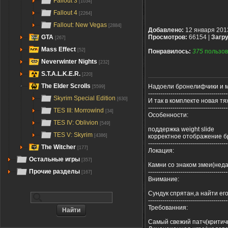
Fallout 3
[1034]
Fallout 4
[2264]
Fallout: New Vegas
[2884]
Добавлено:
12 января 201
GTA
Просмотров:
66154 |
Загру
[267]
Mass Effect
[52]
Понравилось:
375
пользов
Neverwinter Nights
[232]
S.T.A.L.K.E.R.
[220]
The Elder Scrolls
Надоели бронелифчики и ме
[5599]
---------------------------------------
Skyrim Special Edition
[630]
И так в комплекте новая т
---------------------------------------
TES III: Morrowind
[34]
Особенности:
TES IV: Oblivion
[549]
поддержка weight slide
TES V: Skyrim
корректное отображение б
[4386]
---------------------------------------
The Witcher
[177]
Локация:
Остальные игры
[357]
Камни со знаком змеи(нед
Прочие разделы
---------------------------------------
[167]
Внимание:
Сундук спрятан,а найти е
---------------------------------------
Требованния:
Самый свежий патч(критич