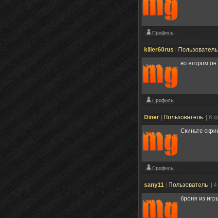
killer60rus
|
Пользовател
во втором он
Diner
|
Пользователь
| 6 
Скиньте скри
sany11
|
Пользователь
| 
броня из игр