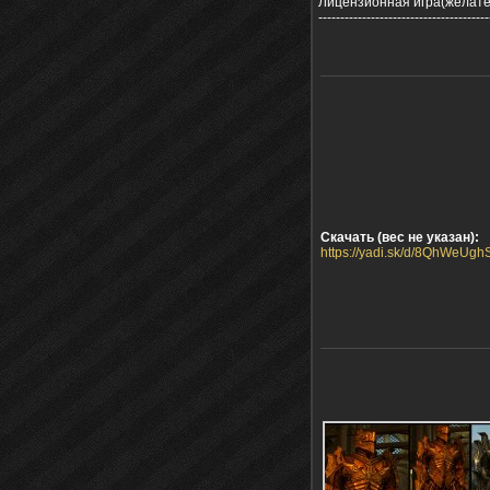
Лицензионная игра(желате
---------------------------------------
Скачать (вес не указан):
https://yadi.sk/d/8QhWeUg