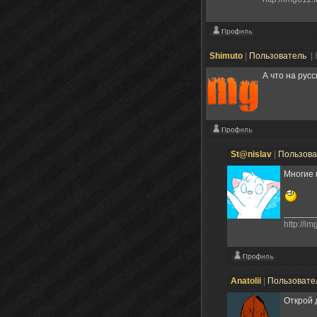
Shimuto
|
Пользователь
|
А что на рус
St@nislav
|
Пользов
Многие 
http://i
Anatolii
|
Пользовате
Открой 