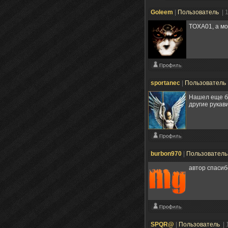
Goleem
|
Пользователь
| 
TOXA01, а мо
sportanec
|
Пользователь
Нашел еще ба
другие рукав
burbon970
|
Пользовател
автор спасиб
SPQR@
|
Пользователь
| 