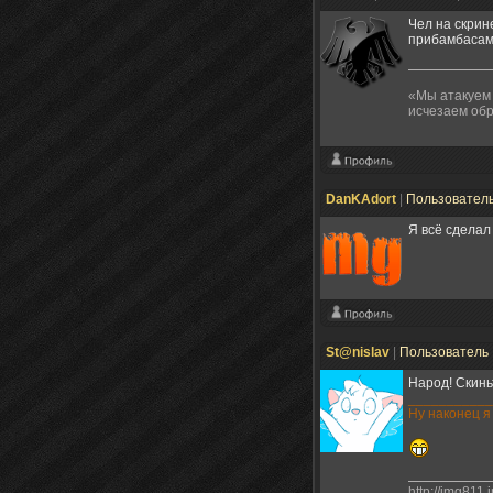
Чел на скри
прибамбасам
«Мы атакуем 
исчезаем обр
DanKAdort
|
Пользовател
Я всё сделал
St@nislav
|
Пользователь
Народ! Скинь
___________
Ну наконец я
http://img811