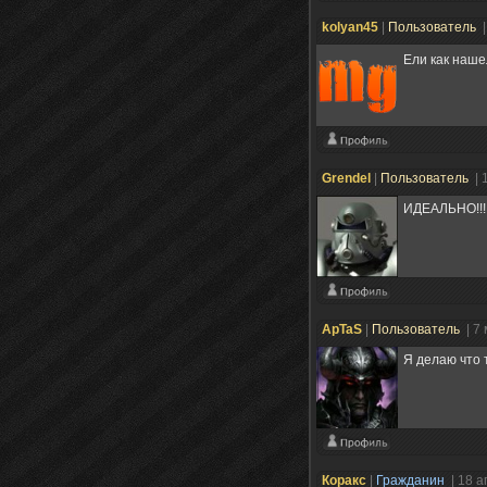
kolyan45
|
Пользователь
|
Ели как наше
Grendel
|
Пользователь
| 
ИДЕАЛЬНО!!!!
ApTaS
|
Пользователь
| 7
Я делаю что 
Коракс
|
Гражданин
| 18 