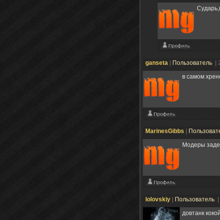
Сударь,
ganseta
|
Пользователь
| 
в самом хрен
MarinesGibbs
|
Пользоват
Модеры задел
lolovskiy
|
Пользователь
|
довтанк коко