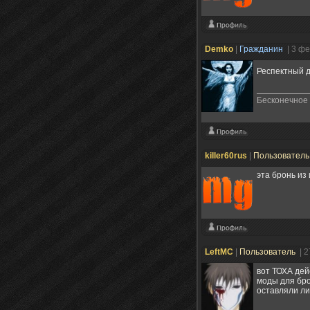
Demko
|
Гражданин
| 3 ф
Респектный 
Бесконечное 
killer60rus
|
Пользовател
эта бронь из и
LeftMC
|
Пользователь
| 
вот ТОХА дей
моды для бро
оставляли ли