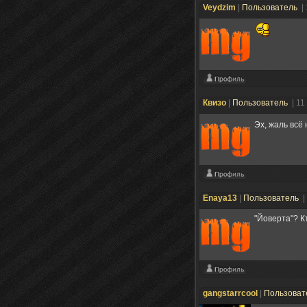
Veydzim
|
Пользователь
|
Квизо
|
Пользователь
| 11
Эх, жаль всё
Enaya13
|
Пользователь
|
"Йоверта"? К
gangstarrcool
|
Пользоват