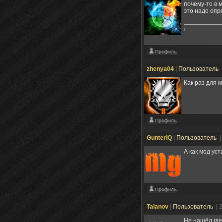
почему-то в 
это надо опр
/
zhenya04
|
Пользователь
Как раз для 
GunterIQ
|
Пользователь
|
А как мод ус
Talanov
|
Пользователь
| 
Не нашёл где