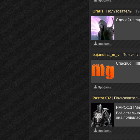
Gratis
|
Пользователь
| 1
Сделайте ещ
bajandina_m_v
|
Пользова
Спасибо!!!!!!!!!!!!
PastorX32
|
Пользовател
НАРООД ! Мне
Всё остальное
она появилас