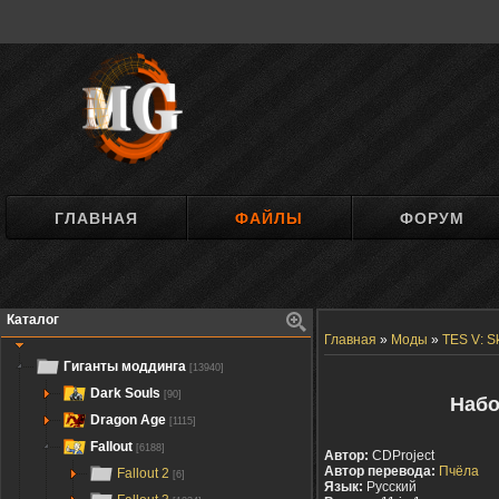
ГЛАВНАЯ
ФАЙЛЫ
ФОРУМ
Каталог
Главная
»
Моды
»
TES V: S
Гиганты моддинга
[13940]
Dark Souls
[90]
Набо
Dragon Age
[1115]
Fallout
[6188]
Автор:
CDProject
Автор перевода:
Пчёла
Fallout 2
[6]
Язык:
Русский