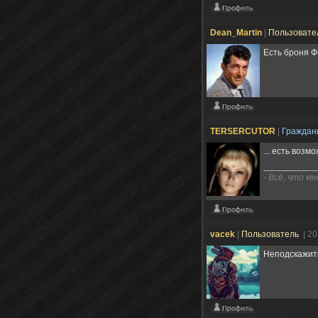
Dean_Martin
|
Пользовате
Есть броня Ф
TERSERCUTOR
|
Гражда
... есть воз
- Всё, что м
vacek
|
Пользователь
| 2
Неподскажити