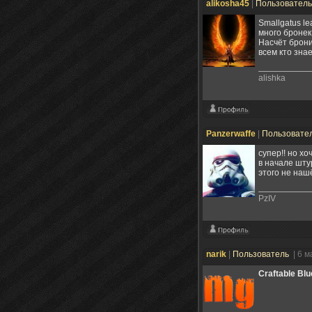
alikosha45
|
Пользовател
Smallgatus le
много бронек
Насчёт брони
всем кто зна
alishka
Panzerwaffe
|
Пользовате
супер!! но х
в начале шту
этого не наш
PzIV
narik
|
Пользователь
| 6 м
Craftable Blu