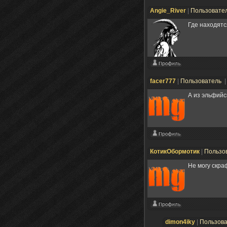
Angie_River
|
Пользовате
Где находятс
facer777
|
Пользователь
|
А из эльфий
КотикОбормотик
|
Пользо
Не могу скра
dimon4iky
|
Пользов