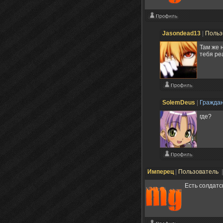
Jasondead13
|
Польз
Там же 
тебя ре
SolemDeus
|
Гражда
где?
Имперец
|
Пользователь
|
Есть солдатс