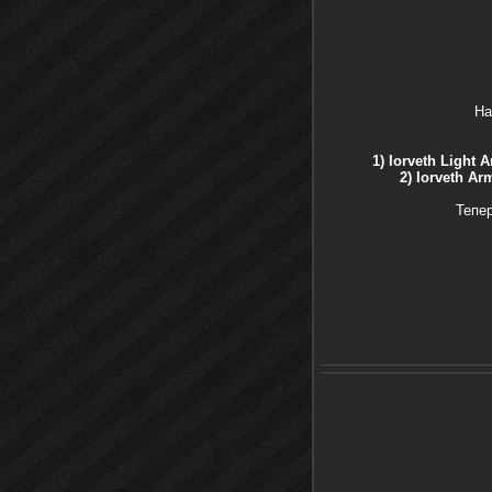
На
1)
Iorveth Light A
2) Iorveth Ar
Тепер