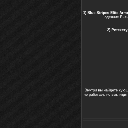
1) Blue Stripes Elite Armo
одеяние Бьян
2)
Ретекстур
Внутри вы найдете кую
не работает, но выгляди