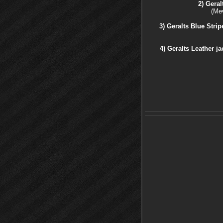
2)
Geral
(Ме
3) Geralts Blue Str
4) Geralts Leather ja