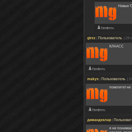
Навык '
girez
|
Пользователь
| 29 
КЛААСС
makys
|
Пользователь
| 2
помогите! не 
димандеклар
|
Пользова
я не понимаю