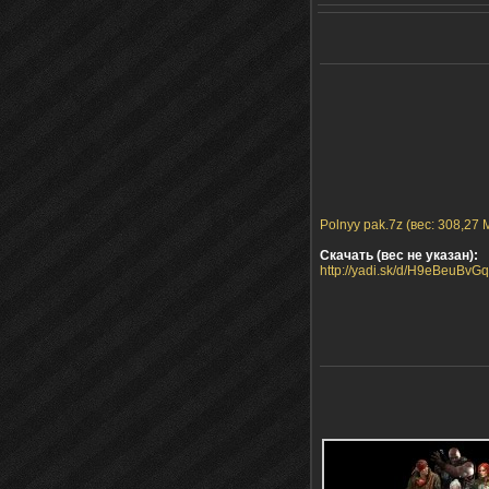
Polnyy pak.7z (вес: 308,27 
Скачать (вес не указан):
http://yadi.sk/d/H9eBeuBvG