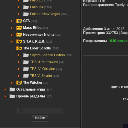
Fallout 3
Версия:
11 in 1
[1034]
Распространение:
Требуе
Fallout 4
[2264]
Fallout: New Vegas
[2884]
GTA
[267]
Mass Effect
[52]
Добавлено:
3 июля 2012
Просмотров:
332753 |
Загр
Neverwinter Nights
[232]
Понравилось:
1636
пользо
S.T.A.L.K.E.R.
[220]
The Elder Scrolls
[5599]
Skyrim Special Edition
[630]
TES III: Morrowind
[34]
TES IV: Oblivion
[549]
TES V: Skyrim
[4386]
The Witcher
[177]
Щиты и шл
Остальные игры
[357]
Прочие разделы
[167]
так