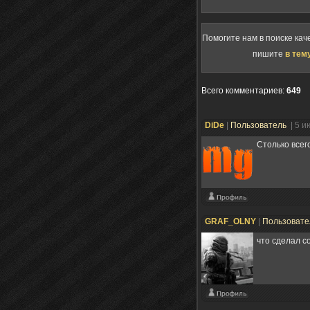
Помогите нам в поиске кач
пишите
в тем
Всего комментариев
:
649
DiDe
|
Пользователь
| 5 и
Столько всего
GRAF_OLNY
|
Пользоват
что сделал с