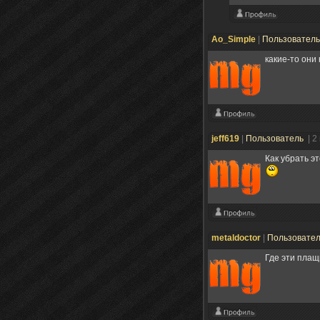
Ao_Simple
|
Пользовател
какие-то они
jeff619
|
Пользователь
| 2
Как убрать э
metaldoctor
|
Пользовате
Где эти плащ