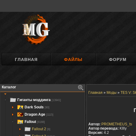
ГЛАВНАЯ
ФАЙЛЫ
ФОРУМ
Каталог
Главная
»
Моды
»
TES V: S
Гиганты моддинга
[13941]
Dark Souls
[90]
Dragon Age
[1115]
Fallout
[6188]
Автор:
PROMETHEUS_ts
Автор перевода:
KIlly
Fallout 2
[6]
Версия:
4.2