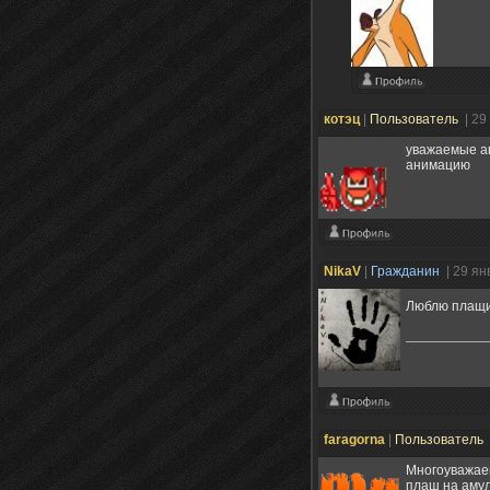
котэц
|
Пользователь
| 29
уважаемые ав
анимацию
NikaV
|
Гражданин
| 29 ян
Люблю плащ
faragorna
|
Пользователь
Многоуважае
плаш на амул