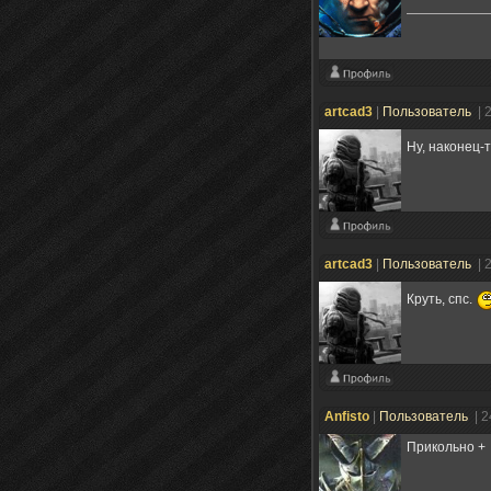
artcad3
|
Пользователь
| 
Ну, наконец-т
artcad3
|
Пользователь
| 
Круть, спс.
Anfisto
|
Пользователь
| 
Прикольно +