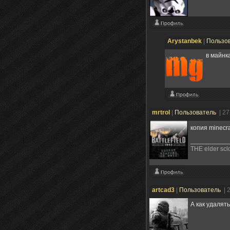
Arystanbek
|
Пользо
в майнк
mrtrol
|
Пользователь
| 2
копия minecr
THE elder scl
artcad3
|
Пользователь
| 
А как удалят