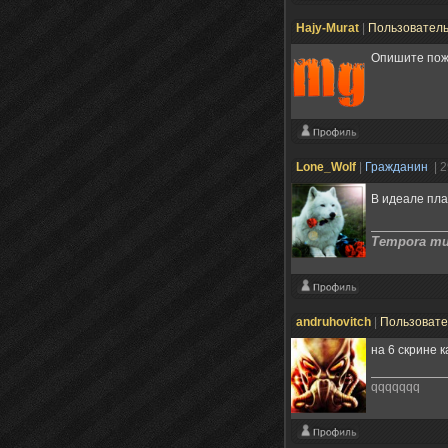
Hajy-Murat
|
Пользовател
Опишите пожа
Lone_Wolf
|
Гражданин
| 
В идеале пл
Tempora mut
andruhovitch
|
Пользоват
на 6 скрине 
qqqqqqq