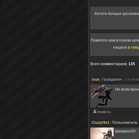
Хотите больше русскояз
Помогите нам в поиске кач
пишите
в тем
Всего комментариев
:
135
tsus
|
Гражданин
| 14 янв
Не всем бро
CrazyHe1
|
Пользователь
Шикарно!!!!!