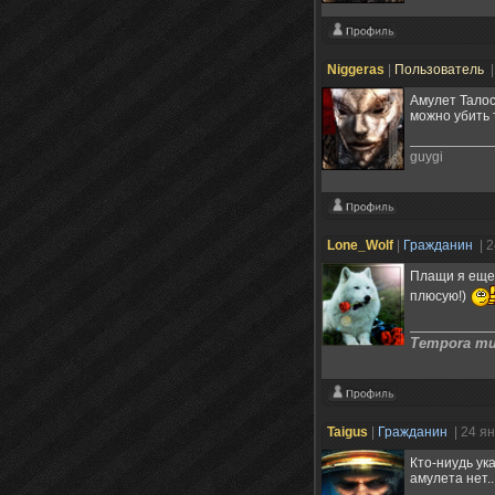
Niggeras
|
Пользователь
|
Амулет Талос
можно убить 
guygi
Lone_Wolf
|
Гражданин
| 
Плащи я еще 
плюсую!)
Tempora mut
Taigus
|
Гражданин
| 24 я
Кто-ниудь ук
амулета нет..