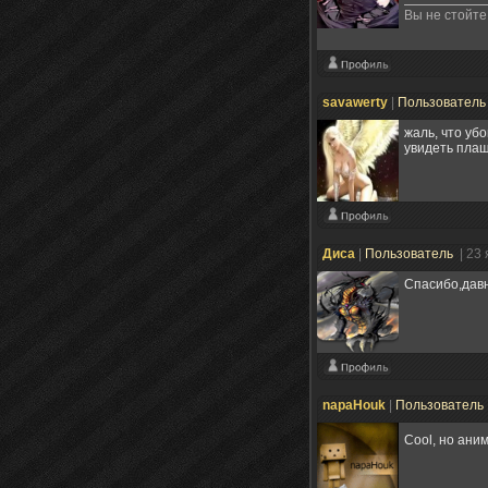
Вы не стойте
savawerty
|
Пользовател
жаль, что уб
увидеть плащ 
Диса
|
Пользователь
| 23
Спасибо,дав
napaHouk
|
Пользователь
Cool, но ани