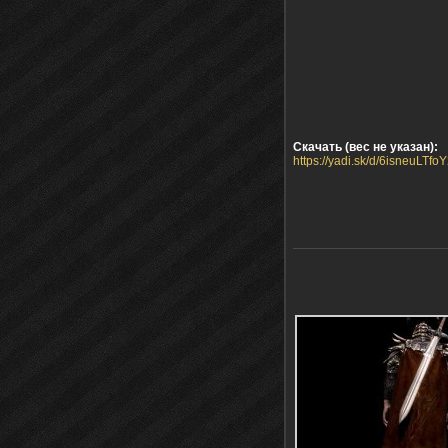
Скачать (вес не указан):
https://yadi.sk/d/6isneuLTfo