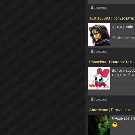
JEKI130393
|
Пользовате
ссылка побит
"Si vis pacem,
Ponochka
|
Пользователь
Вот это здор
тогда это бы
Americano
|
Пользовател
Лучше вот э