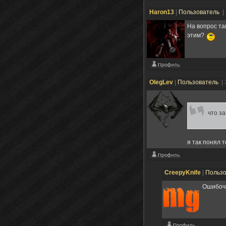
Haron13
|
Пользователь
|
На вопрос та
этим?
OlegLev
|
Пользователь
| 
что з
я так понял 
CreepyKnife
|
Польз
Ошибочк