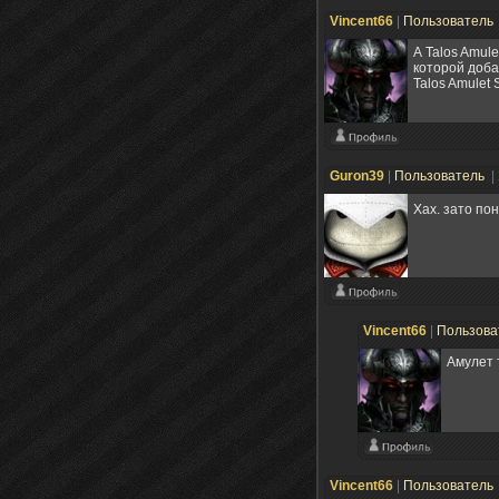
Vincent66
|
Пользователь
А Talos Amul
которой доба
Talos Amulet
Guron39
|
Пользователь
|
Хах. зато по
Vincent66
|
Пользова
Амулет 
Vincent66
|
Пользователь