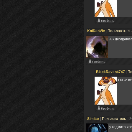
KolDanVic
|
Пользовател
А к деэдриче
BlackRaven4747
|
По
Он ко в
Simitar
|
Пользователь
| 
у каджита хв