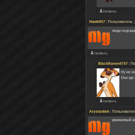
Hawk957
|
Пользователь
люди подскаж
BlackRaven4747
|
По
Ну не з
Они где
Arystanbek
|
Пользовате
уважаемый аф