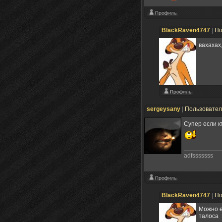
BlackRaven4747
|
По
вахахах
sergeysany
|
Пользовате
Супер если к
adfsssssss
BlackRaven4747
|
По
Можно е
талоса