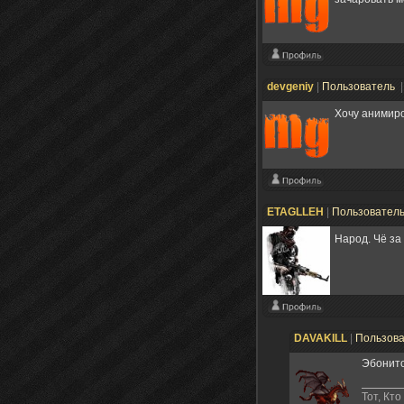
devgeniy
|
Пользователь
|
Хочу анимир
ETAGLLEH
|
Пользовател
Народ. Чё за
DAVAKILL
|
Пользов
Эбонито
Тот, Кто