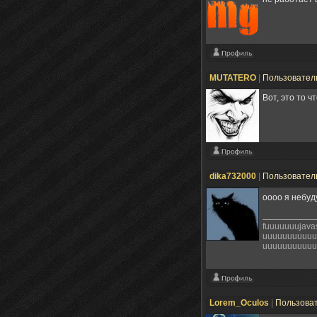
MUTATERO
|
Пользовател
Вот, это то ч
dika732000
|
Пользовател
оооо я небуд
fuuuuuuujav
uuuuuuuuuuu
uuuuuuuuuuu
Lorem_Oculos
|
Пользова