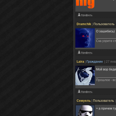
Dramchik
|
Пользователь
О зашибись)
Ска узрите с
Laira
|
Гражданин
| 27 ян
Мой вор беде
Прошлое - вс
Семуель
|
Пользователь
+ а причем ту