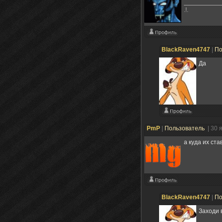
.!.
BlackRaven4747
|
По
Да
PmP
|
Пользователь
| 30 
а куда их ста
BlackRaven4747
|
По
Заходи в