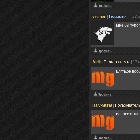
srumon
|
Гражданин
| 23 
Мне бы тупо 
Alrik
|
Пользователь
| 17 
Бл*ть,он воо
Hajy-Murat
|
Пользовател
Вопрос отпал