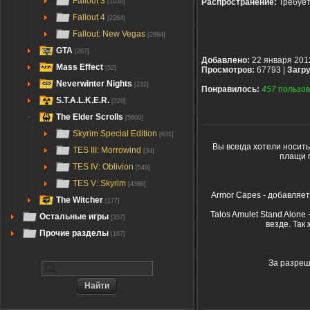
Fallout 3
Распространение:
Требуе
[1034]
Fallout 4
[2264]
Fallout: New Vegas
[2884]
GTA
[267]
Добавлено:
22 января 201
Mass Effect
[52]
Просмотров:
67793 |
Загру
Neverwinter Nights
[232]
Понравилось:
457
пользов
S.T.A.L.K.E.R.
[220]
The Elder Scrolls
[5600]
Skyrim Special Edition
[631]
Вы всегда хотели носит
TES III: Morrowind
[34]
плащи п
TES IV: Oblivion
[549]
TES V: Skyrim
[4386]
Armor Capes - добавляет
The Witcher
[177]
Talos Amulet Stand Alon
Остальные игры
[357]
везде. Так
Прочие разделы
[167]
За разреш