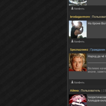
brodagavmore
|
Пользова
На броне Вол
Speznazowez
|
Гражданин
Народ да чё 
Великие начи
иначе, замет
Айяна
|
Пользователь
| 2
теоретически
Аллодов-онла