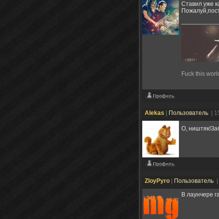
Ставил уже ка
Пожалуй,пос
Fuck this worl
Alekas
|
Пользователь
| 1
О, ништяк!З
ZloyPyro
|
Пользователь
|
В лаунчере г