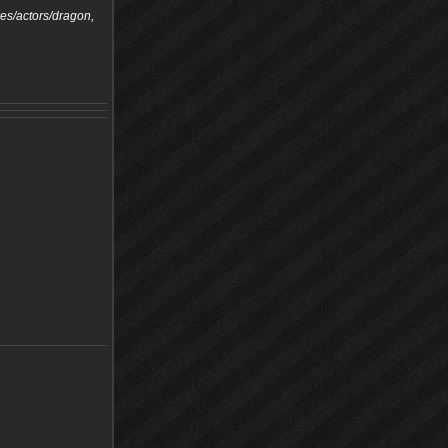
res/actors/dragon,