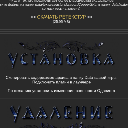
- и для тех, кто предпочитает более классический вид драконов
стите файлы из папки
data/textures/actors/dragon/CopperSKin
в папку
data/textu
согласитесь на замену)
>>
СКАЧАТЬ РЕТЕКСТУР
<<
(25.95 MB)
Скопировать содержимое архива в папку Data вашей игры.
Подключить плагин в лаунчере
По желанию установить изменение внешности Одавинга