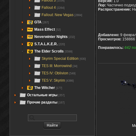
Fallout 3
Версия:
1.0
[1034]
Лор:
Частично подход
Fallout 4
[2264]
Распространение:
Ни
Fallout: New Vegas
[2884]
GTA
[267]
Mass Effect
[52]
Добавлено:
9 феврал
Neverwinter Nights
[232]
Просмотров:
158866 
S.T.A.L.K.E.R.
[220]
Понравилось:
642
по
The Elder Scrolls
[5599]
Skyrim Special Edition
[630]
TES III: Morrowind
[34]
TES IV: Oblivion
[549]
TES V: Skyrim
[4386]
The Witcher
[177]
Остальные игры
[357]
Прочие разделы
[167]
Мо