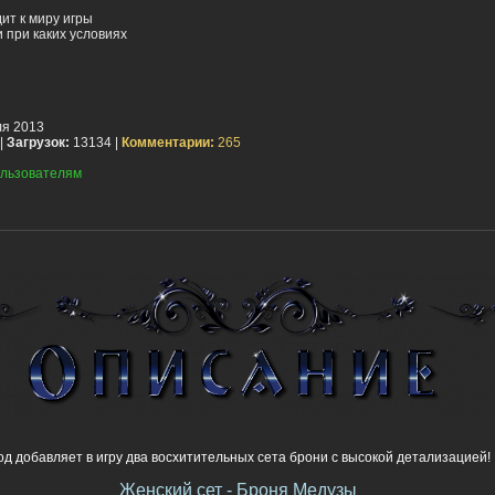
ит к миру игры
 при каких условиях
я 2013
|
Загрузок:
13134 |
Комментарии:
265
льзователям
д добавляет в игру два восхитительных сета брони с высокой детализацией!
Женский сет - Броня Медузы