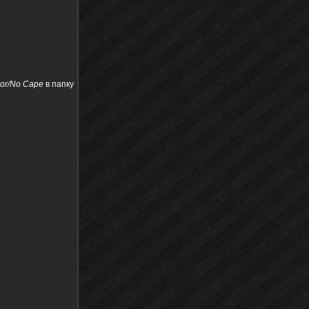
mor/No Cape
в папку