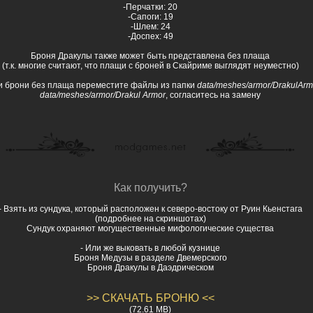
-Перчатки: 20
-Сапоги: 19
-Шлем: 24
-Доспех: 49
Броня Дракулы также может быть представлена без плаща
(т.к. многие считают, что плащи с броней в Скайриме выглядят неуместно)
и брони без плаща переместите файлы из папки
data/meshes/armor/DrakulAr
data
/
meshes
/
armor
/
Drakul Armor
, согласитесь на замену
Как получить?
- Взять из сундука, который расположен к северо-востоку от Руин Кьенстага
(подробнее на скриншотах)
Сундук охраняют могущественные мифологические существа
- Или же выковать в любой кузнице
Броня Медузы в разделе Двемерского
Броня Дракулы в Даэдрическом
>> СКАЧАТЬ БРОНЮ <<
(72.61 MB)