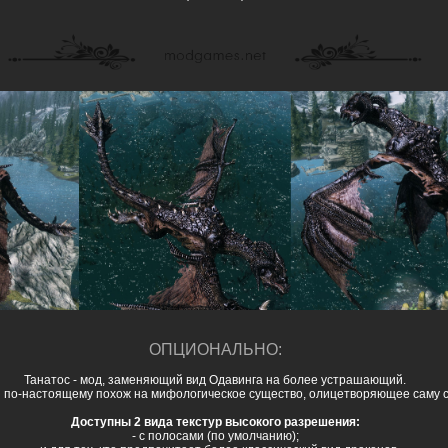
ОПЦИО
НАЛЬН
О:
Танатос - мод, заменяющий вид Одавинга на более устрашающий.
н по-настоящему похож на мифологическое существо, олицетворяющее саму с
Доступны 2 вида текстур высокого разрешения:
- с полосами (по умолчанию);