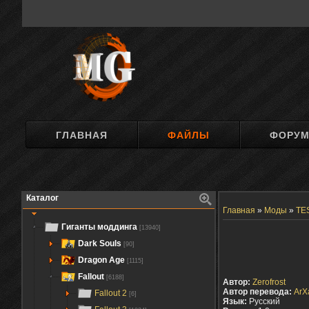
ГЛАВНАЯ
ФАЙЛЫ
ФОРУ
Каталог
Главная
»
Моды
»
TES
Гиганты моддинга
[13940]
Dark Souls
[90]
Dragon Age
[1115]
Fallout
[6188]
Автор:
Zerofrost
Автор перевода:
ArX
Fallout 2
[6]
Язык:
Русский