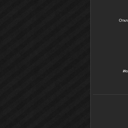
Откл
Ис