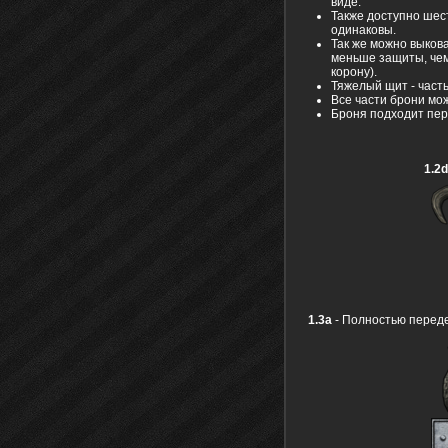
виде.
Также доступно шес
одинаковы.
Так же можно выкова
меньше защиты, чем
корону).
Тяжелый щит - часть
Все части брони мо
Броня подходит пер
1.2d
1.3a
- Полностью переде