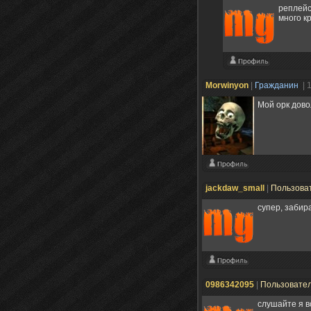
реплейс
много
к
Morwinyon
|
Гражданин
| 
Мой орк дово
jackdaw_small
|
Пользова
супер, забир
0986342095
|
Пользовате
слушайте я в