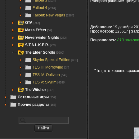
Fallout 3
Распространение:
Требуе
[1034]
Fallout 4
[2264]
Fallout: New Vegas
[2884]
GTA
[267]
Добавлено:
19 декабря 20
Mass Effect
[52]
Просмотров:
123617 |
Загр
Neverwinter Nights
[232]
Понравилось:
813
пользов
S.T.A.L.K.E.R.
[220]
The Elder Scrolls
[5600]
Skyrim Special Edition
[631]
TES III: Morrowind
[34]
"
Тот, кто хорошо сража
TES IV: Oblivion
[549]
TES V: Skyrim
[4386]
The Witcher
[177]
Остальные игры
[357]
Прочие разделы
[167]