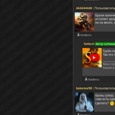
444444446
|
Пользовател
Броня конечн
уступает даэ
не на много, 
Safarel
Автор публика
Грубо г
Так что
Мои ст
Канал в
bakenov98
|
Пользовател
бронь супер,
таки есть од
сделать?