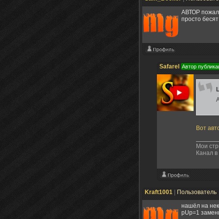
АВТОР пожалу
просто бесят
Safarel
Автор публика
Вот авт
Мои ст
Канал в
Kraft1001
|
Пользователь
нашёл на нек
pUp=1 замен