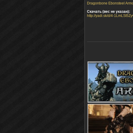
Dragonbone Ebonsteel Armor
Скачать (вес не указан):
http://yadi.sk/d/4-1LmLSt5Zy