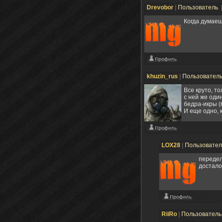
Drevobor
|
Пользователь
Когда думаеш
khuzin_rus
|
Пользовател
Все круто, т
с ней же один
бедра-икры (
И еще одно, 
LOX28
|
Пользовате
передел
достал
RiiRo
|
Пользовател