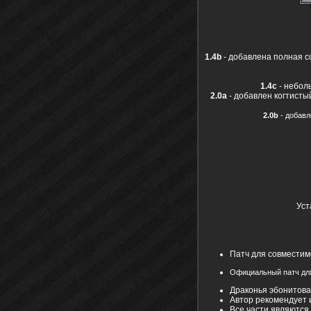
1.4b
- добавлена полная с
1.4с
- небол
2.0а
- добавлен когтист
2.0b
- добавл
Уст
Патч для совместим
Официальный патч дл
Драконья эбонитова
Автор рекомендует 
Все части являются