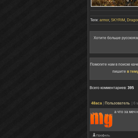
Теги:
armor
,
SKYRIM
,
Drago
Хотите больше русскояз
Помогите нам в поиске кач
пишите
в тем
Всего комментариев
:
395
48aca
|
Пользователь
| 6
а что за меч