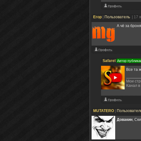
Егор
|
Пользователь
| 17 
А чё за брон
Safarel
Автор публика
Все та 
Мои ст
Канал в
MUTATERO
|
Пользовател
Довакин
, Ск