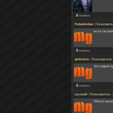
РобинБобин
|
Пользовате
не ну так при
glebcherk
|
Пользователь
Это самый лу
LycosaD
|
Пользователь
|
ПРосто ахххх