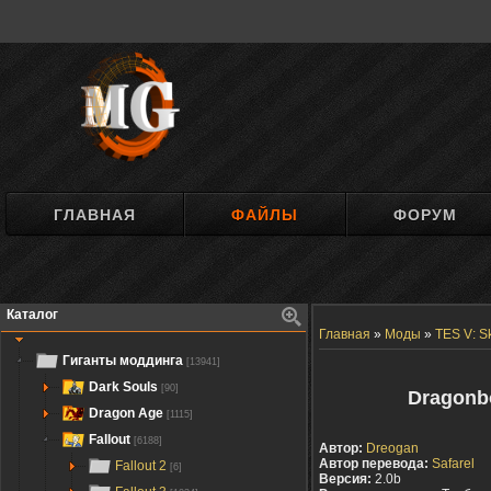
ГЛАВНАЯ
ФАЙЛЫ
ФОРУМ
Каталог
Главная
»
Моды
»
TES V: S
Гиганты моддинга
[13941]
Dark Souls
[90]
Dragonb
Dragon Age
[1115]
Fallout
[6188]
Автор:
Dreogan
Автор перевода:
Safarel
Fallout 2
[6]
Версия:
2.0b