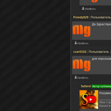
Freedy829
|
Пользовател
Да Здраствуе
czar0102
|
Пользователь
для персонаж
Safarel
Автор публика
Разумее
Мои ст
Канал в