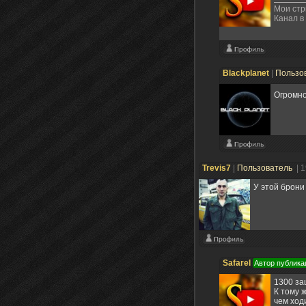
Мои ст
Канал в
Blackplanet
|
Пользо
Огромн
Trevis7
|
Пользователь
| 
У этой брони
Safarel
Автор публика
1300 за
К тому 
чем ход