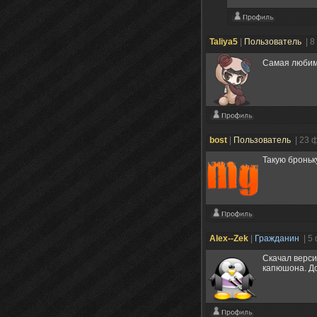
Taliya5
|
Пользователь
| 8
Самая любим
bost
|
Пользователь
| 23 
Такую броньку
Alex--Zek
|
Гражданин
| 5
Скачал верси
капюшона. До