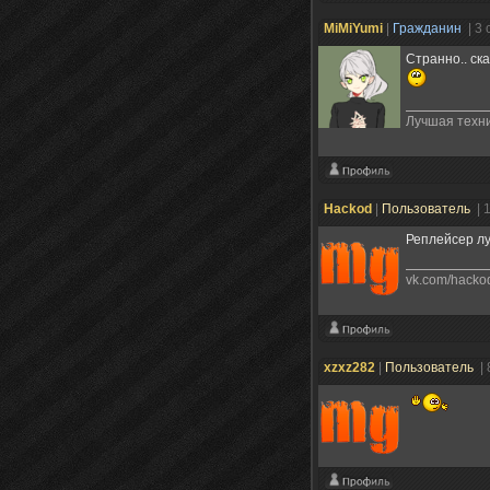
MiMiYumi
|
Гражданин
| 3
Странно.. ск
Лучшая техни
Hackod
|
Пользователь
| 
Реплейсер лу
vk.com/hacko
xzxz282
|
Пользователь
|