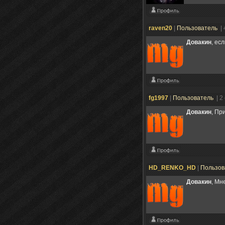
raven20
|
Пользователь
|
Довакин
, ес
fg1997
|
Пользователь
| 2
Довакин
, Пр
HD_RENKO_HD
|
Пользов
Довакин
, Мне