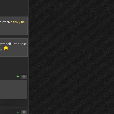
щайтесь
в тему на
оторой нет в базе,
о!
0
0