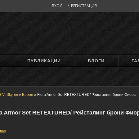
ВХОД
/
РЕГИСТРАЦИЯ
М
ПУБЛИКАЦИИ
БЛОГИ
ГА
 V: Skyrim
»
Броня
»
Fiora Armor Set RETEXTURED/ Рейсталинг брони Фиоры
ra Armor Set RETEXTURED/ Рейсталинг брони Фио
tias