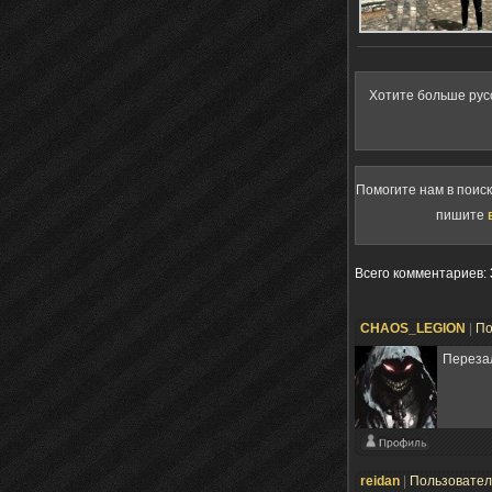
Хотите больше рус
Помогите нам в поис
пишите
Всего комментариев
:
CHAOS_LEGION
|
По
Переза
reidan
|
Пользовате