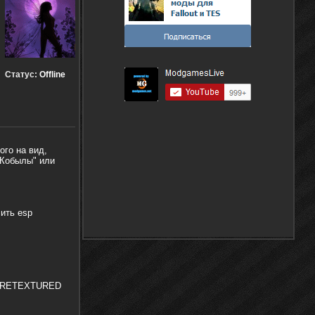
Статус:
Offline
ого на вид,
 Кобылы" или
чить esp
Set RETEXTURED