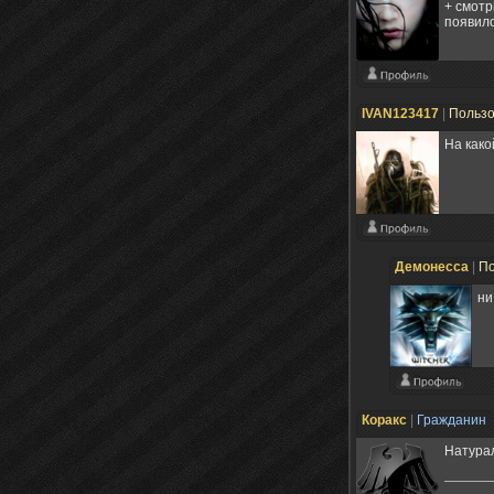
+ смотр
появило
IVAN123417
|
Польз
На како
Демонесса
|
По
ни
Коракс
|
Гражданин
Натурал