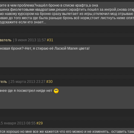
ите в чем проблема?нашёл броню в списке крафта,а она
ашена фиолетовыми квадратами,решил скрафтить пошёл за ингрой,снова отк
ько навожу курсором на броню сразу вылетает из игры,отключил мод отрываю
ваю до того места где была раньше бронь всё норм,стоит листнуть ниже опя
одскажите если кто знает...
ватель
| 9 июня 2013 11:57
#31
 новая броня?-Нет, я стираю её Лаской Магия цвета!
тель
| 25 марта 2013 23:27
#30
чнее где я посмотрел нигде нет
15 января 2013 08:55
#29
ся хорошо но мне все же кажется что его можно и не изменять.. оставить таки