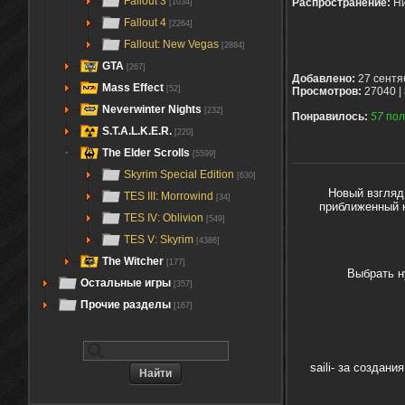
Fallout 3
Распространение:
Ни
[1034]
Fallout 4
[2264]
Fallout: New Vegas
[2884]
GTA
[267]
Добавлено:
27 сентя
Mass Effect
[52]
Просмотров:
27040 |
Neverwinter Nights
[232]
Понравилось:
57
пол
S.T.A.L.K.E.R.
[220]
The Elder Scrolls
[5599]
Skyrim Special Edition
[630]
Новый взгляд
TES III: Morrowind
[34]
приближенный к
TES IV: Oblivion
[549]
TES V: Skyrim
[4386]
The Witcher
[177]
Выбрать н
Остальные игры
[357]
Прочие разделы
[167]
saili- за созда