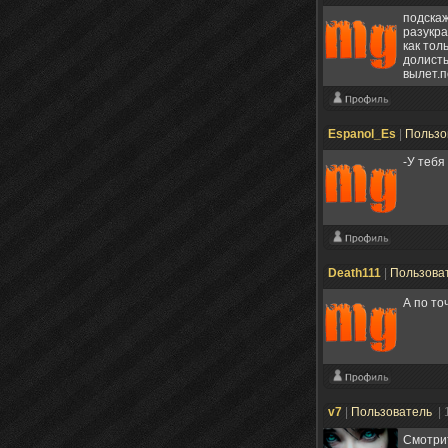
подскаж
разукр
как тол
долисты
вылет.п
Espanol_Es
|
Пользо
-У тебя
Death111
|
Пользова
А по то
v7
|
Пользователь
| 
Смотрит