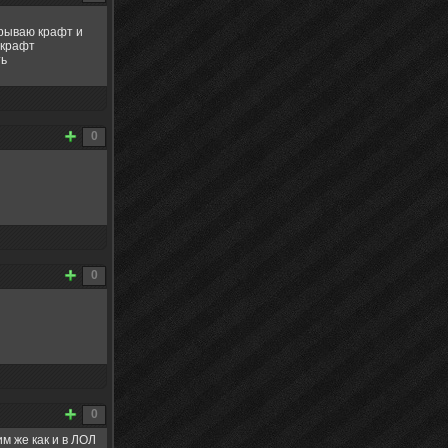
рываю крафт и
 крафт
ть
0
0
0
м же как и в ЛОЛ