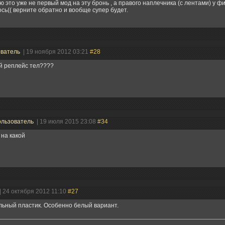
ю это уже не первый мод на эту бронь , а правого наплечника (с лентами) у ф
сь(( верните обратно и вообще супер будет.
ователь
| 19 ноября 2012 03:21
#28
й реплейс тел????
льзователь
| 19 июля 2015 23:08
#34
 на какой
| 24 октября 2012 11:10
#27
ьный пластик. Особенно белый вариант.