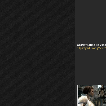
Скачать (вес не указ
https://yadi.sk/d/jYZN