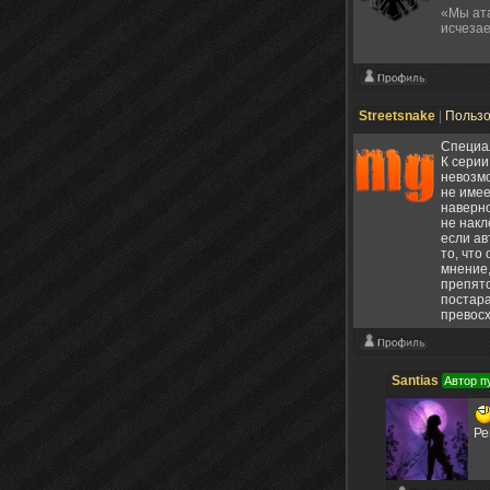
«Мы ата
исчезае
Streetsnake
|
Польз
Специа
К серии
невозмо
не имее
наверно
не накл
если ав
то, что
мнение,
препятс
постара
превосх
Santias
Автор п
Ре