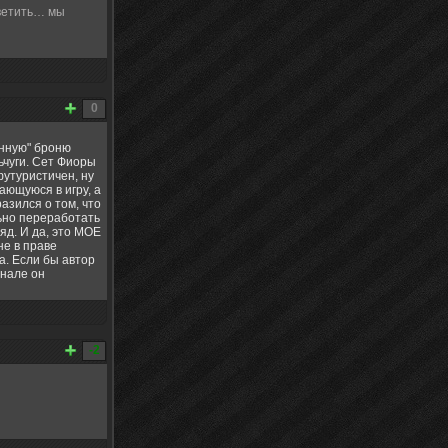
тветить… мы
0
анную" броню
ьчуги. Сет Фиоры
футуристичен, ну
ающуюся в игру, а
разился о том, что
льно переработать
яд. И да, это МОЕ
не в праве
а. Если бы автор
инале он
-2