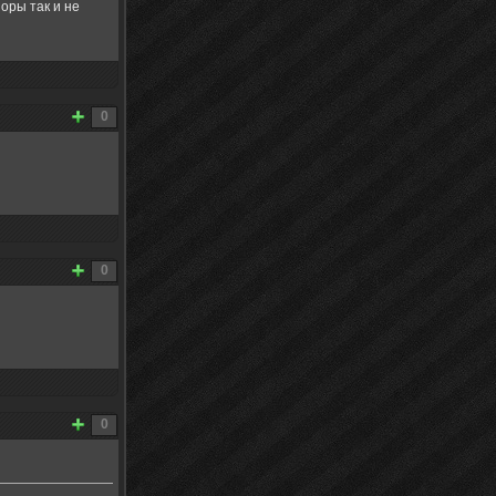
иоры так и не
0
0
0