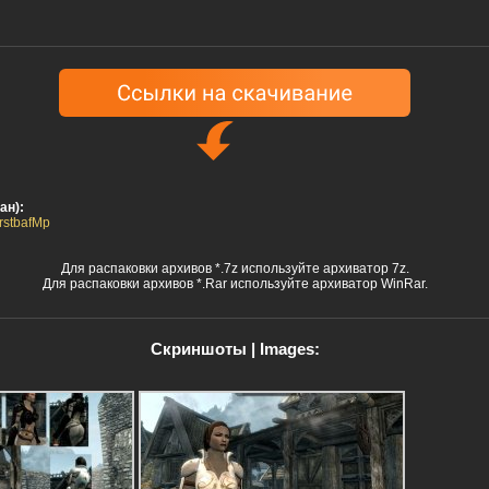
ан):
CrstbafMp
Для распаковки архивов *.7z используйте архиватор 7z.
Для распаковки архивов *.Rar используйте архиватор WinRar.
Скриншоты | Images: