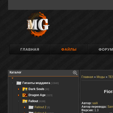
ГЛАВНАЯ
ФАЙЛЫ
ФОРУ
Каталог
Главная
»
Моды
»
TES
Гиганты моддинга
[13940]
Dark Souls
[90]
Fio
Dragon Age
[1115]
Fallout
[6188]
Автор:
saili
Автор перевода:
San
Fallout 2
[6]
Версия:
1.3