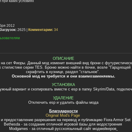
 при каких условиях
бря 2012
Загрузок:
2625 |
Комментарии:
34
ьзователям
ОПИСАНИЕ
 на сет Фиоры. Данный мод изменит внешний вид брони с футуристическ
 стилистике серии TES. Броню можно найти в бочке, возле "Гарцующей
скрафтить в кузнице, раздел "стальное".
Основной мод не требуется и они взаимозаменяемы.
УСТАНОВКА
ужный вариант и скопировать вместе с esp в папку Skyrim/Data, подклю
УДАЛЕНИЕ
Отключить esp и удалить файлы мода
Благодарности
Original Mod's Page
ния и предоставление разрешения на перевод и публикацию Fiora Armor 
Bethesda - за создание отличной игровой базы для модостроения
Modgames - за отличный русскоязычный сайт модмейкеров