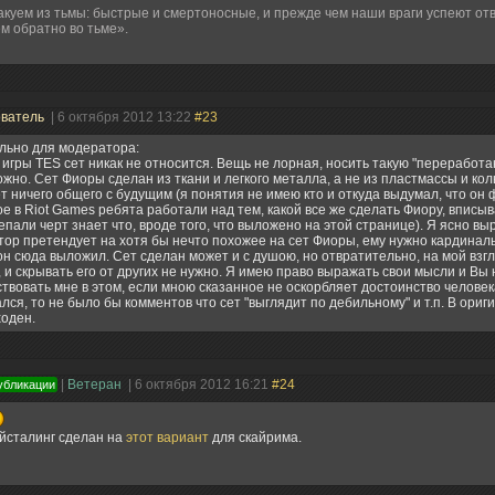
куем из тьмы: быстрые и смертоносные, и прежде чем наши враги успеют о
м обратно во тьме».
ователь
| 6 октября 2012 13:22
#23
льно для модератора:
 игры TES сет никак не относится. Вещь не лорная, носить такую "переработ
жно. Сет Фиоры сделан из ткани и легкого металла, а не из пластмассы и кол
т ничего общего с будущим (я понятия не имею кто и откуда выдумал, что он 
е в Riot Games ребята работали над тем, какой все же сделать Фиору, вписыв
епали черт знает что, вроде того, что выложено на этой странице). Я ясно вы
тор претендует на хотя бы нечто похожее на сет Фиоры, ему нужно кардина
 он сюда выложил. Сет сделан может и с душою, но отвратительно, на мой взгл
 и скрывать его от других не нужно. Я имею право выражать свои мысли и Вы 
твовать мне в этом, если мною сказанное не оскорбляет достоинство человек
лся, то не было бы комментов что сет "выглядит по дебильному" и т.п. В ориг
оден.
|
Ветеран
| 6 октября 2012 16:21
#24
убликации
йсталинг сделан на
этот вариант
для скайрима.