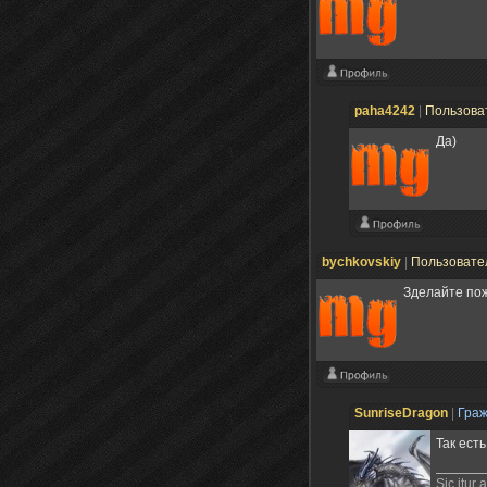
paha4242
|
Пользова
Да)
bychkovskiy
|
Пользовате
Зделайте по
SunriseDragon
|
Гра
Так ест
Sic itur 