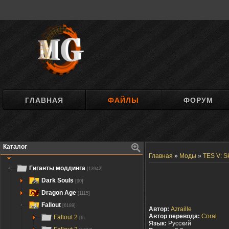
ГЛАВНАЯ
ФАЙЛЫ
ФОРУМ
Каталог
Главная
»
Моды
»
TES V: S
Гиганты моддинга
[13942]
Dark Souls
[90]
Dragon Age
[1115]
Fallout
[6189]
Автор:
Azraille
Автор перевода:
Coral
Fallout 2
[6]
Язык:
Русский