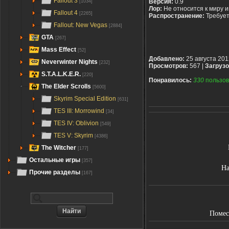
Fallout 3
Версия:
0.9
[1034]
Лор:
Не относится к миру 
Fallout 4
[2265]
Распространение:
Требуе
Fallout: New Vegas
[2884]
GTA
[267]
Mass Effect
[52]
Добавлено:
25 августа 201
Neverwinter Nights
[232]
Просмотров:
567 |
Загрузо
S.T.A.L.K.E.R.
[220]
Понравилось:
330
пользов
The Elder Scrolls
[5600]
Skyrim Special Edition
[631]
TES III: Morrowind
[34]
TES IV: Oblivion
[549]
TES V: Skyrim
[4386]
The Witcher
[177]
Остальные игры
[357]
На
Прочие разделы
[167]
Помес