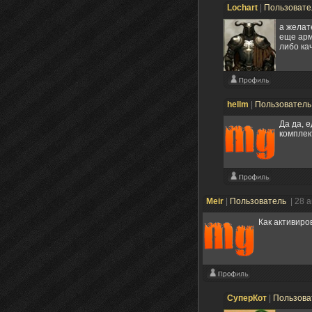
Lochart
|
Пользоват
а желат
еще арм
либо ка
hellm
|
Пользовател
Да да, 
комплек
Meir
|
Пользователь
| 28 
Как активиро
СуперКот
|
Пользова