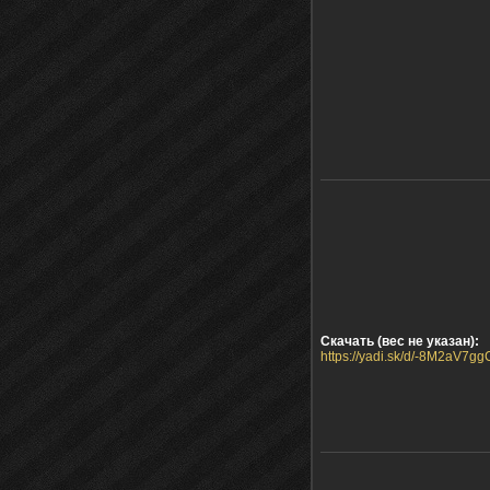
Скачать (вес не указан):
https://yadi.sk/d/-8M2aV7gg