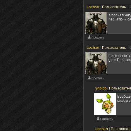
Lochart
|
Пользователь
| 
я ппонял как
перчатки и с
Lochart
|
Пользователь
| 
я искренне ве
где в Dark so
ynblpb
|
Пользовате
Вообще 
рядом с
Lochart
|
Пользоват