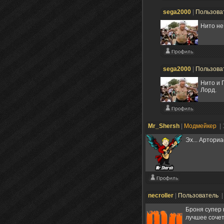
sega2000
|
Пользова
Нито не
sega2000
|
Пользова
Нито и Г
Лорд.
Mr_Shersh
|
Модмейкер
|
Эх... Арториа
necroller
|
Пользователь
|
Броня супер 
лучшее сочет