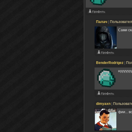
Палач
|
Пользовате
Сами ск
BenderRodrigez
|
По
нууууууу
dimyaxn
|
Пользоват
фии... в