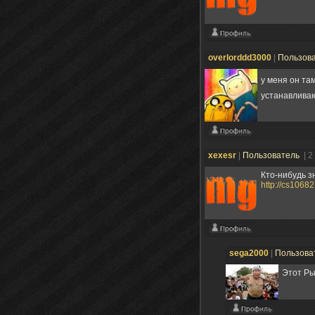
overlorddd3000
|
Пользов
у меня он та
устанавлива
xexesr
|
Пользователь
| 2
Кто-нибудь з
http://cs106
sega2000
|
Пользова
Этот Ры