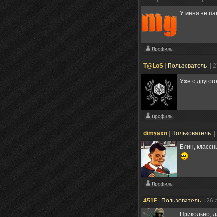
У меня не п
T@LoS
|
Пользователь
| 2
Уже с другого
dimyaxn
|
Пользователь
|
Блин, классны
451F
|
Пользователь
| 26 
Прикольно, да