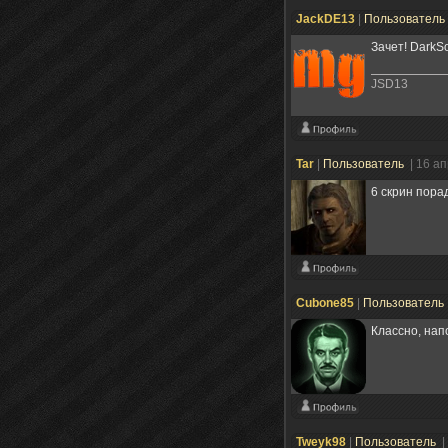
JackDE13
|
Пользователь
Зачет! DarkS
JSD13
Tar
|
Пользователь
| 16 а
6 скрин пора
Cubone85
|
Пользователь
Классно, нап
Tweyk98
|
Пользователь
|