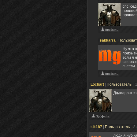
спс, се
нелепой 
пропасть
sakkarra
|
Пользова
Ну это п
призывн
если я 
с перво
снесли.
Lochart
|
Пользователь
| 
Дддаарркк со
sik187
|
Пользователь
| 8
люди я нуб к