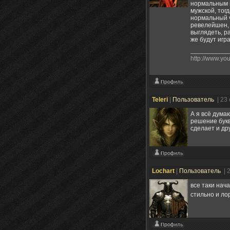
нормальным м
мужской, тогд
нормальный ч
ревелейшен, 
выглядеть, р
же будут игр
http://www.y
Teleri
|
Пользователь
| 23
А я всё дума
решение букв
сделает и др
Lochart
|
Пользователь
| 
все таки нача
стильно и ло