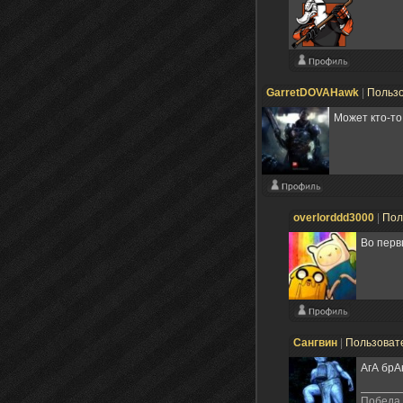
GarretDOVAHawk
|
Польз
Может кто-т
overlorddd3000
|
Пол
Во перв
Сангвин
|
Пользоват
АгА бр
Победа,