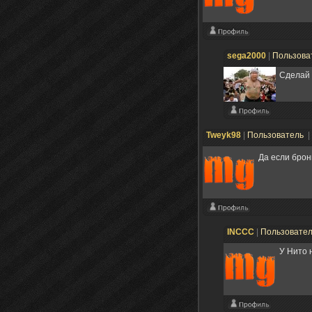
sega2000
|
Пользова
Сделай 
Tweyk98
|
Пользователь
|
Да если брон
INCCC
|
Пользовате
У Нито 