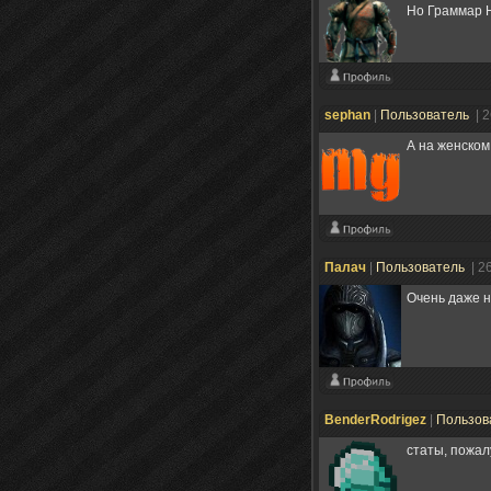
Но Граммар Н
sephan
|
Пользователь
| 
А на женском
Палач
|
Пользователь
| 2
Очень даже н
BenderRodrigez
|
Пользов
статы, пожал