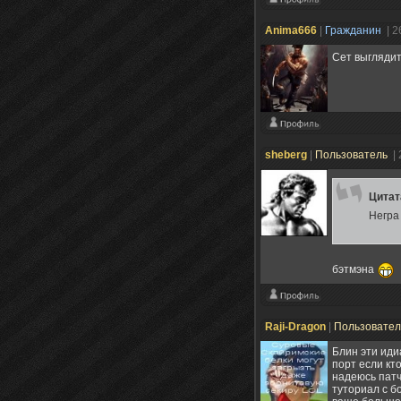
Anima666
|
Гражданин
| 2
Сет выгляди
sheberg
|
Пользователь
| 
Цита
Негра 
бэтмэна
Raji-Dragon
|
Пользовате
Блин эти иди
порт если кт
надеюсь патч
туториал с бо