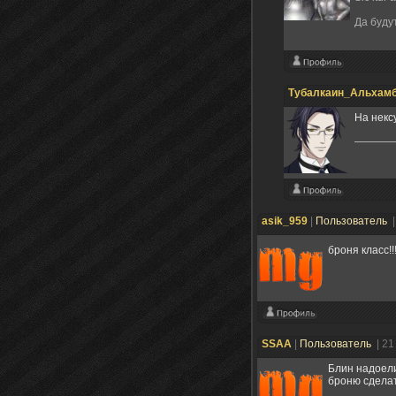
Да буду
Тубалкаин_Альхам
На нексу
asik_959
|
Пользователь
|
броня класс!
SSAA
|
Пользователь
| 21
Блин надоели
броню сделат