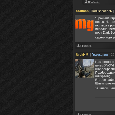
azatman
|
Пользователь
|
Я раньше игр
перса. Не та
вжиться в ро
исполнением.
порт Dark So
стреляного во
UrukH@i
|
Гражданин
| 26
Наконецто но
шлем XV-XVI 
Шарообразный
Подбородник
штифтом;
Второе забра
Шлем плотно 
защитой шеи