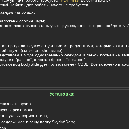
 каблук - для работы требуется
HDT HHS
. Высокий каблук
кий каблук - для работы ничего не требуется.
следующие нюансы:
наложены особые чары;
я комплекта нужно заполучить руководство, которое найдете у А
 автор сделал сумку с нужными ингредиентами, которых хватит н
ой штуке. (см. screenshot выше);
едставлен в моде одновременно одеждой и легкой броней на ва
разделе "разное", а легкая броня - "кожаное".
отовки под BodySlide для пользователей CBBE. Все включено в арх
Установка:
спаковать архив;
ную версию мода;
ать нужный вариант тела;
 содержимое в вашу папку Skyrim\Data;
esp.