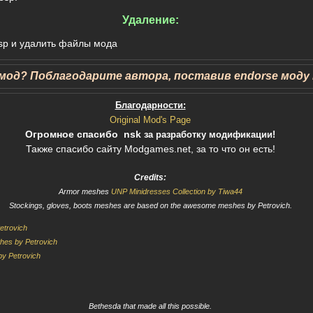
Удаление:
sp и удалить файлы мода
мод? Поблагодарите автора, поставив endorse моду н
Благодарности:
Original Mod's Page
Огромное спасибо nsk
за разработку модификации!
Также спасибо сайту Modgames.net, за то что он есть!
Credits:
Armor meshes
UNP Minidresses Collection by Tiwa44
Stockings, gloves, boots meshes are based on the awesome meshes by Petrovich.
etrovich
hes by Petrovich
y Petrovich
Bethesda that made all this possible.