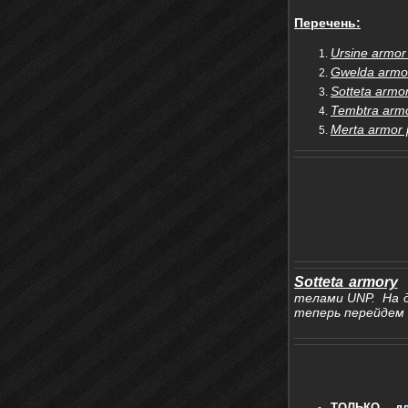
Перечень:
Ursine armor
Gwelda armor
Sotteta arm
Tembtra arm
Merta armor
Sotteta armory
д
телами UNP. На д
теперь перейдем 
ТОЛЬКО д