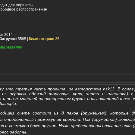
одит для мира игры
вободное распространение
ря 2014
Загрузок:
5585 |
Комментарии:
35
льзователям
 это третья часть проекта за авторством nsk13. В основ
из игровых одеяний торговца, ярла, знати и пленника) с
к и новых моделей за авторством других пользователей и все 
oshop'а.
м счете состоит из 8 паков (оружейных), которые бу
в определенный промежуток времени. Пак (оружейная) включае
в и возможно даже оружие. Ниже представлены название пака (
гресс работы.