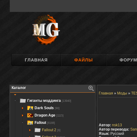
ГЛАВНАЯ
ФАЙЛЫ
ФОРУ
Каталог
Главная
»
Моды
»
TES
Гиганты моддинга
[13940]
Dark Souls
[90]
Dragon Age
[1115]
Fallout
[6188]
Автор:
nsk13
Автор перевода:
San
Fallout 2
[6]
Язык:
Русский