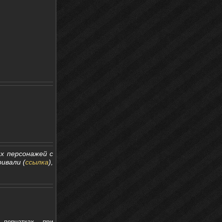
х персонажей с
ивали (
ссылка
),
перчатках при