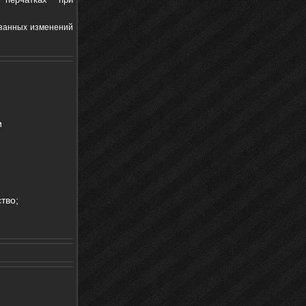
азанных изменений
и
тво;