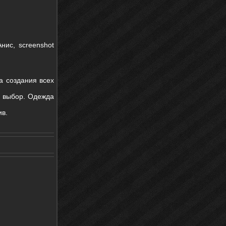
нис, screenshot
а создания всех
ш выбор. Одежда
ив.