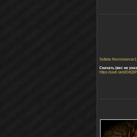
Sotteta Necromancer1_
Скачать (вес не указ
https://yadi.sk/d/DitQ