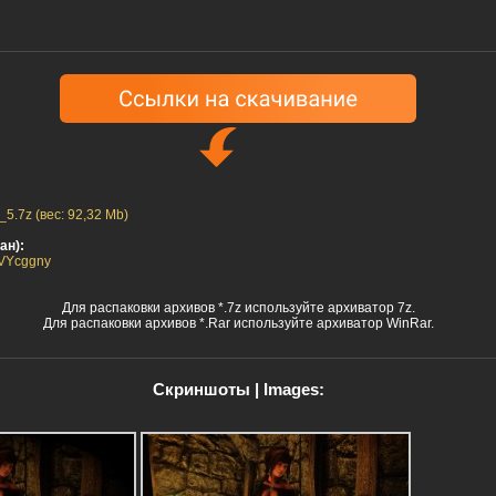
5.7z (вес: 92,32 Mb)
ан):
l8VYcggny
Для распаковки архивов *.7z используйте архиватор 7z.
Для распаковки архивов *.Rar используйте архиватор WinRar.
Скриншоты | Images: