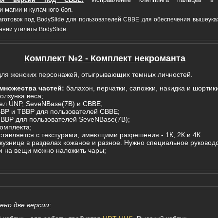
 магии и кулачного боя.
аготовок под BodySlide для пользователей CBBE для обеспечения вышеук
ании утилиты BodySlide.
Комплект №2 - Комплект некроманта
для женских персонажей, отыгрывающих темных личностей.
 множества частей:
балахон, перчатки, сапожки, накидка и шортик
олзунка веса;
тел UNP, SeveNBase(7B) и CBBE;
BP и TBBP для пользователей CBBE;
BBP для пользователей SeveNBase(7B);
комплекта;
ставляется с текстурами, имеющими разрешения - 1К, 2К и 4К
 кузнице в разделах кожаное и разное. Нужно специальное руководс
и на вещи можно наложить чары;
ено две версии: