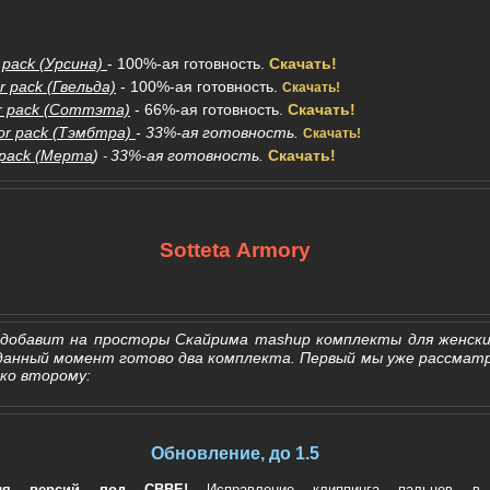
 pack (Урсина)
- 100%-ая готовность.
Скачать!
 pack (Гвельда)
- 100%-ая готовность.
Скачать!
or pack (Соттэта)
- 66%-ая готовность.
Скачать!
or pack (Тэмбтра)
- 33%-ая готовность.
Скачать!
 pack (Мерта
)
33%-ая готовность.
Скачать!
-
Sotteta Armory
обавит на просторы Скайрима mashup комплекты для женски
анный момент готово два комплекта. Первый мы уже рассматр
ко второму:
Обновление, до 1.5
ля версий под CBBE!
Исправление клиппинга пальцев в 