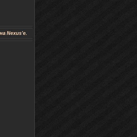
а Nexus'e.