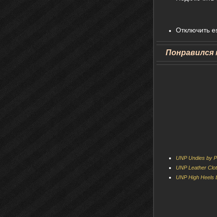
Отключить e
Понравился 
UNP Undies by P
UNP Leather Clot
UNP High Heels b