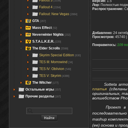
Fallout 3
Версия:
1.5
[1034]
Лор:
Полностью подх
Fallout 4
[2264]
Распространение:
С
Fallout: New Vegas
[2884]
GTA
[267]
Mass Effect
[52]
Добавлено:
24 октяб
Neverwinter Nights
[232]
Просмотров:
45740 |
S.T.A.L.K.E.R.
[220]
Понравилось:
109
по
The Elder Scrolls
[5599]
Skyrim Special Edition
[630]
TES III: Morrowind
[34]
TES IV: Oblivion
[549]
TES V: Skyrim
[4386]
The Witcher
[177]
Sotteta armory
платья
(сделаны 
Остальные игры
[357]
оригинальных, та
Прочие разделы
[167]
волшебством Phot
Проект в обще
последовательно 
mashup комплекто
(ее) основа и про