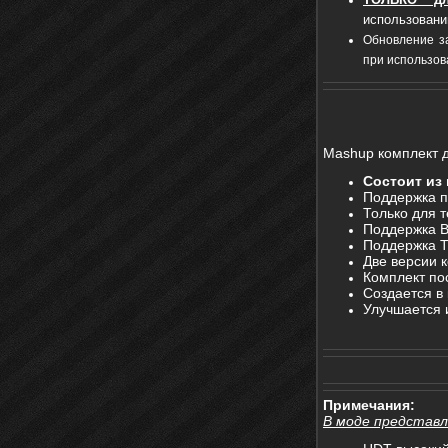
использовании
Обновление з
при использов
Mashup комплект 
Состоит из
Поддержка п
Только для 
Поддержка B
Поддержка T
Две версии 
Комплект по
Создается в
Улучшается 
Примечания:
В моде представл