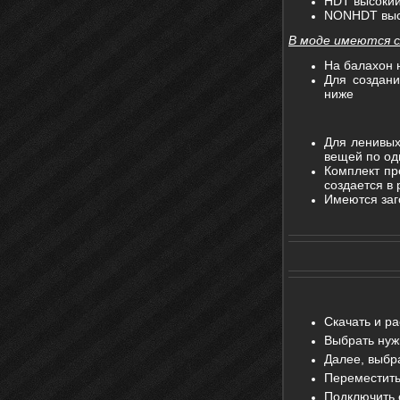
HDT высокий
NONHDT высо
В моде имеются 
На балахон 
Для создани
ниже
Для ленивых
вещей по одн
Комплект пр
создается в 
Имеются заг
Скачать и ра
Выбрать нуж
Далее, выбр
Переместить
Подключить 