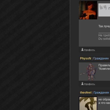
Так луч
Не треб
Du sollst
PhysxN
|
Гражданин
Правиль
"Компле
theofeel
|
Гражданин
не обра
а что к