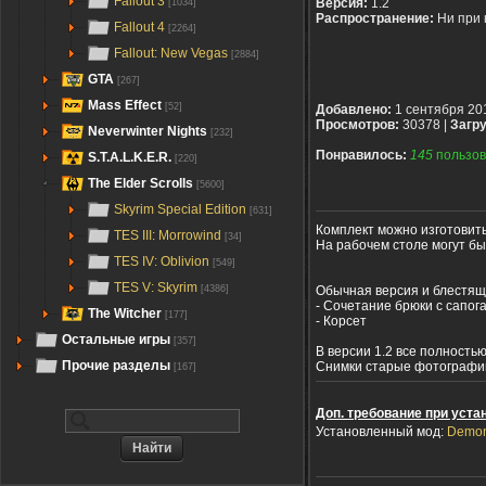
Fallout 3
Версия:
1.2
[1034]
Распространение:
Ни при 
Fallout 4
[2264]
Fallout: New Vegas
[2884]
GTA
[267]
Mass Effect
[52]
Добавлено:
1 сентября 20
Просмотров:
30378 |
Загру
Neverwinter Nights
[232]
Понравилось:
145
пользов
S.T.A.L.K.E.R.
[220]
The Elder Scrolls
[5600]
Skyrim Special Edition
[631]
Комплект можно изготовить
TES III: Morrowind
[34]
На рабочем столе могут б
TES IV: Oblivion
[549]
TES V: Skyrim
Обычная версия и блестящ
[4386]
- Сочетание брюки с сапог
The Witcher
[177]
- Корсет
Остальные игры
[357]
В версии 1.2 все полностью
Прочие разделы
Снимки старые фотографи
[167]
Доп. требование при уста
Установленный мод:
Demoni