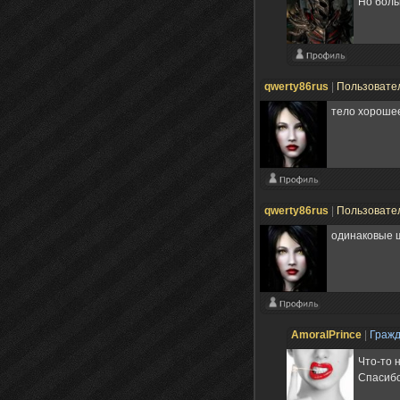
Но боль
qwerty86rus
|
Пользовате
тело хороше
qwerty86rus
|
Пользовате
одинаковые 
AmoralPrince
|
Граж
Что-то 
Спасибо 