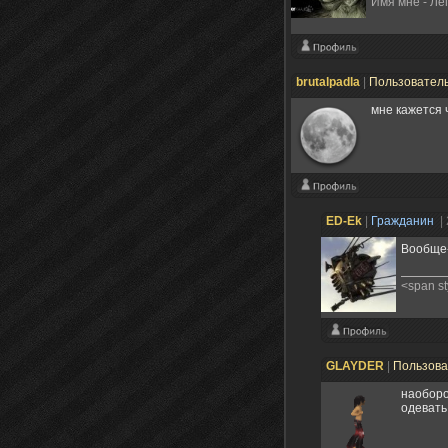
Имя мне - Ле
brutalpadla
|
Пользовател
мне кажется 
ED-Ek
|
Гражданин
|
Вообще-
<span s
GLAYDER
|
Пользов
наоборо
одевать