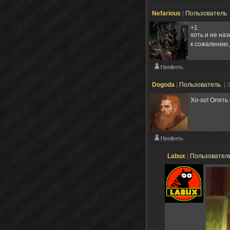
Nefarious
|
Пользователь
+1
хоть и не на
к сожалению
Dogoda
|
Пользователь
| 
Хо-хо! Опять
Labux
|
Пользовател