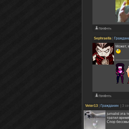
Sephraella
|
Граждан
Может, 
Veter13
|
Гражданин
| 3 с
jurnalist эта
тратил время
Спор бессмыс