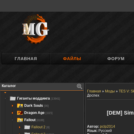
ГЛАВНАЯ
ФАЙЛЫ
ФОРУМ
Каталог
Главная
»
Моды
»
TES V: S
Доспех
Гиганты моддинга
[13941]
Dark Souls
[90]
[DEM] Sim
Dragon Age
[1115]
Fallout
[6188]
Автор:
pclp2014
Fallout 2
[6]
Язык:
Русский