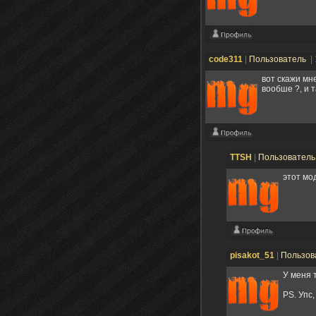
code311
|
Пользователь
|
вот скажи мн
вообше ?, и т
TTSH
|
Пользовател
этот мо
pisakot_51
|
Пользов
У меня 
PS. Упс,