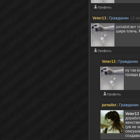
Veter13
|
Гражданин
| 2 с
jurnalist вот
шире плечь. 
Veter13
|
Гражданин
ну так 
правда
jurnalist
|
Гражданин
Veter13
доработ
женстве
(уж не 
сексуал
создава