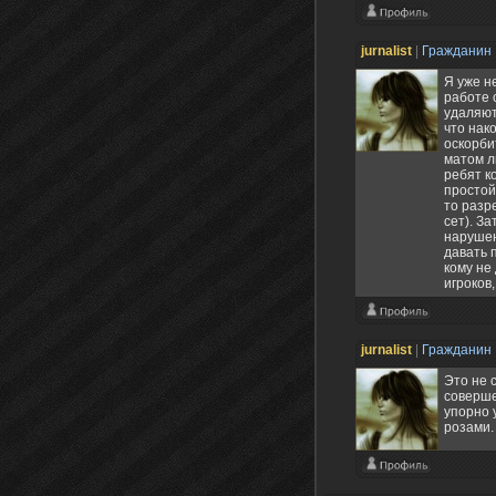
jurnalist
|
Гражданин
Я уже н
работе 
удаляют
что нак
оскорби
матом л
ребят к
простой
то разр
сет). За
нарушен
давать 
кому не
игроков
jurnalist
|
Гражданин
Это не 
соверше
упорно 
розами.