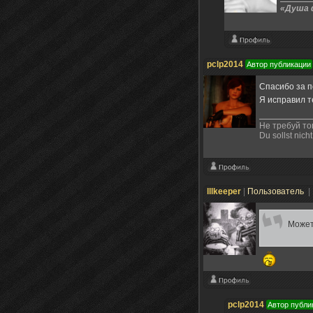
«Душа 
pclp2014
Автор публикации
Спасибо за 
Я исправил т
Не требуй то
Du sollst nicht
lllkeeper
|
Пользователь
|
Может
pclp2014
Автор публи