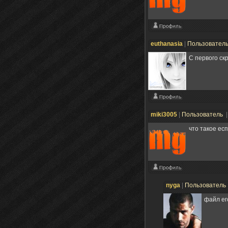
euthanasia
|
Пользовател
С первого ск
miki3005
|
Пользователь
|
что такое есп
nyga
|
Пользователь
файл ег