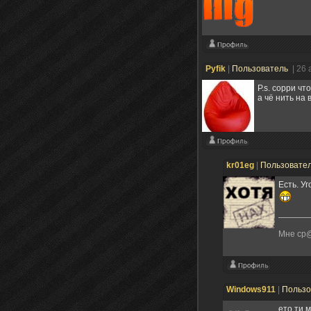
Pyfik
|
Пользователь
| 26
P.s. сорри чт
а чё нить на
kr01eg
|
Пользовате
Есть. У
Мне ср@
Windows911
|
Пользо
ето ти 