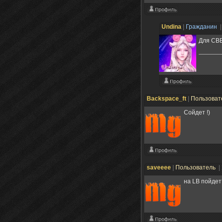
Undina
|
Гражданин
|
Для CBB
Backspace_ft
|
Пользоват
Сойдет !)
saveeee
|
Пользователь
|
на LB пойдет