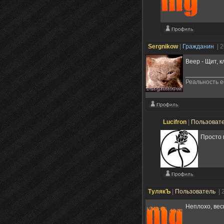
Sergnikow
|
Гражданин
| 
Веер - Щит, 
Реальность е
Lucifron
|
Пользоват
Просто 
ТулякЪ
|
Пользователь
| 
Неплохо, вес