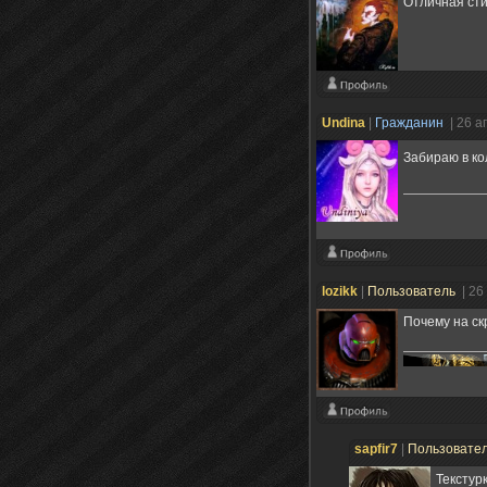
Отличная сти
Undina
|
Гражданин
| 26 
Забираю в к
lozikk
|
Пользователь
| 26
Почему на ск
sapfir7
|
Пользовате
Текстур