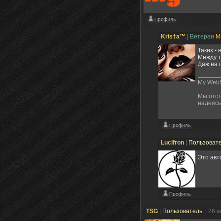
Kris†a™
|
Ветеран
М
Таких - н
Между т
Даж на с
My WebS
Мы отст
надеясь
Lucifron
|
Пользоват
Это авт
TSG
|
Пользователь
| 26 