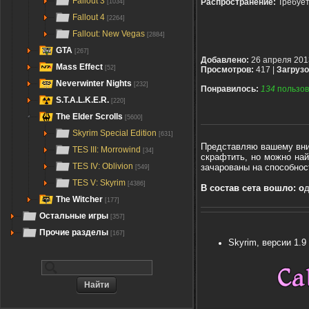
Fallout 3
Распространение:
Требуе
[1034]
Fallout 4
[2264]
Fallout: New Vegas
[2884]
GTA
[267]
Добавлено:
26 апреля 201
Mass Effect
[52]
Просмотров:
417 |
Загрузо
Neverwinter Nights
[232]
Понравилось:
134
пользов
S.T.A.L.K.E.R.
[220]
The Elder Scrolls
[5600]
Skyrim Special Edition
[631]
Представляю вашему вни
TES III: Morrowind
[34]
скрафтить, но можно на
TES IV: Oblivion
зачарованы на способнос
[549]
TES V: Skyrim
[4386]
В состав сета вошло: о
д
The Witcher
[177]
Остальные игры
[357]
Прочие разделы
[167]
Skyrim, версии 1.