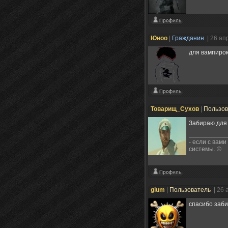
Юноо
|
Гражданин
| 26 ап
для вампирок 
Товарищ_Сухов
|
Пользо
Забираю для 
- если с вами
системы. ©
glum
|
Пользователь
| 26 
спасибо заб