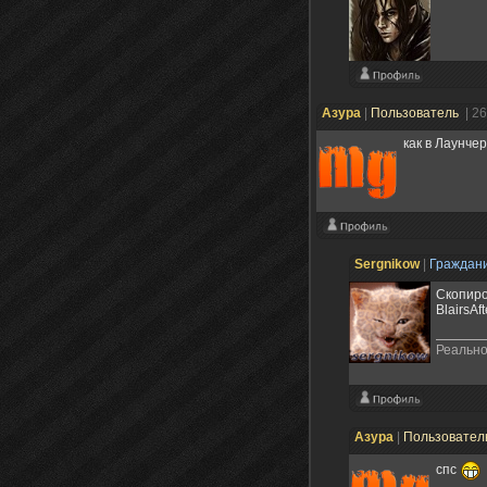
Азура
|
Пользователь
| 2
как в Лаунче
Sergnikow
|
Граждан
Скопиро
BlairsAf
Реально
Азура
|
Пользовател
спс