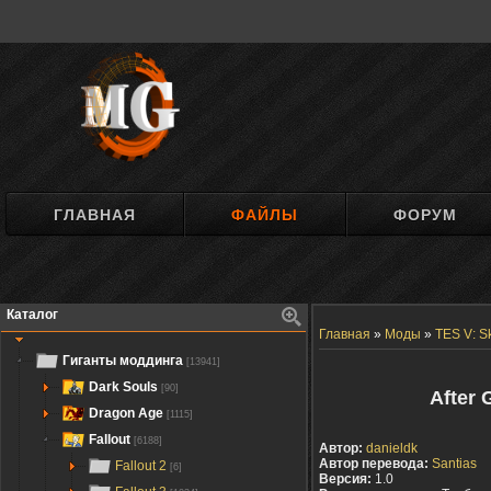
ГЛАВНАЯ
ФАЙЛЫ
ФОРУМ
Каталог
Главная
»
Моды
»
TES V: S
Гиганты моддинга
[13941]
Dark Souls
[90]
After 
Dragon Age
[1115]
Fallout
[6188]
Автор:
danieldk
Автор перевода:
Santias
Fallout 2
[6]
Версия:
1.0