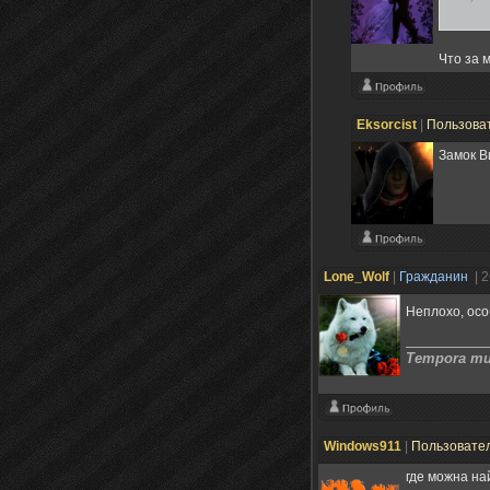
Что за 
Eksorcist
|
Пользова
Замок В
Lone_Wolf
|
Гражданин
| 
Неплохо, ос
Tempora mut
Windows911
|
Пользовате
где можна на