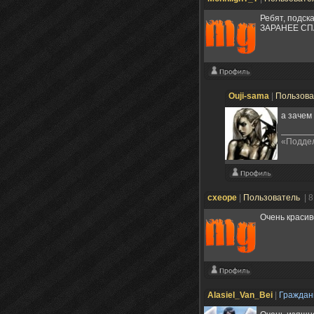
Ребят, подск
ЗАРАНЕЕ СП
Ouji-sama
|
Пользов
а зачем
«Поддел
cxeope
|
Пользователь
| 
Очень красив
Alasiel_Van_Bei
|
Гражда