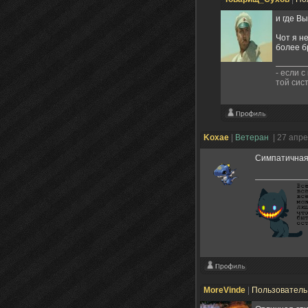
и где В
Чот я н
более б
- если с
той сис
Koxae
|
Ветеран
| 27 апр
Симпатичная 
MoreVinde
|
Пользовател