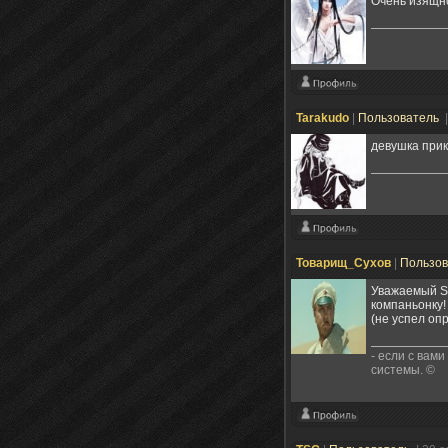
Очень изящно
Tarakudo
|
Пользователь
девушка прик
Товарищ_Сухов
|
Пользо
Уважаемый Sa
компаньонку!
(не успел оп
- если с вами
системы. ©