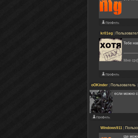
kr01eg
|
Пользовате
Тебе н
Мне ср@
oOKinder
|
Пользователь
если можно с
Windows911
|
Пользо
где мож