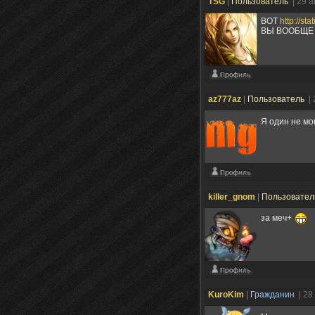
TSG
|
Пользователь
| 29 
ВОТ
http://s
ВЫ ВООБЩЕ 
az777az
|
Пользователь
|
Я один не мо
killer_gnom
|
Пользовате
за меч+
KuroKim
|
Гражданин
| 28