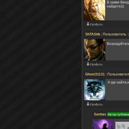
В замке Винд
найдете)))
ShTAStik
|
Пользователь
|
Возрадуйтесь
Ghost31131
|
Пользовате
А где найти,
Santias
Автор публик
а