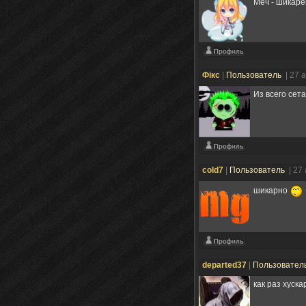
Меч - шикаре
Фiкс
|
Пользователь
| 27 
Из всего сет
cold7
|
Пользователь
| 27
шикарно
departed37
|
Пользовател
как раз хуска