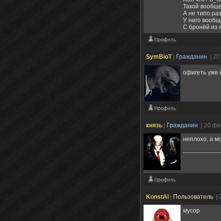
Такой вообще
А не типо ра
У него вооб
С бронёй из 
SymBioT
|
Гражданин
| 2
офигеть уже 
князь
|
Гражданин
| 20 ф
неплохо, а м
KonstAl
|
Пользователь
| 
мусор