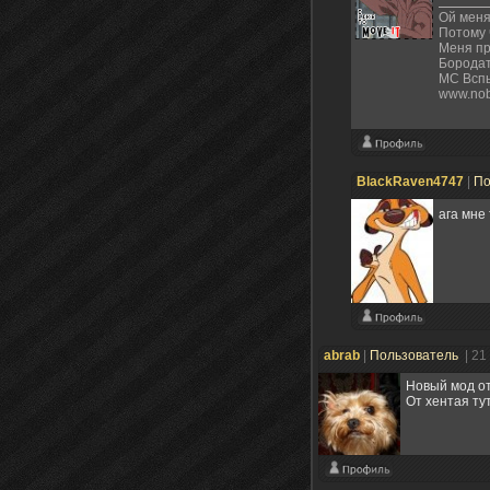
Ой меня 
Потому 
Меня пр
Бородат
МС Вспы
www.nob
BlackRaven4747
|
По
ага мне
abrab
|
Пользователь
| 21
Новый мод от
От хентая тут