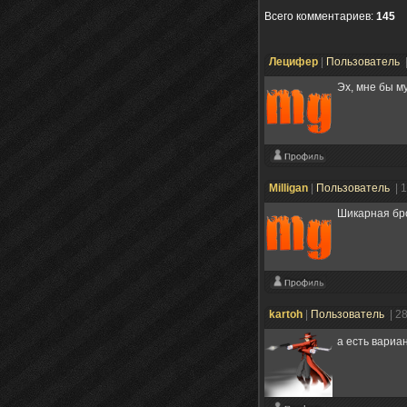
Всего комментариев
:
145
Лецифер
|
Пользователь
Эх, мне бы м
Milligan
|
Пользователь
| 
Шикарная бро
kartoh
|
Пользователь
| 2
а есть вариа