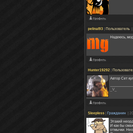
pelinal93
|
Пользователь
|
Надеюсь, мор
Hunter19292
|
Пользоват
Автор Сет ку
_V_
Sleepless
|
Гражданин
| 2
Этакий неор
И как бы сма
отмычки. Нео