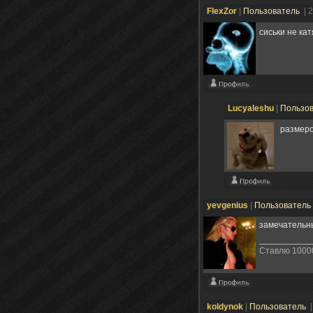
FlexZor
|
Пользователь
| 
сиськи не ка
Lucyaleshu
|
Пользо
размер
yevgenius
|
Пользователь
замечательн
Ставлю 10000
koldynok
|
Пользователь
|