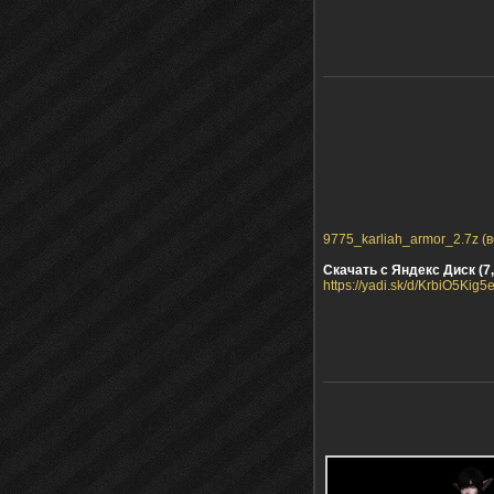
9775_karliah_armor_2.7z (в
Скачать с Яндекс Диск (7,
https://yadi.sk/d/KrbiO5Kig5