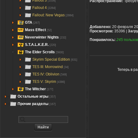
Fallout 3
Распространение:
Требуе
[1034]
Fallout 4
[2264]
Fallout: New Vegas
[2884]
GTA
[267]
Добавлено:
20 февраля 2
Mass Effect
[52]
Просмотров:
35396 |
Загру
Neverwinter Nights
[232]
Понравилось:
245
пользов
S.T.A.L.K.E.R.
[220]
The Elder Scrolls
[5600]
Skyrim Special Edition
[631]
TES III: Morrowind
[34]
Теперь в р
TES IV: Oblivion
[549]
TES V: Skyrim
[4386]
The Witcher
[177]
Остальные игры
[357]
Прочие разделы
[167]