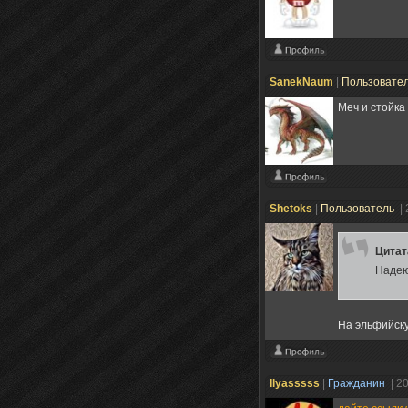
SanekNaum
|
Пользовате
Меч и стойка 
Shetoks
|
Пользователь
|
Цита
Надею
На эльфийск
Ilyasssss
|
Гражданин
| 2