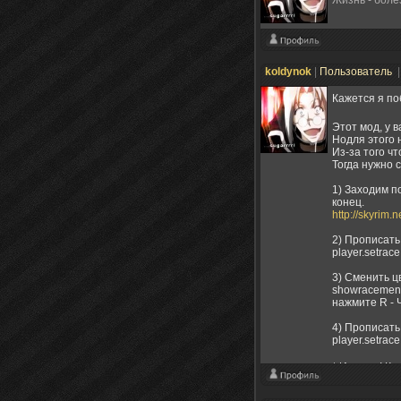
koldynok
|
Пользователь
|
Кажется я п
Этот мод, у 
Нодля этого 
Из-за того ч
Тогда нужно с
1) Заходим п
конец.
http://skyrim
2) Прописать
player.setrac
3) Cменить ц
showracemen
нажмите R - 
4) Прописать
player.setra
* И вуаля! К
P.S.: все ко