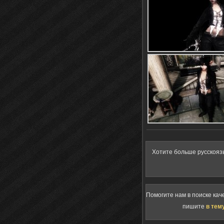
Хотите больше русскояз
Помогите нам в поиске кач
пишите
в тем