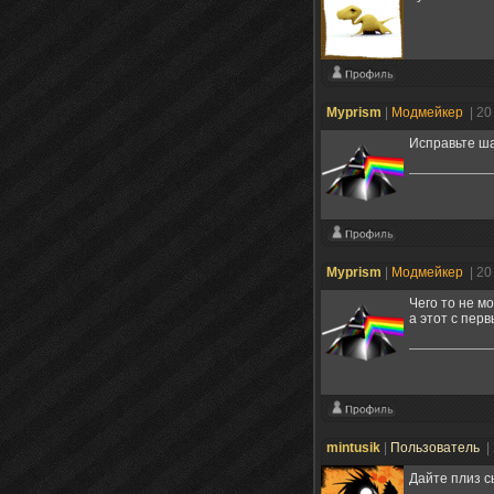
Myprism
|
Модмейкер
| 2
Исправьте ша
Myprism
|
Модмейкер
| 2
Чего то не м
а этот с пер
mintusik
|
Пользователь
|
Дайте плиз с