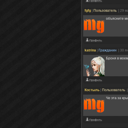
fgfg
|
Пользователь
| 29 м
объясните мн
katrina
|
Гражданин
| 30 я
Броня в моем
Костыль
|
Пользователь
|
Че эта за кр