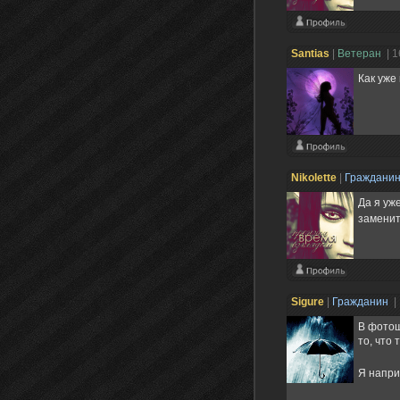
Santias
|
Ветеран
| 
Как уже
Nikolette
|
Граждани
Да я уж
заменит
Sigure
|
Гражданин
|
В фотош
то, что
Я напри