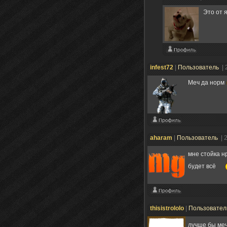
Это от 
infest72
|
Пользователь
| 
Меч да норм
aharam
|
Пользователь
| 
мне стойка н
будет всё
thisistrololo
|
Пользовате
лучше бы меч