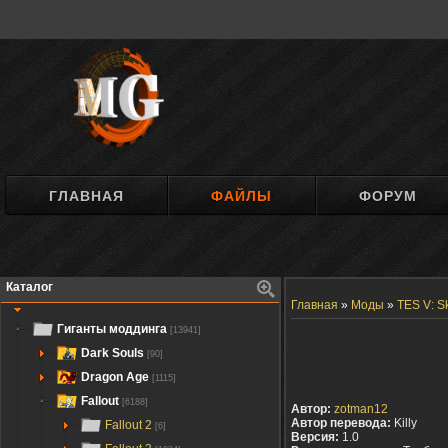
ГЛАВНАЯ
ФАЙЛЫ
ФОРУМ
Каталог
Главная
»
Моды
»
TES V: S
Гиганты моддинга
[13941]
Dark Souls
[90]
Dragon Age
[1115]
Fallout
[6188]
Автор:
zotman12
Автор перевода:
Killy
Fallout 2
[6]
Версия:
1.0