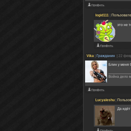
logid111
|
Пользоват
это не 
Vika
|
Гражданин
| 22 фев
Блин у меня 
Война дело 
Lucyaleshu
|
Пользо
Да идёт