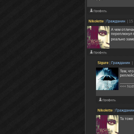
Nikolette
|
Гражданин
| 15
А чем отлича
переплюнул п
реально заме
Sigure
|
Гражданин
|
Тем, чт
реплейс
<<< Noth
Nikolette
|
Граждани
Та тоже