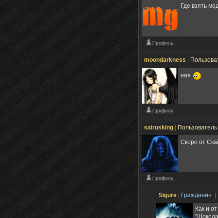
Где взять мо
moondarkness
|
Пользова
няя
sairusking
|
Пользовател
Скоро от Ска
Sigure
|
Гражданин
|
Как и от
"Шоколад