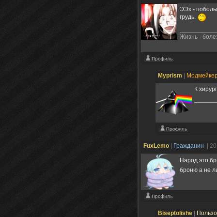
ЭЭх - поболь
грудь.
Жизнь - боле
Myprism
|
Модмейке
К хирург
FuxLemo
|
Гражданин
| 2
Народ это бр
броню а не 
Biseptolishe
|
Пользо