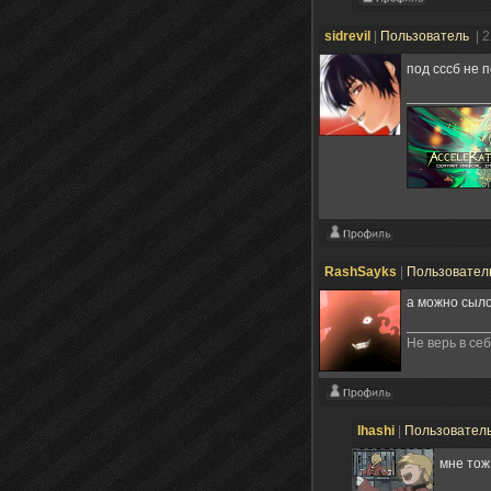
sidrevil
|
Пользователь
| 
под сссб не 
RashSayks
|
Пользовател
а можно сыло
Не верь в себ
Ihashi
|
Пользовател
мне тож