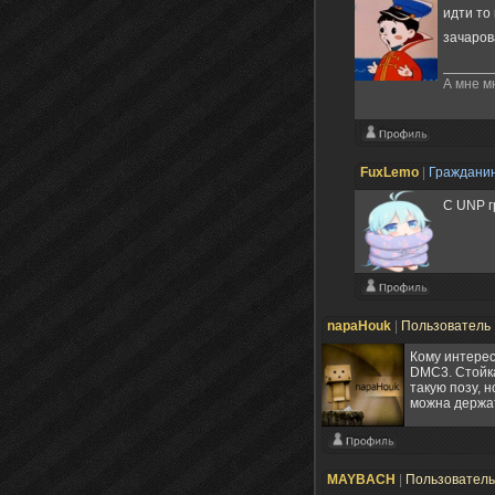
идти то
зачаров
А мне м
FuxLemo
|
Граждани
С UNP г
napaHouk
|
Пользователь
Кому интерес
DMC3. Стойка
такую позу, 
можна держать
MAYBACH
|
Пользовател