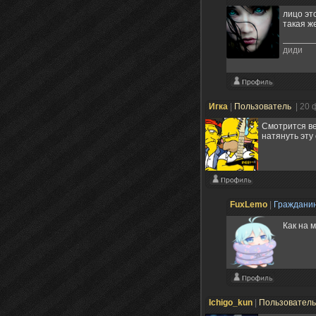
лицо эт
такая ж
диди
Игка
|
Пользователь
| 20 
Смотрится ве
натянуть эту
FuxLemo
|
Граждани
Как на 
Ichigo_kun
|
Пользовател