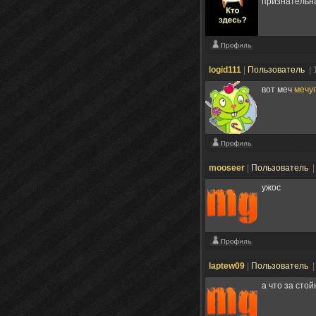
признательна
logid111
|
Пользователь
| 
вот меч
мечуг
mooseer
|
Пользователь
|
ужос
laptew09
|
Пользователь
|
а что за стой