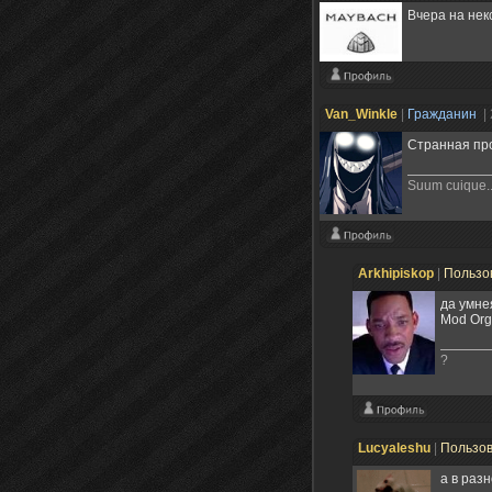
Вчера на нек
Van_Winkle
|
Гражданин
|
Странная про
Suum cuique..
Arkhipiskop
|
Пользо
да умне
Mod Org
?
Lucyaleshu
|
Пользо
а в раз