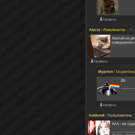
Alecto
|
Локализатор
| 20
Хентай не де
совершенно н
Myprism
|
Модмейке
Да.
koldynok
|
Пользователь
|
ААА - ни туд
Жизнь - боле