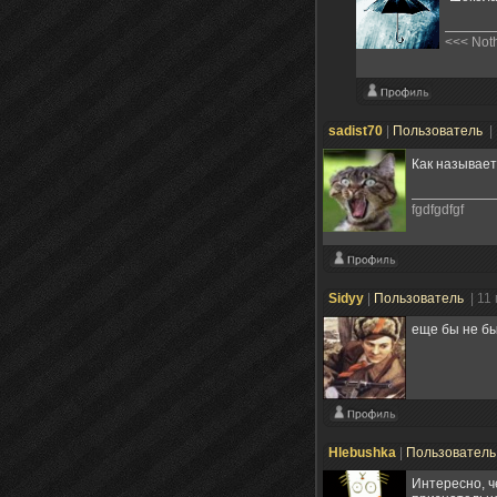
<<< Noth
sadist70
|
Пользователь
|
Как называет
fgdfgdfgf
Sidyy
|
Пользователь
| 11
еще бы не бы
Hlebushka
|
Пользовател
Интересно, ч