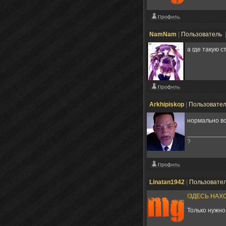
NamNam
|
Пользователь
а где такую 
Arkhipiskop
|
Пользовате
нормально вс
?
Linatan1942
|
Пользовате
!ЗДЕСЬ НАХ
Только нужно