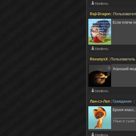
Raji-Dragon
|
Пользовате
Если плечи п
RevanysX
|
Пользователь
Хороший мод
Лан-сэ-Лап
|
Гражданин
|
Броня класс, 
Убью и съем