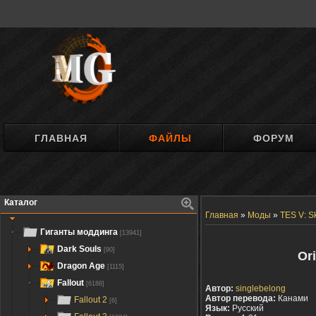
ГЛАВНАЯ
ФАЙЛЫ
ФОРУМ
Каталог
Главная
»
Моды
»
TES V: S
Гиганты моддинга
[13941]
Dark Souls
[90]
Or
Dragon Age
[1115]
Fallout
[6188]
Автор:
singlebelong
Автор перевода:
Канами
Fallout 2
[6]
Язык:
Русский