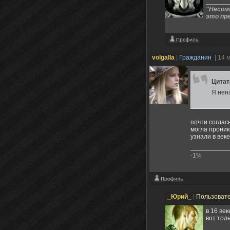
"Несомн
это пр
volgalla
|
Гражданин
| 14 
Цита
Я нен
почти соглас
могла проник
узнали в век
-1%
_Юрий_
|
Пользоват
в 16 век
вот тол