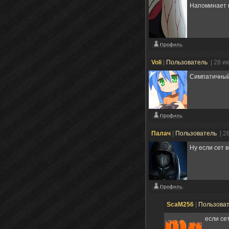
Напоминает м
Voli
|
Пользователь
| 28 и
Симпатичный 
Палач
|
Пользователь
| 2
Ну если сет 
ScaM256
|
Пользова
если сет