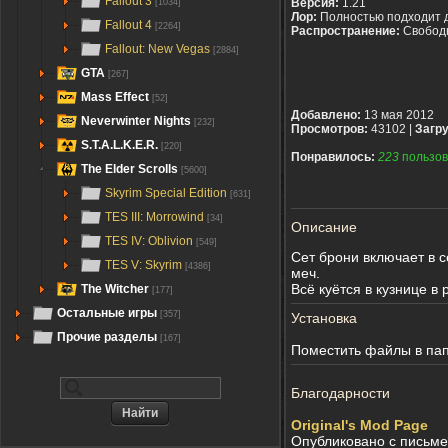
Fallout 3
Версия:
1.21
[1034]
Лор:
Полностью подходит 
Fallout 4
[2264]
Распространение:
Свобод
Fallout: New Vegas
[2884]
GTA
[267]
Mass Effect
[52]
Добавлено:
13 мая 2012
Neverwinter Nights
[232]
Просмотров:
43102 |
Загру
S.T.A.L.K.E.R.
[220]
Понравилось:
223
пользов
The Elder Scrolls
[5600]
Skyrim Special Edition
[631]
TES III: Morrowind
[34]
Описание
TES IV: Oblivion
[549]
Сет брони включает в с
TES V: Skyrim
[4386]
меч.
Всё куётся в кузнице в 
The Witcher
[177]
Остальные игры
[357]
Установка
Прочие разделы
[167]
Поместить файлы в папк
Благодарности
Original's Mod Page
Опубликовано с письме