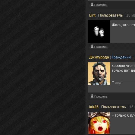
Lint
|
Пользователь
| 16 м
Жаль, что не
Джигуррда
|
Гражданин
|
хорошо что п
только вот д
Тыща!
lait25
|
Пользователь
| 16
+ только б п