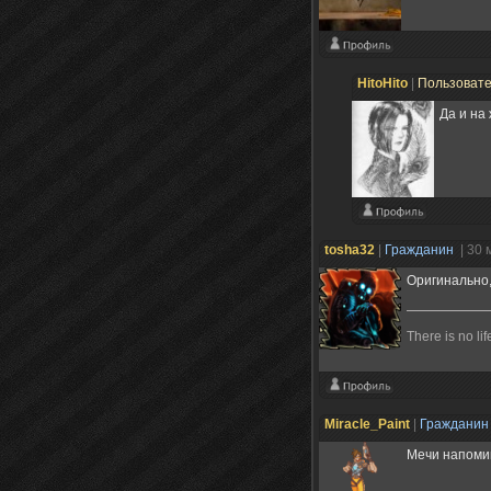
HitoHito
|
Пользоват
Да и на 
tosha32
|
Гражданин
| 30 
Оригинально,
There is no li
Miracle_Paint
|
Граждани
Мечи напоми