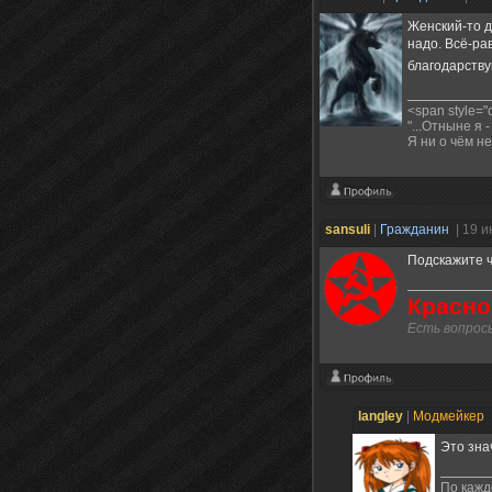
Женский-то д
надо. Всё-ра
благодарств
<span style=
"...Отныне я -
Я ни о чём не
sansuli
|
Гражданин
| 19 
Подскажите 
Красно
Есть вопросы
langley
|
Модмейкер
Это зна
По кажд