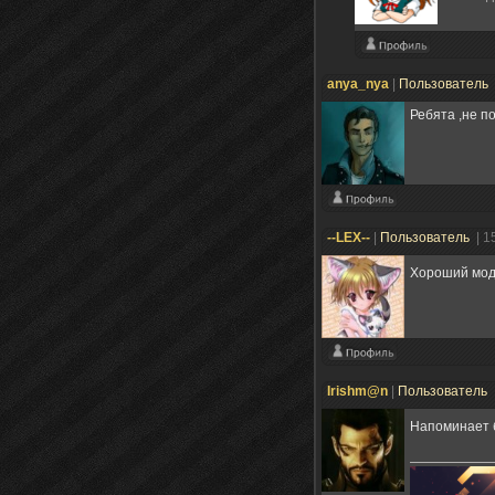
anya_nya
|
Пользователь
Ребята ,не п
--LEX--
|
Пользователь
| 1
Хороший мод!
Irishm@n
|
Пользователь
Напоминает 