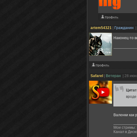
artem54321
|
Гражданин
|
Наконец-то в
Safarel
|
Ветеран
| 28 июн
Цита
вроде
Валенки как р
Мои стримы:
Канал в Диск