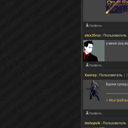
alex35rus
|
Пользователь
у меня она в
Хaнтер
|
Пользователь
| 
Броня супер
> Мои файлы
bishopvik
|
Пользователь