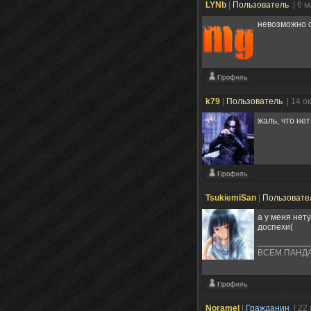
LYNb
|
Пользователь
| 6 
невозможно с
k79
|
Пользователь
| 14 о
жаль, что не
TsukiemiSan
|
Пользовате
а у меня нету
доспехи(
ВСЕМ ПАНДААА
Noramel
|
Гражданин
| 22