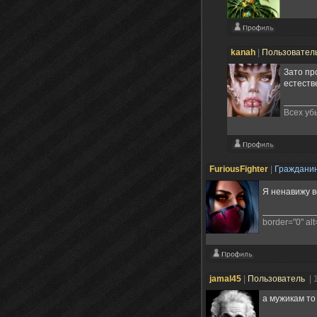
kanah
|
Пользовател
Зато пр
естеств
Всех убь
FuriousFighter
|
Граждани
Я ненавижу в
border="0" alt=
jamal45
|
Пользователь
| 
а мужикам то