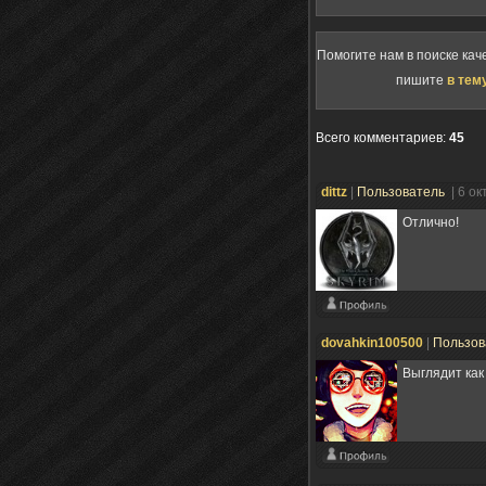
Помогите нам в поиске кач
пишите
в тем
Всего комментариев
:
45
dittz
|
Пользователь
| 6 о
Отлично!
dovahkin100500
|
Пользов
Выглядит как