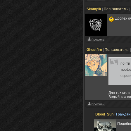
Skampik
|
Пользователь
|
Доспех оч
Ghostfire
|
Пользователь
почти
трофе
европ
Для тех кто 
Ведь была во
Blood_Sun
|
Гражда
Подобно