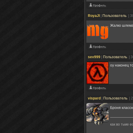
RoyaJI
|
Пользователь
| 3
Жалко шлема 
sev999
|
Пользователь
| 
оу наконец т
vispard
|
Пользователь
| 
Броня классн
как во тьме е