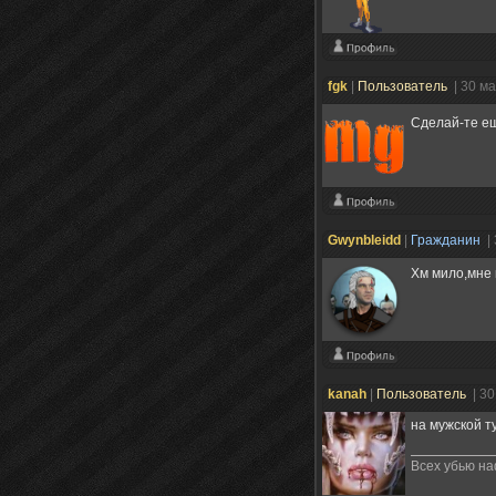
fgk
|
Пользователь
| 30 м
Сделай-те ещ
Gwynbleidd
|
Гражданин
|
Хм мило,мне 
kanah
|
Пользователь
| 3
на мужской т
Всех убью нафи