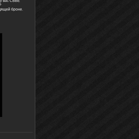
 у вас CBBE
NP
дящей броне.