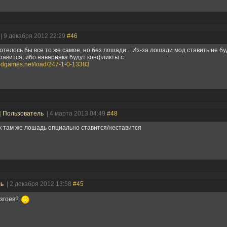
| 9 декабря 2012 22:29
#46
отелось бы все то же самое, но без лошади... Из-за лошади мод ставить не бу
равится, ибо наверняка будут конфликты с
modgames.net/load/247-1-0-13383
|
Пользователь
| 4 марта 2013 04:49
#48
к там же лошадь опциально ставится/неставится
ль
| 2 декабря 2012 13:58
#45
изгоев?