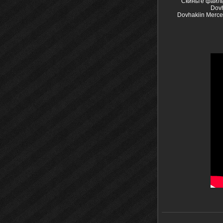
Скиньте файлы
Dovh
Dovhakiin Merc