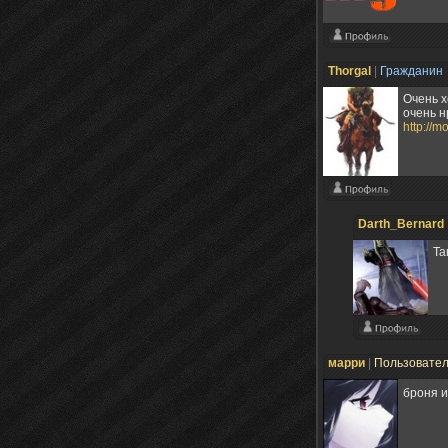
Thorgal
|
Гражданин
Очень х
очень н
http://
Darth_Bernard
Та
марри
|
Пользовате
броня 