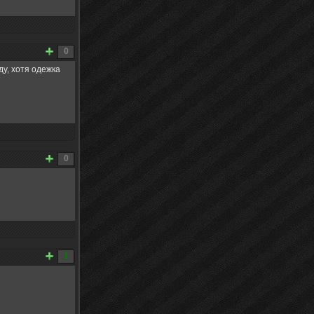
0
ду, хотя одежка
0
1