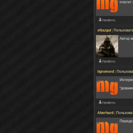
платит 
xNazgul
|
Пользоват
Автор 
tigromord
|
Пользов
Интерес
"доваки
Aberhard
|
Пользова
Передел