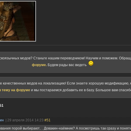
скоязычных модов? Станьте нашим переводчиком! Научим и поможем. Обра
форуме.
Будем рады вас видеть
ке качественных модов на локализацию! Если знаете хорошую модификацию, к
в тему на форуме
и мы постараемся добавить ее в базу. Большое вам спасиб
51
нин
| 29 апреля 2014 14:23
#51
звания порой выбирают.. . Довакин-наёмник? А посмотришь так сразу и понятн