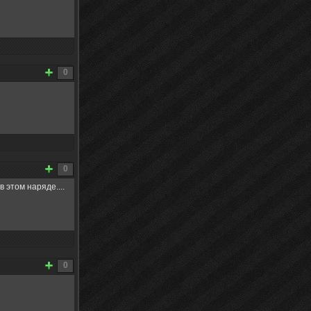
0
0
 этом наряде....
0