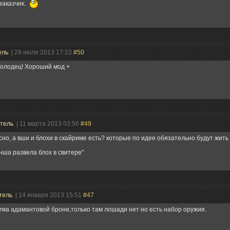
заказчик.
ель
| 29 июля 2013 17:22
#50
молодец! Хороший мод +
атель
| 11 марта 2013 03:56
#49
но, а вши и блохи в скайриме есть? которые по идее обязательно будут жить в
нша развела блох в свитере"
тель
| 14 января 2013 15:51
#47
ка адамантовой брони,только там лошади нет но есть набор оружия.