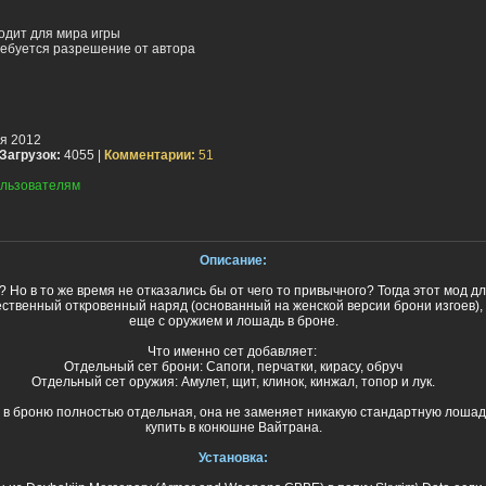
одит для мира игры
ебуется разрешение от автора
я 2012
Загрузок:
4055 |
Комментарии:
51
льзователям
Описание:
? Но в то же время не отказались бы от чего то привычного? Тогда этот мод дл
ственный откровенный наряд (основанный на женской версии брони изгоев), 
еще с оружием и лошадь в броне.
Что именно сет добавляет:
Отдельный сет брони: Сапоги, перчатки, кирасу, обруч
Отдельный сет оружия: Амулет, щит, клинок, кинжал, топор и лук.
 в броню полностью отдельная, она не заменяет никакую стандартную лоша
купить в конюшне Вайтрана.
Установка: