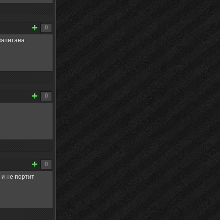
0
-капитана
0
0
 и не портит