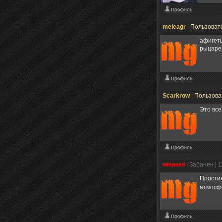
meleagr
|
Пользоват
афигеть
рыцар
Scarkrow
|
Пользова
Это все
wispard
|
Забанен
| 
Простин
атмосф