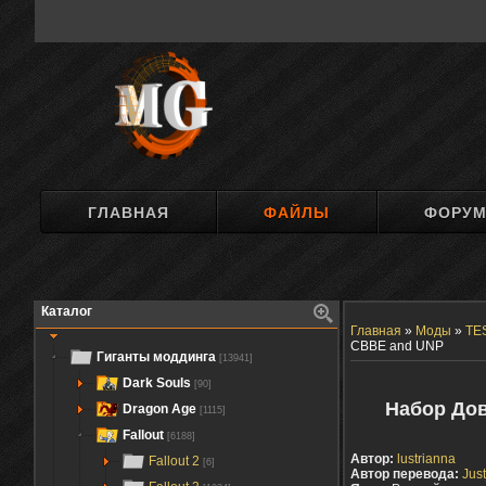
ГЛАВНАЯ
ФАЙЛЫ
ФОРУ
Каталог
Главная
»
Моды
»
TES
CBBE and UNP
Гиганты моддинга
[13941]
Dark Souls
[90]
Набор Дов
Dragon Age
[1115]
Fallout
[6188]
Автор:
lustrianna
Fallout 2
[6]
Автор перевода:
Jus