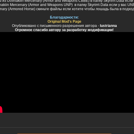
 из Dovhakiin Mercenary (Armor and Weapons CBBE) в папку Skyrim\ Data если
akiin Mercenary (Armor and Weapons UNP) в папку Skyrim\ Data если у вас U
enary (Armored Horse) скиньте файлы если хотите чтобы лошадь была в подхо
Благодарности:
Original Mod's Page
Опубликовано с письменного разрешения автора -
lustrianna
Огромное спасибо автору за разработку модификации!