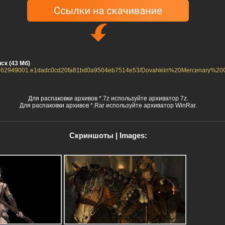
ск (43 Мб)
sk/61662949001.e1dadc0cd20fa81bd0a9504eb7514e53/Dovahkiin%20Mercenary
Для распаковки архивов *.7z используйте архиватор 7z.
Для распаковки архивов *.Rar используйте архиватор WinRar.
Скриншоты | Images: