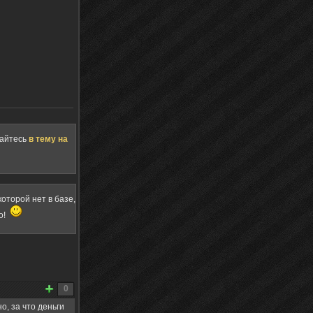
щайтесь
в тему на
оторой нет в базе,
о!
0
о, за что деньги