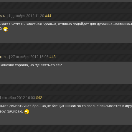
ель
| 1 декабря 2012 11:20
#44
 какая чоткая и классная бронька, отлично подойдёт для дуракина-наёмника
ей
тель
| 27 октября 2012 15:05
#43
 конечно хорошо, но где взять-то её?
11 октября 2012 16:03
#42
ькая,симпатичная бронька,не блещит шиком за то вполне вписывается в игру
еру. Забираю.