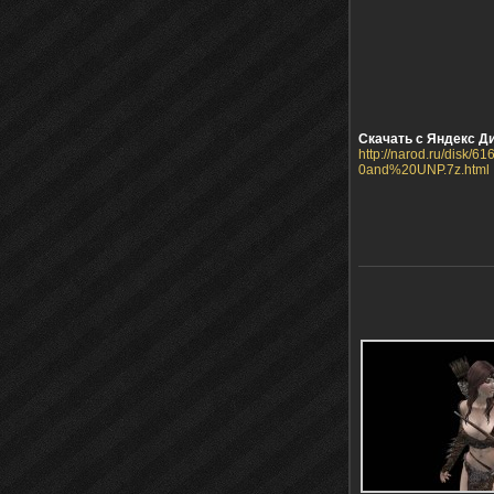
Скачать с Яндекс Ди
http://narod.ru/di
0and%20UNP.7z.html