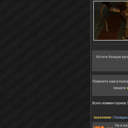
Хотите больше рус
Помогите нам в поис
пишите
Всего комментариев
:
bazeewww
|
Гражда
Ну и на