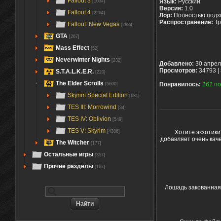
Fallout 3
Язык:
Русский
[1034]
Версия:
1.0
Fallout 4
[2264]
Лор:
Полностью подх
Распространение:
Тр
Fallout: New Vegas
[2884]
GTA
[267]
Mass Effect
[52]
Neverwinter Nights
[232]
Добавлено:
30 апрел
Просмотров:
34793 |
S.T.A.L.K.E.R.
[220]
The Elder Scrolls
Понравилось:
161
по
[5600]
Skyrim Special Edition
[631]
TES III: Morrowind
[34]
TES IV: Oblivion
[549]
TES V: Skyrim
Хотите экзотики
[4386]
добавляет очень каче
The Witcher
[177]
Остальные игры
[357]
Прочие разделы
[167]
Лошадь закованная