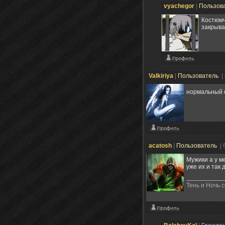
vyachegor
|
Пользов
Костюмч
закрыва
Valkiriya
|
Пользователь
|
нормальный с
acatosh
|
Пользователь
| 
Мужики а у м
уже их и так 
Тень и Ночь с