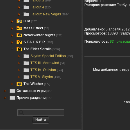
Fallout 3
Версия:
1.1
[1034]
Распространение:
Требуе
Fallout 4
[2264]
Fallout: New Vegas
[2884]
GTA
[267]
Mass Effect
[52]
Добавлено:
5 апреля 2012
Просмотров:
18893 |
Загру
Neverwinter Nights
[232]
Понравилось:
92
пользова
S.T.A.L.K.E.R.
[220]
The Elder Scrolls
[5599]
Skyrim Special Edition
[630]
TES III: Morrowind
[34]
Мод добавляет в игру
TES IV: Oblivion
[549]
TES V: Skyrim
[4386]
The Witcher
[177]
Остальные игры
[357]
Прочие разделы
[167]
Ste