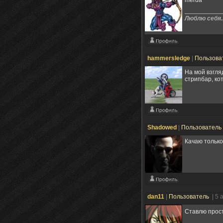
Люблю себя..
hammersledge
|
Пользова
На мой взгля
стрипбар, ко
Shadowed
|
Пользователь
Качаю только
dan11
|
Пользователь
| 5 
Ставлю прос