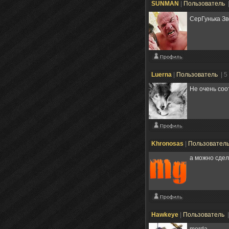
SUNMAN
|
Пользователь
СерГунька Зв
Luerna
|
Пользователь
| 5
Не очень соо
Khronosas
|
Пользовател
а можно сдел
Hawkeye
|
Пользователь
merda