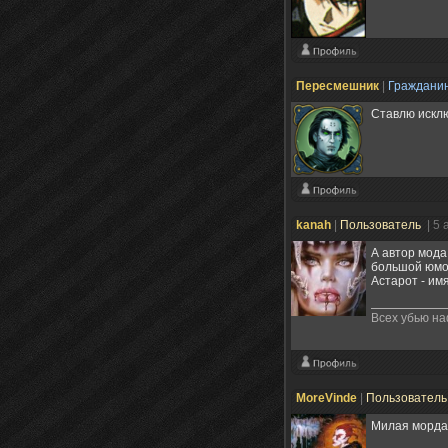
Пересмешник
|
Граждани
Ставлю исклю
kanah
|
Пользователь
| 5
А автор мода
большой юмо
Астарот - им
Всех убью нафи
MoreVinde
|
Пользовател
Милая морд