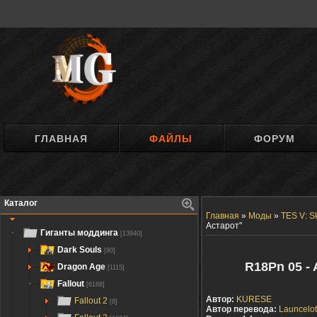
ГЛАВНАЯ
ФАЙЛЫ
ФОРУМ
Каталог
Главная
»
Моды
»
TES V: S
Астарот"
Гиганты моддинга
[13940]
Dark Souls
[90]
R18Pn 05 -
Dragon Age
[1115]
Fallout
[6188]
Автор:
KURESE
Fallout 2
[6]
Автор перевода:
Launcelot