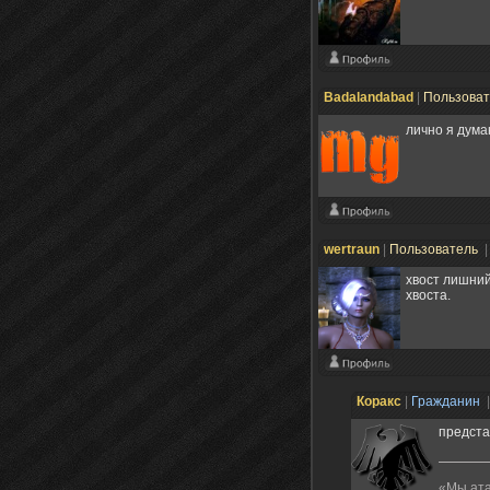
Badalandabad
|
Пользова
лично я дума
wertraun
|
Пользователь
|
хвост лишний
хвоста.
Коракс
|
Гражданин
предста
«Мы ата