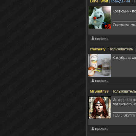
Lone_Wolf
|
Гражданин
| 
Костюмчик п
Tempora mut
csaweriy
|
Пользователь
|
Как убрать хв
MrSmith99
|
Пользовател
Интересно ко
латексного н
TES 5 Skyrim