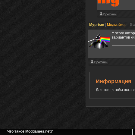
Myprism
|
Модмейкер
| 5 
У этого авто
вариантов ки
Информация
Для того, чтобы оста
Что такое Modgames.net?