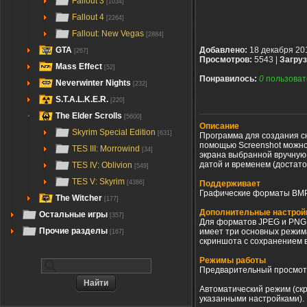
Fallout 3
[1034]
Fallout 4
[2264]
Fallout: New Vegas
[2884]
GTA
Добавлено:
18 декабря 20
[267]
Просмотров:
5543 |
Загруз
Mass Effect
[52]
Понравилось:
0
пользоват
Neverwinter Nights
[232]
S.T.A.L.K.E.R.
[220]
The Elder Scrolls
[5600]
Описание
Skyrim Special Edition
[631]
Программа для создания с
помощью Screenshot можно 
TES III: Morrowind
[34]
экрана выбранной вручную
датой и временем (достато
TES IV: Oblivion
[549]
TES V: Skyrim
Поддерживает
[4386]
Графические форматы BMP,
The Witcher
[177]
Дополнительные настрой
Остальные игры
[357]
Для форматов JPEG и PNG 
Прочие разделы
имеет три основных режим
[167]
скриншота с сохранением 
Режимы работы
Предварительный просмотр
Автоматический режим (скр
указанными настройками).