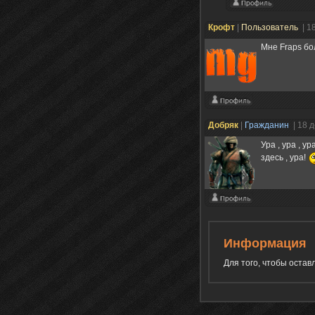
Крофт
|
Пользователь
| 1
Мне Fraps бо
Добряк
|
Гражданин
| 18 
Ура , ура , у
здесь , ура!
Информация
Для того, чтобы оста