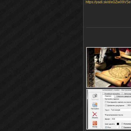
https://yadi.sk/d/xGZw09VS