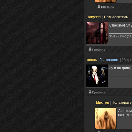
Tonys55
|
Пользователь
|
Спасибо! От 
жизнь иногда
князь
|
Гражданин
| 18 де
ну и на фига,
Мистер
|
Пользоват
А потом 
нажал р