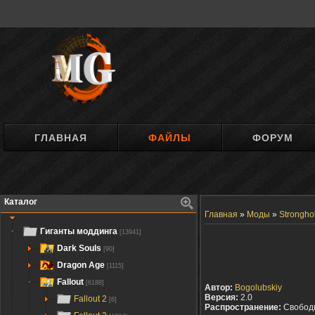
ГЛАВНАЯ
ФАЙЛЫ
ФОРУМ
Каталог
Главная
»
Моды
»
Strongho
Гиганты моддинга
[13941]
Dark Souls
[90]
Dragon Age
[1115]
Fallout
[6188]
Автор:
Bogolubskiy
Версия:
2.0
Fallout 2
[6]
Распространение:
Свобод