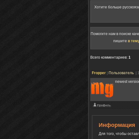
Хотите больше русскояз
Помогите нам в поиске кач
пишите
в тем
Всего комментариев
:
1
Fropper
|
Пользователь
| 
newest versio
Информация
Для того, чтобы оста