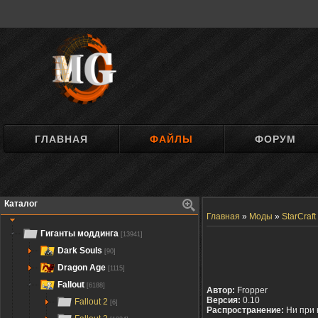
ГЛАВНАЯ
ФАЙЛЫ
ФОРУМ
Каталог
Главная
»
Моды
»
StarCraft
Гиганты моддинга
[13941]
Dark Souls
[90]
Dragon Age
[1115]
Fallout
[6188]
Автор:
Fropper
Версия:
0.10
Fallout 2
[6]
Распространение:
Ни при 