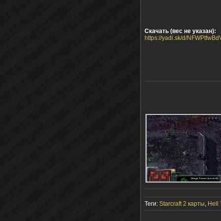
Скачать (вес не указан):
https://yadi.sk/d/NFWPtfwB
Теги:
Starcraft 2 карты
,
Hell