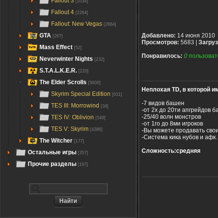
Fallout 3
[1034]
Fallout 4
[2264]
Fallout: New Vegas
[2884]
GTA
Добавлено:
14 июня 2010
[267]
Просмотров:
5683 |
Загруз
Mass Effect
[52]
Понравилось:
0
пользоват
Neverwinter Nights
[232]
S.T.A.L.K.E.R.
[220]
The Elder Scrolls
[5600]
Неплохая TD, в которой и
Skyrim Special Edition
[631]
-7 видов башен
TES III: Morrowind
[34]
-от 2х до 20ти апгрейдов б
-25/40 волн монстров
TES IV: Oblivion
[549]
-от 1го до 8ми игроков
TES V: Skyrim
-Вы можете продавать сво
[4386]
-Система кика нубов и афк.
The Witcher
[177]
Сложность:средняя
Остальные игры
[357]
Прочие разделы
[167]