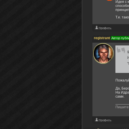
Идея с 
способн
принцип
Т.е. так
registrant
Автор публ
g
И
"
Пожалуй
Да, Берс
На Идра
сами.
Пишите 