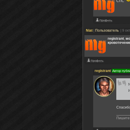
СПС
Niat
|
Пользователь
| 9 о
registrant
,
мо
кровотечени
registrant
Автор публ
N
Спасибо
Пишите 