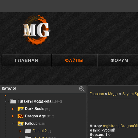
ГЛАВНАЯ
ФАЙЛЫ
ФОРУМ
Каталог
Главная
»
Моды
»
Skyrim Sp
Гиганты моддинга
[13940]
Dark Souls
[90]
Dragon Age
[1115]
Fallout
[6188]
Автор:
registrant, DragonOf
Язык:
Русский
Fallout 2
[6]
Версия:
1.0