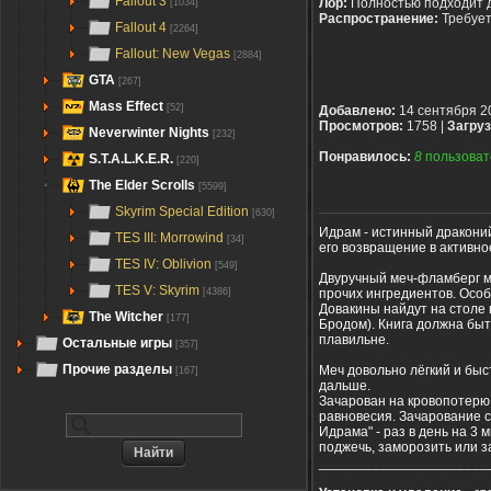
Fallout 3
Лор:
Полностью подходит 
[1034]
Распространение:
Требуе
Fallout 4
[2264]
Fallout: New Vegas
[2884]
GTA
[267]
Mass Effect
[52]
Добавлено:
14 сентября 2
Просмотров:
1758 |
Загруз
Neverwinter Nights
[232]
Понравилось:
8
пользоват
S.T.A.L.K.E.R.
[220]
The Elder Scrolls
[5599]
Skyrim Special Edition
[630]
Идрам - истинный драконий
TES III: Morrowind
[34]
его возвращение в активно
TES IV: Oblivion
[549]
Двуручный меч-фламберг мо
TES V: Skyrim
прочих ингредиентов. Особ
[4386]
Довакины найдут на столе
The Witcher
[177]
Бродом). Книга должна быт
плавильне.
Остальные игры
[357]
Прочие разделы
Меч довольно лёгкий и быс
[167]
дальше.
Зачарован на кровопотерю 
равновесия. Зачарование с
Идрама" - раз в день на 3
поджечь, заморозить или за
______________________