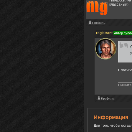
Гиперссылка 
классаный)
registrant
Автор публ
O
Спасибо
Пишите 
Информация
Для того, чтобы оста