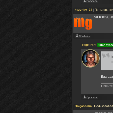
kozyriev_73
|
Пользовате
Как всегда, 
registrant
Автор публ
k
Благода
Пишите 
Onigashima
|
Пользовате