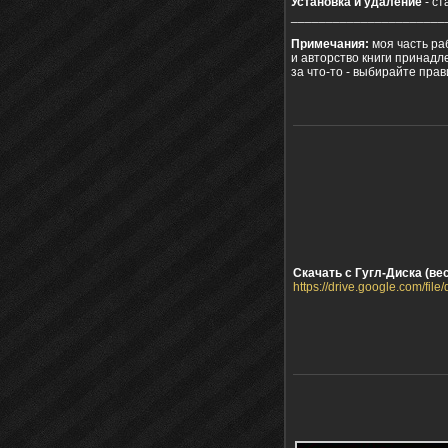
Установка и удаление
- ст
______________________
Примечания:
моя часть ра
и авторство книги принадле
за что-то - выбирайте прав
Скачать с Гугл-Диска (вес
https://drive.google.com/f