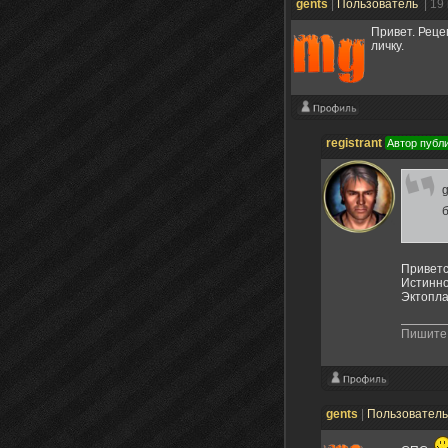
gents
|
Пользователь
| 19
Привет. Реце
личку.
registrant
Автор публ
g
б
Приветс
Истинно
Эктопла
Пишите 
gents
|
Пользовател