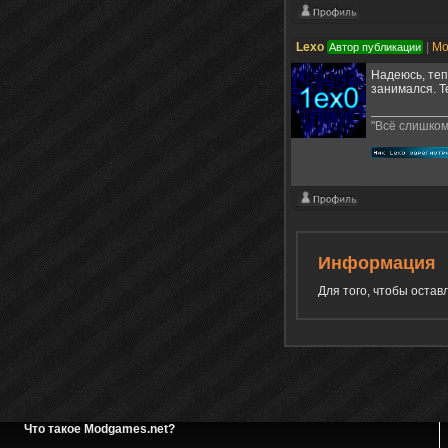
Lexo
|
Мо
Автор публикации
Надеюсь, теп
занимался. Т
"Всё слишком
Информация
Для того, чтобы оста
Что такое Modgames.net?