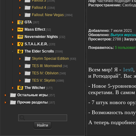
Fallout 3
Лор:
Частично подходит к 
[1034]
Распространение:
Свобод
Fallout 4
[2264]
Fallout: New Vegas
[2884]
GTA
[267]
Mass Effect
[52]
Добавлено:
7 июля 2021
Обновлено:
Выпуск версии
Neverwinter Nights
[232]
Просмотров:
2788 |
Загруз
S.T.A.L.K.E.R.
[220]
Понравилось:
5
пользоват
The Elder Scrolls
[5599]
Skyrim Special Edition
[630]
TES III: Morrowind
[34]
Всем мир! Я -
1ex0
,
TES IV: Oblivion
[549]
и Ротюдорай". Вас 
TES V: Skyrim
[4386]
- Новое 5-уровнево
The Witcher
[177]
секретами. В самом
Остальные игры
[357]
- 7 штук нового ору
Прочие разделы
[167]
- Возможность полу
А теперь подробнее