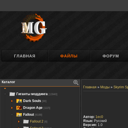
ГЛАВНАЯ
ФАЙЛЫ
ФОРУМ
Каталог
Главная
»
Моды
»
Skyrim Sp
Гиганты моддинга
[13940]
Dark Souls
[90]
Dragon Age
[1115]
Fallout
[6188]
Автор:
1ec0
Язык:
Русский
Fallout 2
[6]
Версия:
1.0