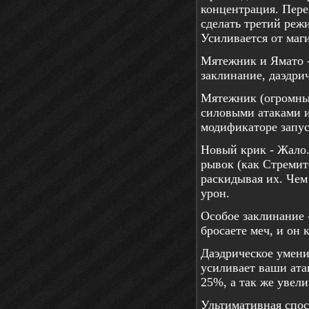
концентрация. Пер
сделать третий режи
Усиливается от маг
Мятежник и Ямато -
заклинание, даэдри
Мятежник (огромны
силовыми атаками и
модификаторе запус
Новый крик - Жало.
рывок (как Стремит
раскидывая их. Чем
урон.
Особое заклинание
бросаете меч, и он 
Даэдрическое умени
усиливает ваши ата
25%, а так же увели
Ультимативная спос