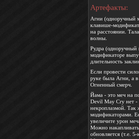
Артефакты:
Агни (одноручный м
клавише-модификато
на расстоянии. Тала
волны.
Рудра (одноручный 
модификаторе выпус
длительность заклин
Если провести сило
руке была Агни, а в
Огненный смерч.
Йама - это меч на 
Devil May Cry нет -
некроплазмой. Так 
модификаторами. Ес
увеличите урон меча
Можно накапливать 
обновляется (т.е. 5