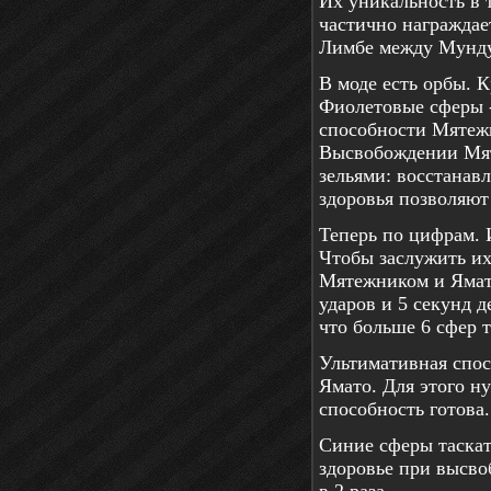
Их уникальность в т
частично награждает
Лимбе между Мунду
В моде есть орбы. 
Фиолетовые сферы -
способности Мятеж
Высвобождении Мяте
зельями: восстанав
здоровья позволяют
Теперь по цифрам. 
Чтобы заслужить их
Мятежником и Ямато
ударов и 5 секунд д
что больше 6 сфер т
Ультимативная спос
Ямато. Для этого ну
способность готова.
Синие сферы таскат
здоровье при высво
в 2 раза.