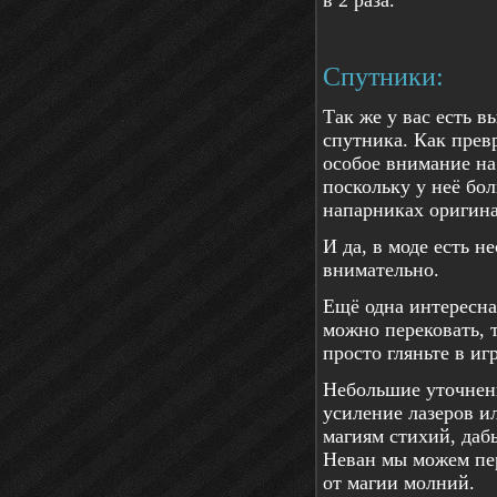
Спутники:
Так же у вас есть в
спутника. Как прев
особое внимание на 
поскольку у неё бол
напарниках оригина
И да, в моде есть н
внимательно.
Ещё одна интересная
можно перековать, т
просто гляньте в игр
Небольшие уточнени
усиление лазеров и
магиям стихий, даб
Неван мы можем пер
от магии молний.