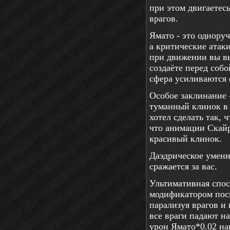
при этом двигаетес
врагов.
Ямато - это однору
а критические атак
при движении вы вы
создаёте перед собо
сфера усиливаются 
Особое заклинание
туманный клинок в 
хотел сделать так,
что анимации Скайр
красивый клинок.
Даэдрическое умени
сражается за вас.
Ультимативная спос
модификатором посы
парализуя врагов и
все враги падают н
урон Ямато*0.02 на