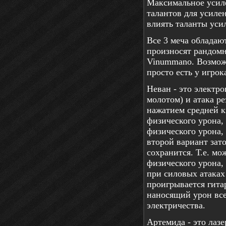
Максимальное усиле
талантов для усиле
влиять таланты уси
Все 3 меча обладаю
произносят рандомн
Vinummano. Возможн
просто есть у игрок
Неван - это электро
молотом) и атака р
нажатием средней к
физического урона,
физического урона,
второй вариант зат
сохранится. Т.е. м
физического урона,
при силовых атака
проигрывается гита
наносящий урон все
электричества.
Артемида - это лазе