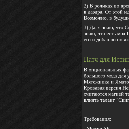
2) В роликах во вр
в даэдра. От этой и
Возможно, в будущи
3) Да, я знаю, что 
знаю, что есть мод 
его и добавлю нов
Патч для Исти
В опциональных фай
большого мода для 
Мятежника и Ямато 
Кровавая версия Не
считаются магией т
влиять талант "Скип
Требования:
- Skyrim SE