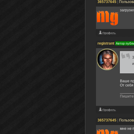
365737645
|
Пользов
загрузи
registrant
Автор публ
3
Ваше пр
От себя
Пишите 
365737645
|
Пользов
мне не 