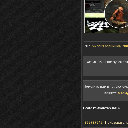
Теги:
оружие скайрима
,
уни
Хотите больше русскояз
Помогите нам в поиске кач
пишите
в тем
Всего комментариев
:
6
365737645
|
Пользовател