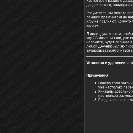
Куётся всё в разделе даэд
даэдрического, поддержив
Разумеется, вы можете про
локации практически не на
игру не повлияют. Кому-то
халяву.
Я долго думал о том, чтобы
чар? В какие ни ткни, уже 
наложите, будет сильнее в
любой ДА-уник был экипиро
зачаровываться/точиться к
______________________
Установка и удаление:
ста
______________________
Примечания:
Почему тома заклина
уже настолько перек
Кинжалы довольно к
настройкой размера
Раздача по левел-л