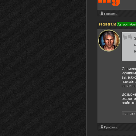
registrant
Автор публ
Совмест
кузницы
вы, нах
нажмёте
заклина
Возможн
окажете
работат
Пишите 