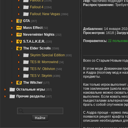
Fallout 3
Лор:
Частично подходит к 
[1034]
Распространение:
Требуе
Fallout 4
[2264]
Fallout: New Vegas
[2884]
GTA
[267]
Mass Effect
[52]
Добавлено:
14 января 202
Просмотров:
1618 |
Загруз
Neverwinter Nights
[232]
Понравилось:
11
пользова
S.T.A.L.K.E.R.
[220]
The Elder Scrolls
[5599]
Skyrim Special Edition
[630]
Всех со Старым Новым годом
TES III: Morrowind
[34]
В этом моде Довакинам пр
TES IV: Oblivion
[549]
и Аэдра (поэтому мод и наз
TES V: Skyrim
предметы.
[4386]
The Witcher
[177]
Как только игрок выполнит
том заклинания (школа колд
Остальные игры
[357]
наковальне можно сковать 
Прочие разделы
выполнен. Если ковать неох
[167]
пьедесталами альтернативн
брать с собой спутников (
С Аэдра проще - нужно лиш
появился рецепт крафта то
описание необходимых для 