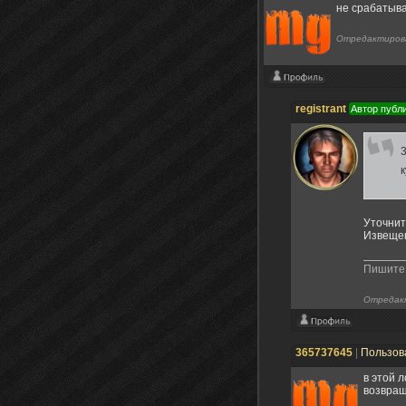
не срабатыва
Отредактиров
registrant
Автор публ
3
к
Уточнит
Извещен
Пишите 
Отредак
365737645
|
Пользов
в этой 
возвращ