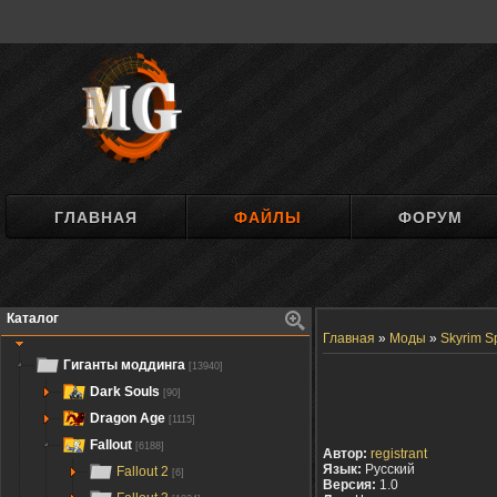
ГЛАВНАЯ
ФАЙЛЫ
ФОРУМ
Каталог
Главная
»
Моды
»
Skyrim Sp
Гиганты моддинга
[13940]
Dark Souls
[90]
Dragon Age
[1115]
Fallout
[6188]
Автор:
registrant
Язык:
Русский
Fallout 2
[6]
Версия:
1.0