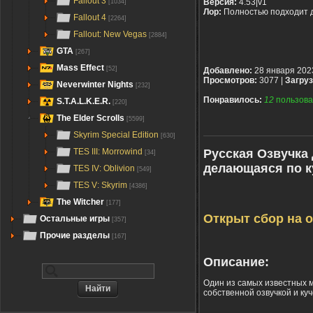
Fallout 3
Версия:
4.53|v1
[1034]
Лор:
Полностью подходит 
Fallout 4
[2264]
Fallout: New Vegas
[2884]
GTA
[267]
Mass Effect
[52]
Добавлено:
28 января 202
Просмотров:
3077 |
Загруз
Neverwinter Nights
[232]
Понравилось:
12
пользова
S.T.A.L.K.E.R.
[220]
The Elder Scrolls
[5599]
Skyrim Special Edition
[630]
Русская Озвучка
TES III: Morrowind
[34]
делающаяся по к
TES IV: Oblivion
[549]
TES V: Skyrim
[4386]
The Witcher
[177]
Открыт сбор на о
Остальные игры
[357]
Прочие разделы
[167]
Описание:
Один из самых известных м
собственной озвучкой и куч