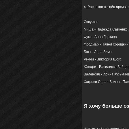
4. Распаковать оба архива 
Озвучка:
Миша - Надежда Савченко
Фуки - Анна Горкина
Фродмар - Павел Корицкий
Бэтт - Лера Зима
Ренни - Виктория Шого
Юшари - Василисса Зайце
Валенсия - Ирина Кузьмин
Хагреви Серая Волна - Па
Я хочу больше о
Что же, тебе повезло, вед