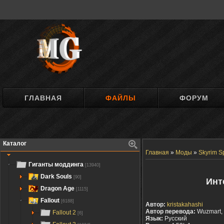
ГЛАВНАЯ
ФАЙЛЫ
ФОРУМ
Каталог
Главная
»
Моды
»
Skyrim Sp
Гиганты моддинга
[13940]
Dark Souls
[90]
Инт
Dragon Age
[1115]
Fallout
[6188]
Автор:
kristakahashi
Автор перевода:
Wuzmart,
Fallout 2
[6]
Язык:
Русский