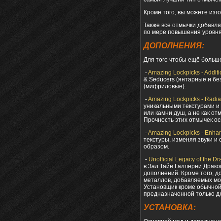
Кроме того, вы можете изг
Также все отмычки добавля
по мере повышения уровня
ДОПОЛНЕНИЯ:
Для того чтобы ещё больш
-
Amazing Lockpicks - Additi
& Seducers (янтарные и бе
(мифриловые).
-
Amazing Lockpicks - Radi
уникальными текстурами и
или камни душ, а не как о
Прочность этих отмычек о
-
Amazing Lockpicks - Enha
текстуры, изменяя звуки и
образом.
-
Unofficial Legacy of the D
в Зал Тайн Галлереи Драко
дополнений. Кроме того, д
металлов, добавляемых мо
Установщик кроме обычной
предназначенной только д
УСТАНОВКА: