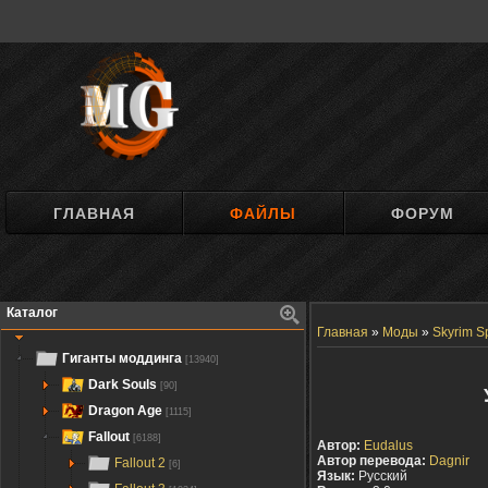
ГЛАВНАЯ
ФАЙЛЫ
ФОРУМ
Каталог
Главная
»
Моды
»
Skyrim Sp
Гиганты моддинга
[13940]
Dark Souls
[90]
Dragon Age
[1115]
Fallout
[6188]
Автор:
Eudalus
Автор перевода:
Dagnir
Fallout 2
[6]
Язык:
Русский