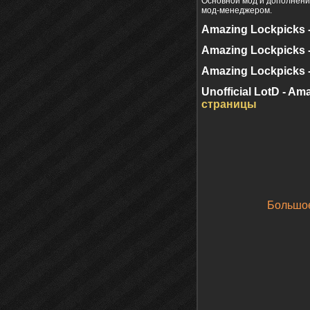
Основной мод и дополнени
мод-менеджером.
Amazing Lockpicks - Ad
Amazing Lockpicks -
Amazing Lockpicks 
Unofficial LotD - Ama
страницы
Большо