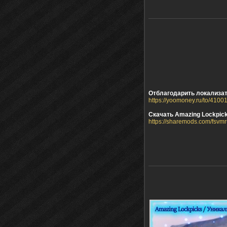
Отблагодарить локализа
https://yoomoney.ru/to/410
Скачать Amazing Lockpicks
https://sharemods.com/fsvm