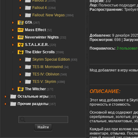
Fallout 3
Версия:
3.0
[1034]
Лор:
Полностью подходит 
Fallout 4
[2264]
Распространение:
Требуе
Fallout: New Vegas
[2884]
GTA
[267]
Mass Effect
[52]
Добавлено:
9 декабря 202
Neverwinter Nights
[232]
Просмотров:
698 |
Загрузо
S.T.A.L.K.E.R.
[220]
Понравилось:
3
пользоват
The Elder Scrolls
[5599]
Skyrim Special Edition
[630]
TES III: Morrowind
[34]
Мод добавляет в игру нов
TES IV: Oblivion
[549]
TES V: Skyrim
[4386]
The Witcher
[177]
ОПИСАНИЕ:
Остальные игры
[357]
Этот мод добавляет в Skyr
Прочие разделы
прочность и стоимость.
[167]
Основной мод содержит дю
серебрянные, золотые, рту
стальные, малахитовые, э
Каждый раз при взломе зам
инвентаре, отмычка. После
самый лучший тип отмычек