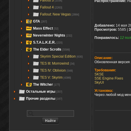
Fallout 3
Распространение:
Ни
[1034]
Fallout 4
[2263]
Fallout: New Vegas
[2884]
GTA
[267]
Добавлено:
14 мая 2
Mass Effect
[52]
Просмотров:
5585 |
З
Neverwinter Nights
[232]
Понравилось:
12
пол
S.T.A.L.K.E.R.
[220]
The Elder Scrolls
[5599]
Skyrim Special Edition
[630]
Описание:
Обновленная версия 
TES III: Morrowind
[34]
Требования:
TES IV: Oblivion
[549]
SKSE
TES V: Skyrim
SSE Engine Fixes
[4386]
SkyUI
The Witcher
[177]
Установка:
Остальные игры
[357]
Через любой мод мен
Прочие разделы
[167]