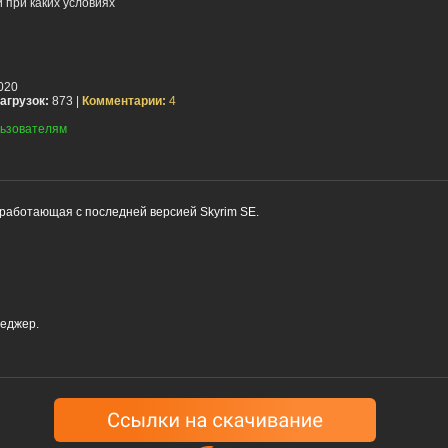
 при каких условиях
020
агрузок:
873 |
Комментарии:
4
ьзователям
работающая с последней версией Skyrim SE.
еджер.