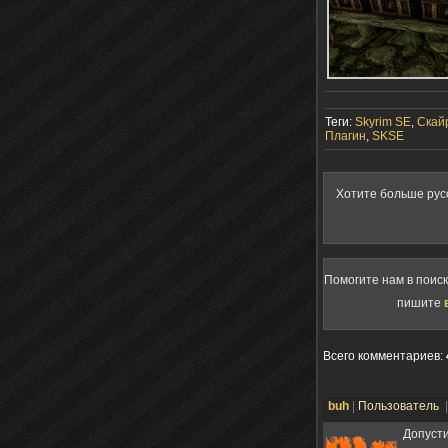
Теги:
Skyrim SE
,
Скай
Плагин
,
SKSE
Хотите больше рус
Помогите нам в поис
пишите
Всего комментариев
:
buh
|
Пользователь
Допусти