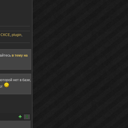
,
СКСЕ
,
plugin
,
щайтесь
в тему на
оторой нет в базе,
о!
1