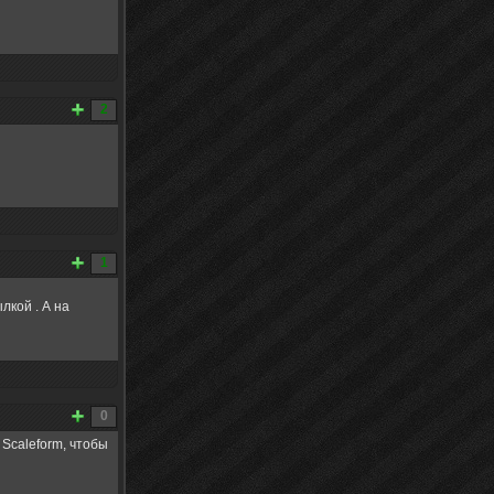
2
1
лкой . А на
0
Scaleform, чтобы