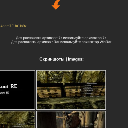
/3o4ddm7FUu1ia9z
Для распаковки архивов *.7z используйте архиватор 7z.
Для распаковки архивов *.Rar используйте архиватор WinRar.
Скриншоты | Images: