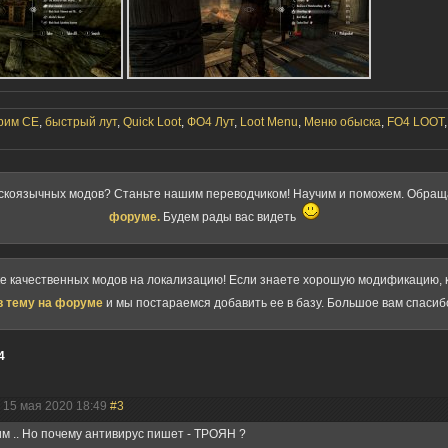
рим СЕ
,
быстрый лут
,
Quick Loot
,
ФО4 Лут
,
Loot Menu
,
Меню обыска
,
FO4 LOOT
скоязычных модов? Станьте нашим переводчиком! Научим и поможем. Обра
форуме.
Будем рады вас видеть
ке качественных модов на локализацию! Если знаете хорошую модификацию, к
в тему на форуме
и мы постараемся добавить ее в базу. Большое вам спасиб
4
| 15 мая 2020 18:49
#3
м .. Но почему антивирус пишет - ТРОЯН ?