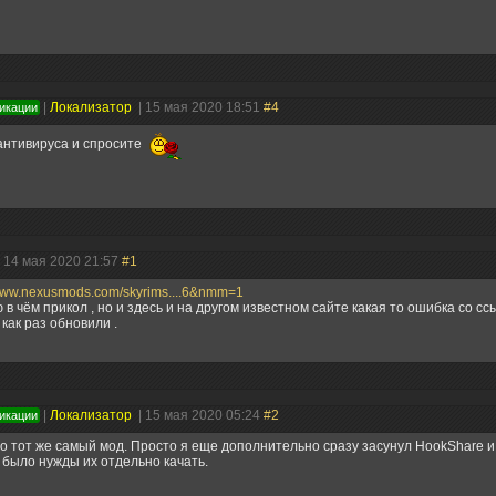
|
Локализатор
| 15 мая 2020 18:51
#4
икации
антивируса и спросите
| 14 мая 2020 21:57
#1
/www.nexusmods.com/skyrims....6&nmm=1
 в чём прикол , но и здесь и на другом известном сайте какая то ошибка со ссы
 как раз обновили .
|
Локализатор
| 15 мая 2020 05:24
#2
икации
о тот же самый мод. Просто я еще дополнительно сразу засунул HookShare и 
 было нужды их отдельно качать.