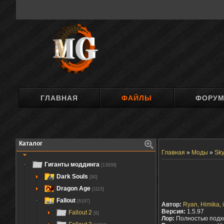
ГЛАВНАЯ
ФАЙЛЫ
ФОРУ
Каталог
Главная
»
Моды
»
Sky
Гиганты моддинга
[13939]
Dark Souls
[90]
Dragon Age
[1115]
Fallout
[6187]
Автор:
Ryan, Himika, 
Версия:
1.5.97
Fallout 2
[6]
Лор:
Полностью подх