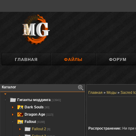
ГЛАВНАЯ
ФАЙЛЫ
ФОРУМ
Каталог
Главная
»
Моды
»
Sacred I
Гиганты моддинга
[13941]
Dark Souls
[90]
Dragon Age
[1115]
Fallout
[6188]
Распространение:
Ни при 
Fallout 2
[6]