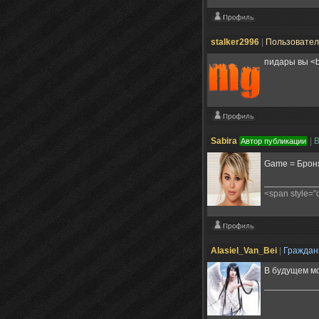
stalker2996
|
Пользовате
пидары вы <b
Sabira
|
Автор публикации
Game = Броня
<span style=
Alasiel_Van_Bei
|
Гражда
В будущем мо