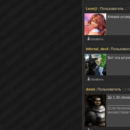
Leon@
|
Пользователь
| 7
Клевая штука
Infernal_devil
|
Пользоват
Вот эта штуч
donni
|
Пользователь
| 2 
До 1.30 обна
Если бесконе
множеством п