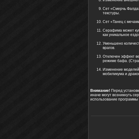
Сет «Смерчь Фалда
текстуры.
Сет «Танец с мечам
Серафима может куп
как уникальное ездо
Уменьшено количест
врагов.
Отключен эффект ве
режиме бафа. (Стра
Изменение моделей 
мобиликума и драко
Внимание!
Перед установк
иначе могут возникнуть се
использование программы