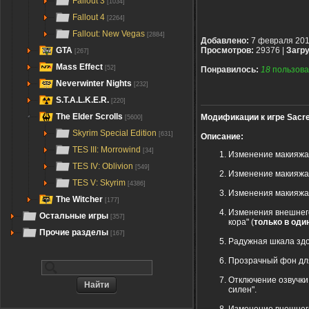
Fallout 3
[1034]
Fallout 4
[2264]
Fallout: New Vegas
[2884]
Добавлено:
7 февраля 20
GTA
Просмотров:
29376 |
Загру
[267]
Mass Effect
[52]
Понравилось:
18
пользова
Neverwinter Nights
[232]
S.T.A.L.K.E.R.
[220]
The Elder Scrolls
Модификации к игре Sacred
[5600]
Skyrim Special Edition
[631]
Описание:
TES III: Morrowind
[34]
Изменение макияжа
TES IV: Oblivion
[549]
Изменение макияжа
TES V: Skyrim
[4386]
Изменения макияж
The Witcher
[177]
Изменения внешнего
Остальные игры
[357]
кора" (
только в оди
Прочие разделы
[167]
Радужная шкала здо
Прозрачный фон дл
Отключение озвучки
силен".
Изменение внешнего