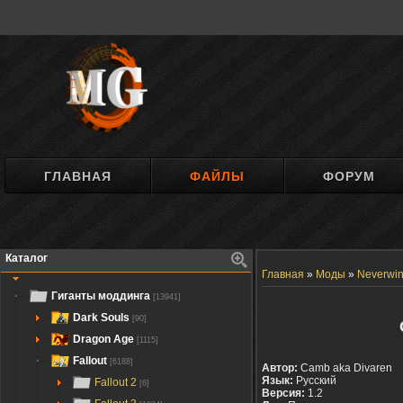
ГЛАВНАЯ
ФАЙЛЫ
ФОРУМ
Каталог
Главная
»
Моды
»
Neverwin
Гиганты моддинга
[13941]
Dark Souls
[90]
Dragon Age
[1115]
Fallout
[6188]
Автор:
Camb aka Divaren
Язык:
Русский
Fallout 2
[6]
Версия:
1.2