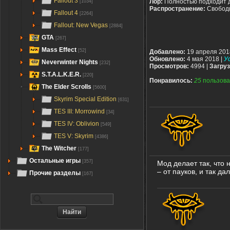
Fallout 3
Лор:
Полностью подходит 
[1034]
Распространение:
Свобод
Fallout 4
[2264]
Fallout: New Vegas
[2884]
GTA
[267]
Mass Effect
[52]
Добавлено:
19 апреля 201
Обновлено:
4 мая 2018 |
У
Neverwinter Nights
[232]
Просмотров:
4994 |
Загруз
S.T.A.L.K.E.R.
[220]
Понравилось:
25
пользова
The Elder Scrolls
[5600]
Skyrim Special Edition
[631]
TES III: Morrowind
[34]
TES IV: Oblivion
[549]
TES V: Skyrim
[4386]
The Witcher
[177]
Остальные игры
[357]
Мод делает так, что 
– от пауков, и так д
Прочие разделы
[167]