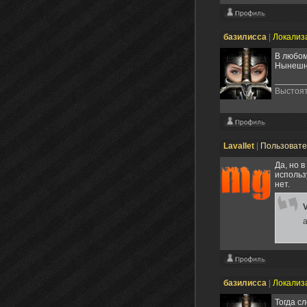
базилисса
|
Локализ
В любом
Нынешня
Выстоят
Lavallet
|
Пользоват
Да, но 
использ
нет.
V
a
базилисса
|
Локализ
Тогда с