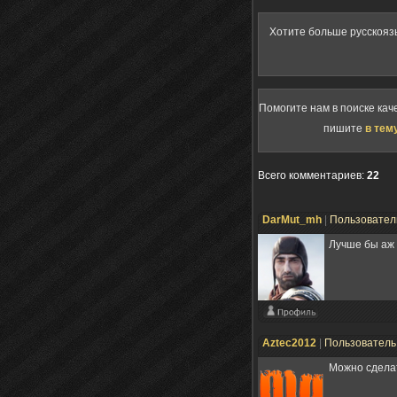
Хотите больше русскояз
Помогите нам в поиске кач
пишите
в тем
Всего комментариев
:
22
DarMut_mh
|
Пользовате
Лучше бы аж 
Aztec2012
|
Пользовател
Можно сделат