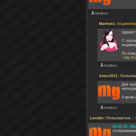
Marmura
|
Модмейке
Здравст
С трупа
индивид
По пово
-
http:/
Aztec2012
|
Пользов
Для тру
непосре
А кровь
Lavallet
|
Пользователь
| 
04.05.18 - М
отображение