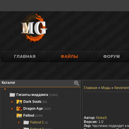
ГЛАВНАЯ
ФАЙЛЫ
ФОРУМ
Каталог
Главная
»
Моды
»
Neverwin
Гиганты моддинга
[13941]
Dark Souls
[90]
Dragon Age
[1115]
Fallout
[6188]
Автор:
NokaS
Версия:
1.0
Fallout 2
[6]
Лор:
Частично подходит к 