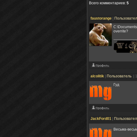
Всего комментариев
:
5
faustorange
|
Пользовате
C:\Documents 
overrite?
alcolitik
|
Пользователь
| 
Гуд
JackFord01
|
Пользовате
Весьма-весь