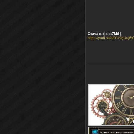
Скачать (вес:7Мб )
https://yadi.sk/d/fYU9gUuj6