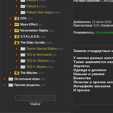
Fallout 3
Распространение:
Свобод
[1034]
Fallout 4
[2264]
Fallout: New Vegas
[2884]
GTA
[267]
Добавлено:
13 июля 2019
Mass Effect
[52]
Просмотров:
524 |
Загрузо
Neverwinter Nights
[232]
Понравилось:
18
пользова
S.T.A.L.K.E.R.
[220]
The Elder Scrolls
[5600]
Skyrim Special Edition
[631]
Замена стандартных и
TES III: Morrowind
[34]
У иконок разных школ
TES IV: Oblivion
[549]
Также заменяются ико
Амулеты
TES V: Skyrim
[4386]
Одежда и доспехи
The Witcher
[177]
Навыки и умения
Божества
Остальные игры
[357]
Лечилки и прочие скл
Прочие разделы
[167]
Интерфейс магазина
И прочее.