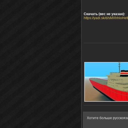
Скачать (вес не указан):
https://yadi.sk/d/sMXhhloHe
Хотите больше русскояз