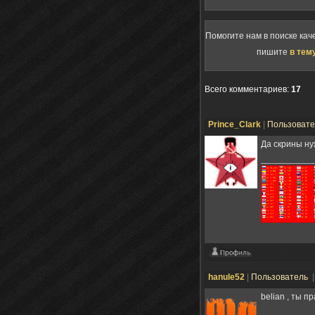
Помогите нам в поиске кач
пишите
в тем
Всего комментариев
:
17
Prince_Clark
|
Пользоват
Да скрины ну
hanule52
|
Пользователь
|
belian , ты п