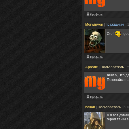
Morwinyon
|
Гражданин
| 
Ого!
:go
Apostle
|
Пользователь
| 
belian
, Это д
Покопайся на
belian
|
Пользователь
| 9 
А я вот дума
героя тачки 