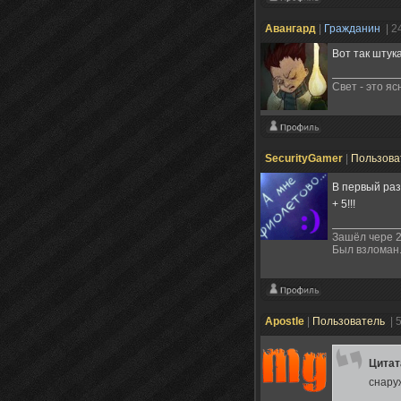
Авангард
|
Гражданин
| 2
Вот так штук
Свет - это я
SecurityGamer
|
Пользова
В первый раз
+ 5!!!
Зашёл чере 2
Был взломан.
Apostle
|
Пользователь
| 
Цита
снару