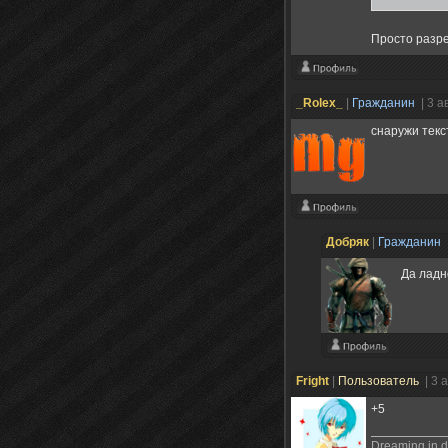
Просто разре
_Rolex_
|
Гражданин
| 3 а
снаружи текс
Добряк
|
Гражданин
Да ладн
Fright
|
Пользователь
| 3 
+5
Dreaming in dig