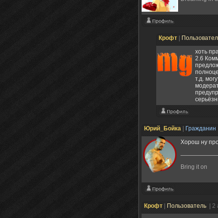
Крофт
|
Пользовате
хоть пр
2.6 Ком
предлож
полноце
т.д. мо
модерат
предупр
серьёзн
Юрий_Бойка
|
Гражданин
Хорош ну про
Bring it on
Крофт
|
Пользователь
| 2