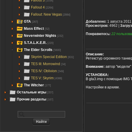
Fallout 3
[1034]
Fallout 4
[2264]
Fallout: New Vegas
[2884]
GTA
Добавлено:
1 августа 2011
[267]
Просмотров:
4962 |
Загруз
Mass Effect
[52]
Понравилось:
22
пользова
Neverwinter Nights
[232]
S.T.A.L.K.E.R.
[220]
The Elder Scrolls
[5600]
Описание:
Skyrim Special Edition
[631]
Ретекстур огромного танке
TES III: Morrowind
[34]
Внимание:
автор "модели" 
TES IV: Oblivion
[549]
УСТАНОВКА:
TES V: Skyrim
В gta3.img с помощью IMG T
[4386]
The Witcher
[177]
Настройки в архиве.
Остальные игры
[357]
Прочие разделы
[167]