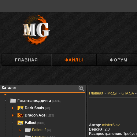
ГЛАВНАЯ
ФАЙЛЫ
ФОРУМ
Каталог
Главная
»
Моды
»
GTA SA
Гиганты моддинга
[13941]
Dark Souls
[90]
Dragon Age
[1115]
Fallout
[6188]
Автор:
misterSlav
Версия:
2.0
Fallout 2
[6]
Распространение:
Требуе