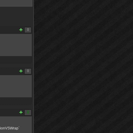
0
0
2
ctionVSWrap`