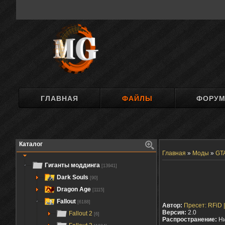
ГЛАВНАЯ
ФАЙЛЫ
ФОРУ
Каталог
Главная
»
Моды
»
GT
Гиганты моддинга
[13941]
Dark Souls
[90]
Dragon Age
[1115]
Fallout
[6188]
Автор:
Пресет: RFiD 
Версия:
2.0
Fallout 2
[6]
Распространение:
Ни