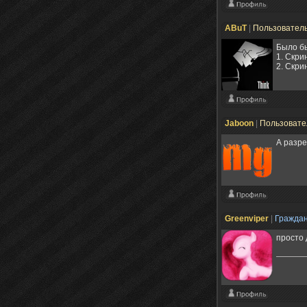
ABuT
|
Пользовател
Было б
1. Скр
2. Скр
Jaboon
|
Пользоват
А разр
Grееnviper
|
Гражда
просто 