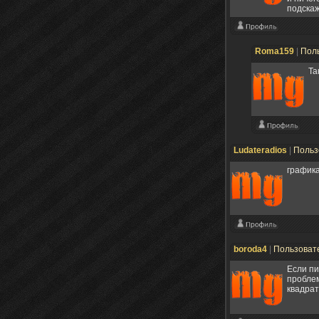
подскаж
Roma159
|
Пол
Та
Ludateradios
|
Польз
графика
boroda4
|
Пользоват
Если пи
проблем
квадрат