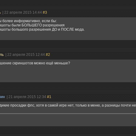
ь
| 22 апреля 2015 14:44
#3
ы более информативно, если бы:
иншоты были БОЛЬШЕГО разрешения
иншоты большого разрешения ДО и ПОСЛЕ мода.
ель
| 22 апреля 2015 12:44
#2
ешение скриншотов можно ещё меньше?
нин
| 21 апреля 2015 12:34
#1
дикие просадки фпс, хотя в самой игре нет, только в меню, а разницы почти н