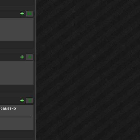
10
6
3
е заметно