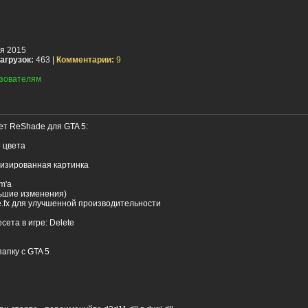
я 2015
агрузок:
463 |
Комментарии:
9
зователям
ет ReShade для GTA 5:
 цвета
лизированная картинка
m'а
ьшие изменения)
.fx для улучшенной производительности
сета в игре: Delete
апку с GTA 5