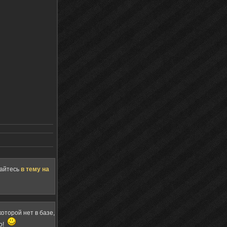
щайтесь
в тему на
оторой нет в базе,
о!