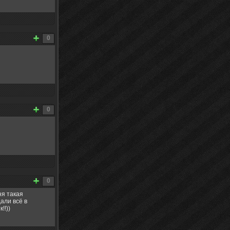
0
0
0
ня такая
али всё в
!!))