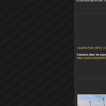
Если игра вылетает пр
1429567549_RFiD_Clea
Скачать (вес не указ
https://yadi.sk/d/pwt