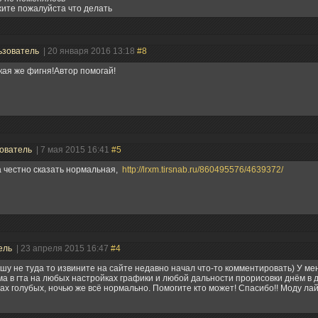
ите пожалуйста что делать
ьзователь
| 20 января 2016 13:18
#8
кая же фигня!Автор помогай!
ователь
| 7 мая 2015 16:41
#5
 честно сказать нормальная,
http://lrxm.tirsnab.ru/860495576/4639372/
ель
| 23 апреля 2015 16:47
#4
шу не туда то извините на сайте недавно начал что-то комментировать) У ме
а в гта на любых настройках графики и любой дальности прорисовки днём в д
ах голубых, ночью же всё нормально. Помогите кто может! Спасибо!! Моду лайк