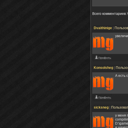
Всего комментариев
:
Dvaithinige
|
Пользо
увеличи
Konsolsheg
|
Пользо
А есть 
sicksneg
|
Пользова
у меня 
compiling
D:\game
и ничег