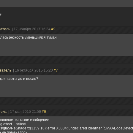
9
ватель
| 17 ноября 2017 16:34
#9
лась резкость уменьшился туман
ватель
| 16 октября 2015 15:20
#7
скриншоты до и после?
тель
| 17 мая 2015 21:56
#6
появляется такое сообщение
 effect ... failed!
s\gta5\ReShade.fx(3159,18): error X3004: undeclared identifier `SMAAEdgeDete
о не поменялось