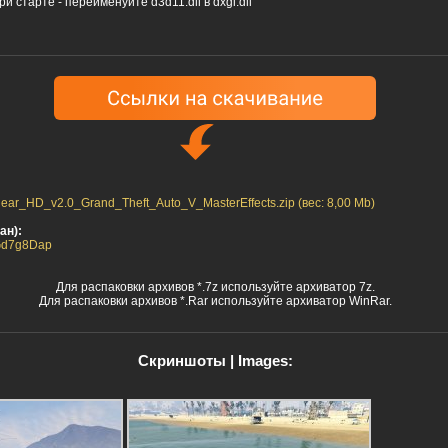
и старте - переименуйте d3d11.dll в dxgi.dll
r_HD_v2.0_Grand_Theft_Auto_V_MasterEffects.zip (вес: 8,00 Mb)
ан):
t5Gd7g8Dap
Для распаковки архивов *.7z используйте архиватор 7z.
Для распаковки архивов *.Rar используйте архиватор WinRar.
Скриншоты | Images: