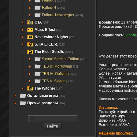
Fallout 3
[1034]
Fallout 4
[2264]
Fallout: New Vegas
[2884]
GTA
Добавлено:
21 апрел
[267]
Просмотров:
7886 |
З
Mass Effect
[52]
Понравилось:
9
поль
Neverwinter Nights
[232]
S.T.A.L.K.E.R.
[220]
The Elder Scrolls
[5600]
Что делает этот прес
Skyrim Special Edition
[631]
Ультра-реалистичные
TES III: Morrowind
[34]
Больше четкости
Более чистая и дета
TES IV: Oblivion
[549]
Убран туман
TES V: Skyrim
Немного больше bloo
[4386]
Лучшие цвета (небол
The Witcher
[177]
Настроенный reshade
Остальные игры
[357]
Кнопка включения пре
Прочие разделы
[167]
Установка:
Распакуйте файлы в п
Запустите игру
Включите FXAA
Выключите MSAA
Решение проблем: