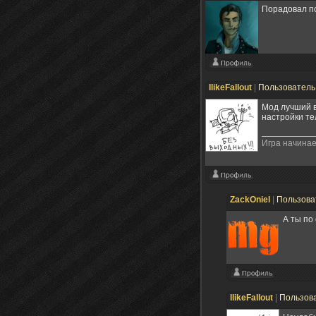
Порадовал по
IlikeFallout
|
Пользовател
Мод лучший 
настройки те
Игра начинае
ZackOniel
|
Пользова
А ты по
IlikeFallout
|
Пользов