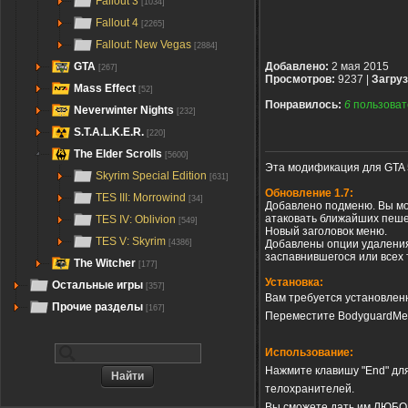
Fallout 3
[1034]
Fallout 4
[2265]
Fallout: New Vegas
[2884]
GTA
Добавлено:
2 мая 2015
[267]
Просмотров:
9237 |
Загруз
Mass Effect
[52]
Понравилось:
6
пользоват
Neverwinter Nights
[232]
S.T.A.L.K.E.R.
[220]
The Elder Scrolls
[5600]
Эта модификация для GTA 
Skyrim Special Edition
[631]
Обновление 1.7:
TES III: Morrowind
[34]
Добавлено подменю. Вы мо
атаковать ближайших пеше
TES IV: Oblivion
[549]
Новый заголовок меню.
TES V: Skyrim
Добавлены опции удаления
[4386]
заспавнившегося или всех
The Witcher
[177]
Установка:
Остальные игры
[357]
Вам требуется установле
Прочие разделы
[167]
Переместите BodyguardMenu
Использование:
Нажмите клавишу "End" дл
телохранителей.
Вы сможете дать им ЛЮБОЕ