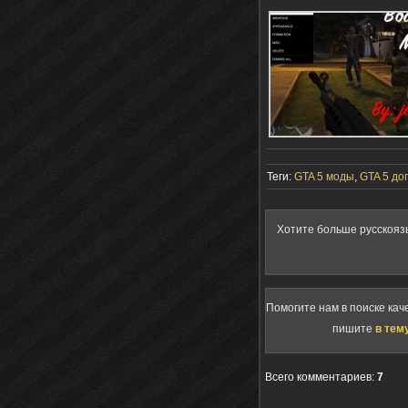
Теги:
GTA 5 моды
,
GTA 5 до
Хотите больше русскояз
Помогите нам в поиске кач
пишите
в тем
Всего комментариев
:
7