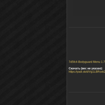
7d5fc4-Bodyguard Menu 1.7.
Скачать (вес не указан):
https://yadi.sk/d/Vg1LBRsx