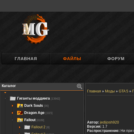
ГЛАВНАЯ
ФАЙЛЫ
ФОРУМ
Каталог
Главная
»
Моды
»
GTA 5
»
Гиганты моддинга
[13942]
Dark Souls
[90]
Dragon Age
[1115]
Fallout
[6189]
Автор:
jedijosh920
Версия:
1.7
Fallout 2
[6]
Распространение:
Ни при 