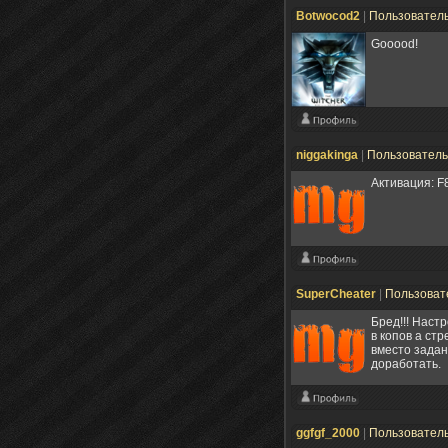
Botwocod2
|
Пользовател
Gooood!
niggakinga
|
Пользовател
Активация: F8
SuperCheater
|
Пользоват
Бред!!! Наст
в копов а стр
вместо задан
доработать.
ggfgf_2000
|
Пользовател