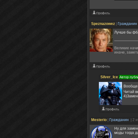
Speznazowez
|
Гражданин
Лучше бы фбр
Великие начи
иначе, замет
Silver_Ice
Автор публ
Вообще 
Читай в
4)Заме
Mesterio
|
Гражданин
| 2 
Ну для замен
моды тогда да