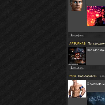
ARTURHAB
|
Пользовате
Под клас.кто 
zorin
|
Пользователь
| 4 и
О кулл кар,т