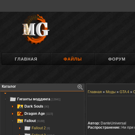
ГЛАВНАЯ
ФАЙЛЫ
ФОРУМ
Каталог
Главная
»
Моды
»
GTA 4
»
Гиганты моддинга
[13941]
Dark Souls
[90]
Dragon Age
[1115]
Fallout
[6188]
Автор:
DanteUniversal
Распространение:
Ни при 
Fallout 2
[6]