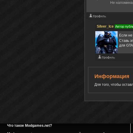
Не напоминай
Silver_Ice
Автор публ
Если не
Ставь э
для GTA
Информация
Для того, чтобы оста
Что такое Modgames.net?