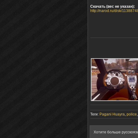
Скачать (вес не указан):
http://narod.ru/disk/113887
Теги:
Pagani Huayra
,
police
Хотите больше русскояз