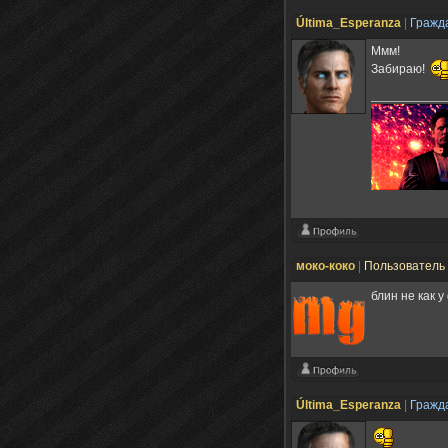
Última_Esperanza
|
Гражд
Ммм!
Забираю!
моко-коко
|
Пользователь
блин не как у
Última_Esperanza
|
Гражд