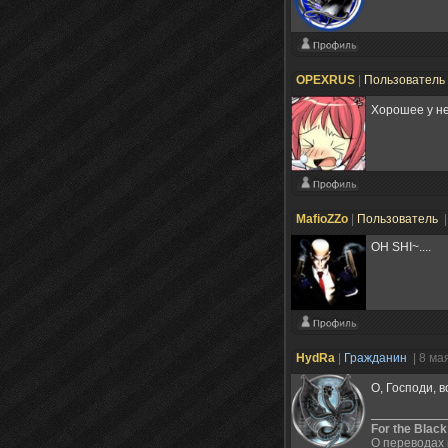
OPEXRUS
|
Пользователь
Хорошее у н
MafioZZo
|
Пользователь
|
OH SHI~....
HydRa
|
Гражданин
| 8 ма
О, Господи, в
For the Black
О переводах 