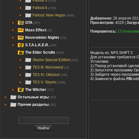
Fallout 3
[1034]
Fallout 4
[2264]
Fallout: New Vegas
[2884]
Добавлено:
28 апреля 201
GTA
Просмотров:
4029 |
Загруз
[267]
Mass Effect
[52]
Понравилось:
15
пользова
Neverwinter Nights
[232]
S.T.A.L.K.E.R.
[220]
The Elder Scrolls
Модель из: NFS SHIFT 2
[5600]
Для установки требуются O
Skyrim Special Edition
[631]
Установка:
1) Перед установкой сдела
TES III: Morrowind
[34]
2) Запустите программу Op
3) Зайдите через программу
TES IV: Oblivion
[549]
4) Замените файлы
FBI
.wtd
TES V: Skyrim
[4386]
The Witcher
[177]
Остальные игры
[357]
Прочие разделы
[167]