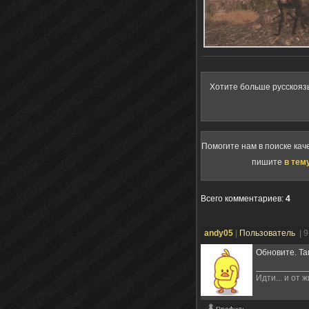
Хотите больше русскояз
Помогите нам в поиске кач
пишите
в тем
Всего комментариев
:
4
andy05
|
Пользователь
| 
Обновите. Та
Идти... и от 