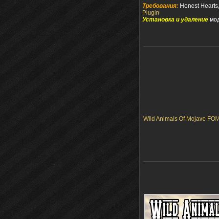
Требования:
Honest Hearts
Plugin
Установка и удаление
мод
Wild Animals Of Mojave FO