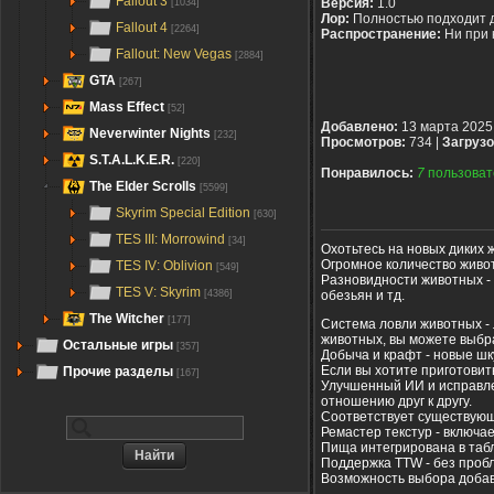
Fallout 3
Версия:
1.0
[1034]
Лор:
Полностью подходит 
Fallout 4
[2264]
Распространение:
Ни при 
Fallout: New Vegas
[2884]
GTA
[267]
Mass Effect
[52]
Добавлено:
13 марта 2025
Neverwinter Nights
[232]
Просмотров:
734 |
Загрузо
S.T.A.L.K.E.R.
[220]
Понравилось:
7
пользоват
The Elder Scrolls
[5599]
Skyrim Special Edition
[630]
TES III: Morrowind
[34]
Охотьтесь на новых диких
Огромное количество живот
TES IV: Oblivion
[549]
Разновидности животных - 4
TES V: Skyrim
обезьян и тд.
[4386]
The Witcher
[177]
Система ловли животных - 
животных, вы можете выбра
Остальные игры
[357]
Добыча и крафт - новые шк
Если вы хотите приготовит
Прочие разделы
[167]
Улучшенный ИИ и исправле
отношению друг к другу.
Соответствует существующи
Ремастер текстур - включае
Пища интегрирована в таб
Поддержка TTW - без пробле
Возможность выбора добав