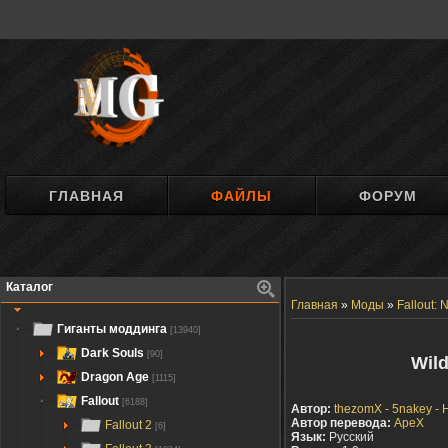
ГЛАВНАЯ
ФАЙЛЫ
ФОРУМ
Каталог
Главная
»
Моды
»
Fallout:
Гиганты моддинга
[13940]
Dark Souls
[90]
Wil
Dragon Age
[1115]
Fallout
[6188]
Автор:
thezomX - 5nakey - 
Автор перевода:
ApeX
Fallout 2
[6]
Язык:
Русский