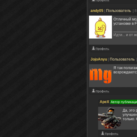
andy05
|
Пользователь
| 
Отличный мод
установке в 
Идти... и от 
JojoAnyu
|
Пользователь
Я так полага
возрождаются
ApeX
Автор публикац
Да, это
улучшен
только.