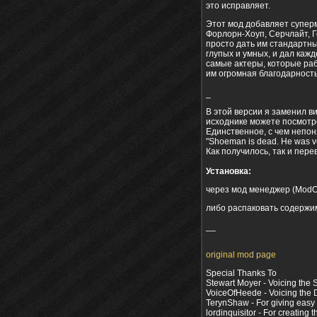
это исправляет.
Этот мод добавляет суперм
Форлорн-Хоуп, Серчлайт, Го
просто дать им стандартны
глупых и умных, и дал кажд
самые актеры, которые раб
им огромная благодарность
_
В этой версии я заменил в
исходнике можете посмотр
Единственное, с чем непон
"Shoeman is dead. He was v
Как получилось, так и пере
Установка:
через мод менеджер (ModOr
либо распаковать содержим
__
original mod page
Special Thanks To
Stewart Moyer - Voicing the 
VoiceOfHeede - Voicing the
TerynShaw - For giving easy
lordinquisitor - For creatin