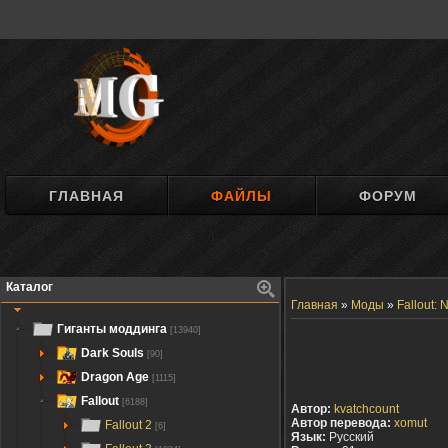
ГЛАВНАЯ
ФАЙЛЫ
ФОРУМ
Каталог
Главная
»
Моды
»
Fallout:
Гиганты моддинга
[13940]
Dark Souls
[90]
Dragon Age
[1115]
Fallout
[6188]
Автор:
kvatchcount
Автор перевода:
xomut
Fallout 2
[6]
Язык:
Русский