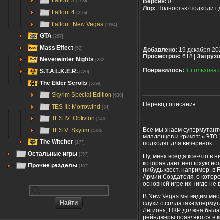
Fallout 3
Версия:
01
[1034]
Лор:
Полностью подходит 
Fallout 4
[2264]
Fallout: New Vegas
[2884]
GTA
[267]
Mass Effect
[52]
Добавлено:
19 декабря 20
Просмотров:
618 |
Загрузо
Neverwinter Nights
[232]
Понравилось:
1
пользоват
S.T.A.L.K.E.R.
[220]
The Elder Scrolls
[5599]
Skyrim Special Edition
[630]
Перевод описания
TES III: Morrowind
[34]
TES IV: Oblivion
[549]
Все мы знаем супермутант
TES V: Skyrim
[4386]
младенцев и кричат: «ЭТО
The Witcher
подходят для вечеринок.
[177]
Остальные игры
[357]
Ну, меня всегда кое-что в 
которая даёт неплохую ист
Прочие разделы
[167]
нибудь квест, например, в 
Армии Создателя, о которо
основной игре их нигде не 
В New Vegas мы видим мно
слухи о солдатах-супермута
Легиона, НКР должна была 
рейнджеры появляются в ко