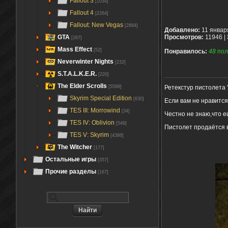
Fallout 3
[1034]
Fallout 4
[2264]
Fallout: New Vegas
[2884]
Добавлено:
11 январ
GTA
Просмотров:
11946 |
[267]
Mass Effect
[52]
Понравилось:
48
пол
Neverwinter Nights
[232]
S.T.A.L.K.E.R.
[220]
The Elder Scrolls
[5599]
Ретекстур пистолета 
Skyrim Special Edition
[630]
Если вам не нравится 
TES III: Morrowind
[34]
Честно не знаю,что е
TES IV: Oblivion
[549]
Пистолет продаётся 
TES V: Skyrim
[4386]
The Witcher
[177]
Остальные игры
[357]
Прочие разделы
[167]