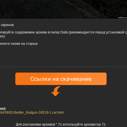
 скринов.
опируйте содержимое архива в папку Data (рекомендуется перед установкой 
es)
мените папки на старые.
ан):
186439001/better_thatgun-39519-1.rar.html
Для распаковки архивов *.7z используйте архиватор 7z.