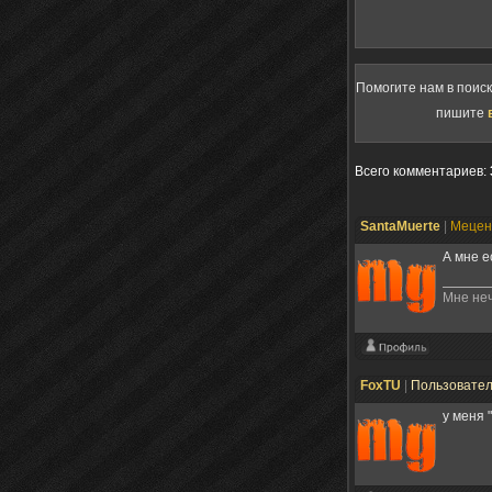
Помогите нам в поис
пишите
Всего комментариев
:
SantaMuerte
|
Меце
А мне е
Мне неч
FoxTU
|
Пользовате
у меня 