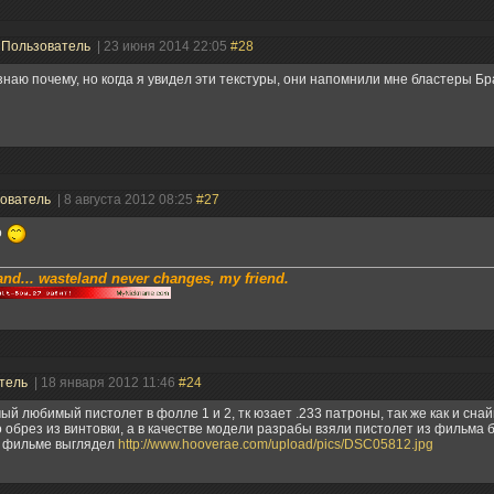
|
Пользователь
| 23 июня 2014 22:05
#28
наю почему, но когда я увидел эти текстуры, они напомнили мне бластеры Б
ователь
| 8 августа 2012 08:25
#27
о
nd... wasteland never changes, my friend.
тель
| 18 января 2012 11:46
#24
ый любимый пистолет в фолле 1 и 2, тк юзает .233 патроны, так же как и снай
о обрез из винтовки, а в качестве модели разрабы взяли пистолет из фильма 
в фильме выглядел
http://www.hooverae.com/upload/pics/DSC05812.jpg