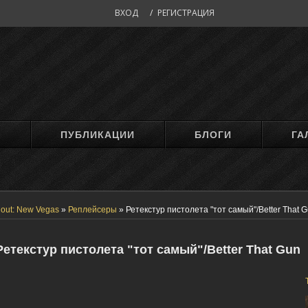
ВХОД
/
РЕГИСТРАЦИЯ
М
ПУБЛИКАЦИИ
БЛОГИ
ГА
lout: New Vegas
»
Реплейсеры
»
Ретекстур пистолета "тот самый"/Better That 
Ретекстур пистолета "тот самый"/Better That Gun