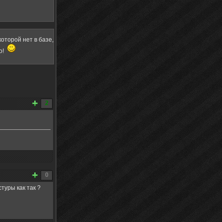
оторой нет в базе,
о!
2
0
туры как так ?