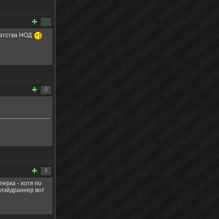
1
ратства НОД
.
0
0
перка - хотя по
блэйдраннер вот