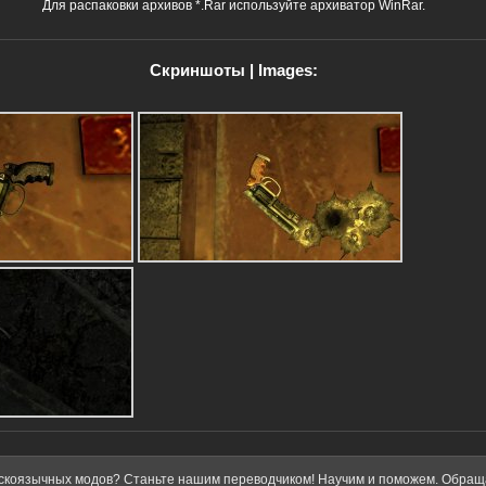
Для распаковки архивов *.Rar используйте архиватор WinRar.
Скриншоты | Images:
скоязычных модов? Станьте нашим переводчиком! Научим и поможем. Обра