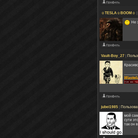
☺TESLA☺BOOM☺
Не з
Vault-Boy_27
|
Польз
Красив
Wastela
jubei1985
|
Пользова
мой сам
сути эт
так он 