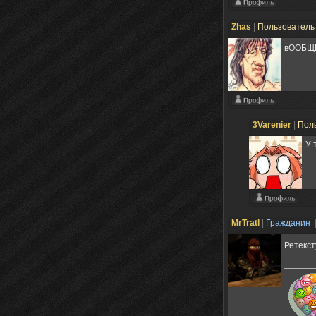
Zhas
|
Пользовател
вООБЩ
3Varenier
|
Пол
У 
MrTratl
|
Гражданин
Ретекс