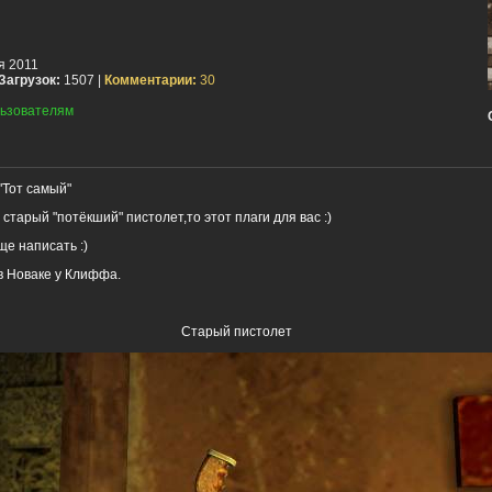
я 2011
Загрузок:
1507 |
Комментарии:
30
ьзователям
"Тот самый"
старый "потёкший" пистолет,то этот плаги для вас :)
ще написать :)
в Новаке у Клиффа.
Старый пистолет