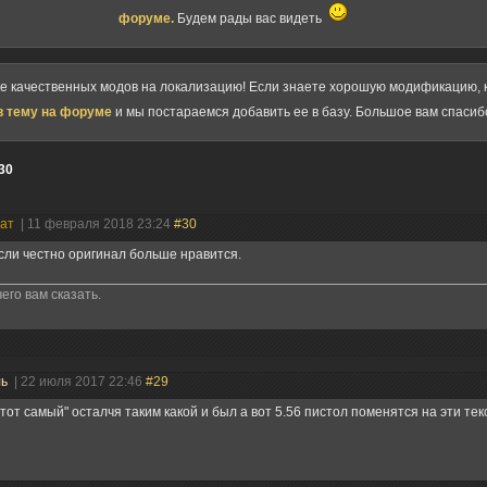
форуме.
Будем рады вас видеть
ке качественных модов на локализацию! Если знаете хорошую модификацию, к
в тему на форуме
и мы постараемся добавить ее в базу. Большое вам спасиб
30
нат
| 11 февраля 2018 23:24
#30
сли честно оригинал больше нравится.
его вам сказать.
ль
| 22 июля 2017 22:46
#29
"тот самый" осталчя таким какой и был а вот 5.56 пистол поменятся на эти текс