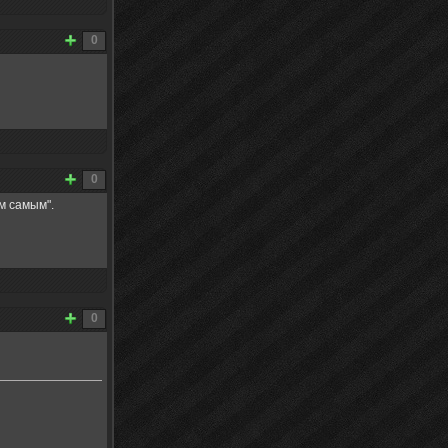
0
0
м самым".
0