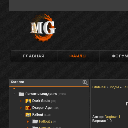
ГЛАВНАЯ
ФАЙЛЫ
ФОРУ
Каталог
Главная
»
Моды
»
Fal
Гиганты моддинга
[13940]
Dark Souls
[90]
Dragon Age
[1115]
Fallout
[6188]
Автор:
Dogtown1
Версия:
1.0
Fallout 2
[6]