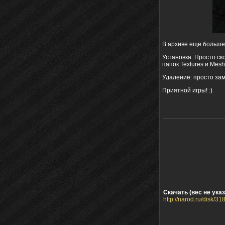
В архиве еще больше
Установка: Просто ск
папок Textures и Mesh
Удаление: просто за
Приятной игры! :)
Скачать (вес не указ
http://narod.ru/disk/3