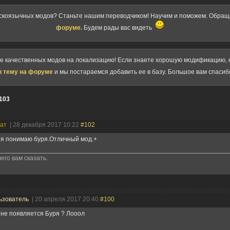
скоязычных модов? Станьте нашим переводчиком! Научим и поможем. Обра
форуме.
Будем рады вас видеть
ке качественных модов на локализацию! Если знаете хорошую модификацию, к
в тему на форуме
и мы постараемся добавить ее в базу. Большое вам спасиб
103
нат
| 28 декабря 2017 10:22
#102
 я понимаю буря.Отличный мод.+
его вам сказать.
ьзователь
| 20 апреля 2017 20:40
#100
не появляется Буря ? Лооол