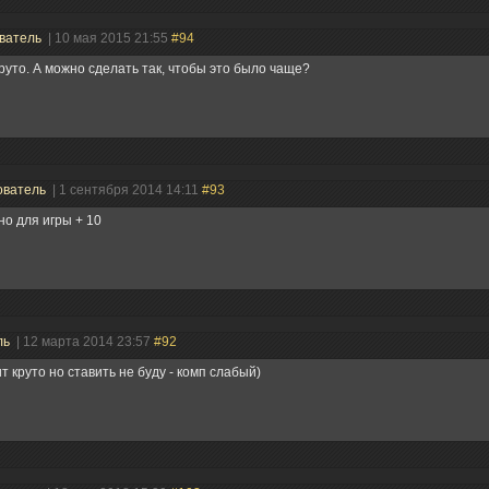
ватель
| 10 мая 2015 21:55
#94
руто. А можно сделать так, чтобы это было чаще?
ователь
| 1 сентября 2014 14:11
#93
о для игры + 10
ль
| 12 марта 2014 23:57
#92
т круто но ставить не буду - комп слабый)