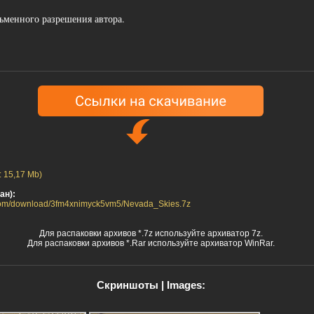
ьменного разрешения автора.
: 15,17 Mb)
ан):
.com/download/3fm4xnimyck5vm5/Nevada_Skies.7z
Для распаковки архивов *.7z используйте архиватор 7z.
Для распаковки архивов *.Rar используйте архиватор WinRar.
Скриншоты | Images: