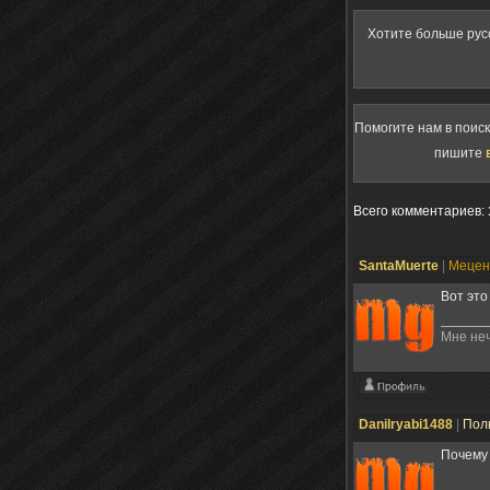
Хотите больше рус
Помогите нам в поис
пишите
Всего комментариев
:
SantaMuerte
|
Меце
Вот это
Мне неч
Danilryabi1488
|
Пол
Почему 