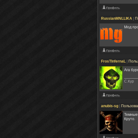
RussianMNLLIKA
|
П
Мод про
FrosTInfernaL
|
Поль
Ага бур
С.Кур
anubis-sg
|
Пользов
Темные 
Круто.