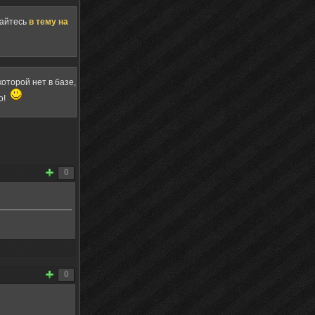
щайтесь
в тему на
оторой нет в базе,
о!
0
0