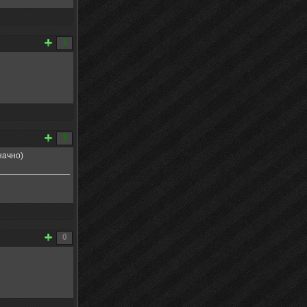
1
3
начно)
0