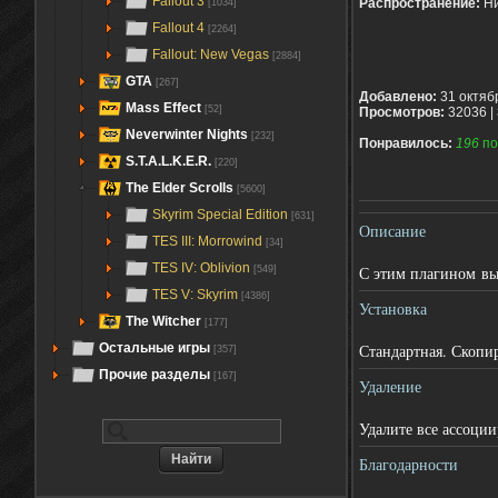
Fallout 3
Распространение:
Ни
[1034]
Fallout 4
[2264]
Fallout: New Vegas
[2884]
GTA
[267]
Добавлено:
31 октяб
Mass Effect
[52]
Просмотров:
32036 |
Neverwinter Nights
[232]
Понравилось:
196
по
S.T.A.L.K.E.R.
[220]
The Elder Scrolls
[5600]
Skyrim Special Edition
[631]
Описание
TES III: Morrowind
[34]
TES IV: Oblivion
С этим плагином вы
[549]
TES V: Skyrim
[4386]
Установка
The Witcher
[177]
Стандартная. Скопи
Остальные игры
[357]
Прочие разделы
[167]
Удаление
Удалите все ассоци
Благодарности