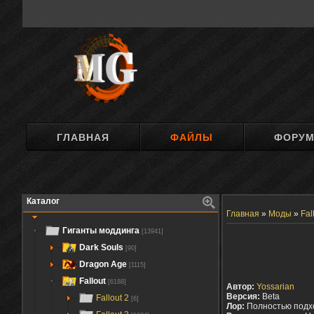
ГЛАВНАЯ
ФАЙЛЫ
ФОРУ
Каталог
Главная
»
Моды
»
Fal
Гиганты моддинга
[13941]
Dark Souls
[90]
Dragon Age
[1115]
Fallout
[6188]
Автор:
Yossarian
Версия:
Beta
Fallout 2
[6]
Лор:
Полностью подх