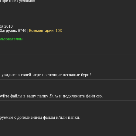
 при каких условиях
ря 2010
Загрузок:
6746 |
Комментарии:
103
льзователям
 увидите в своей игре настоящие песчаные бури!
руйте файлы в вашу папку
Data
и подключите файл esp.
ируемые с дополнением файлы и/или папки.