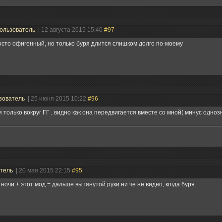
ользователь
| 12 августа 2015 15:40
#97
сто офигенный, но только буря длится слишком долго по-моему
зователь
| 25 июня 2015 10:22
#96
я только вокруг ГГ , видно как она передвигается вместе со мной( минус одноз
атель
| 20 мая 2015 22:15
#95
ночи + этот мод = дальше вытянутой руки ни че не видно, когда буря.