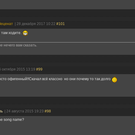
еценат
| 28 декабря 2017 10:22
#101
 там ходите.
е нечего вам сказать.
6 октября 2015 13:19
#99
сто офигенный!!Скачал всё классно но они почему то так долго
ль
| 24 августа 2015 19:23
#98
the song name?