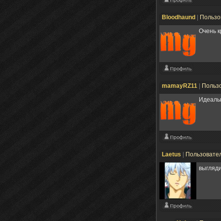
Bloodhaund
|
Пользо
Очень к
mamayRZ11
|
Польз
Идеальн
Laetus
|
Пользовате
выгляди