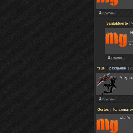
SantaMuerte
|
М
Не
Мн
tsus
|
Гражданин
| 2
Мод про
Gortes
|
Пользовате
what's 