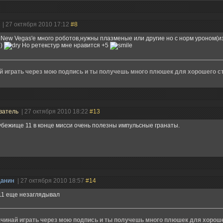
н
| 27 октября 2010 17:12
#8
 New Vegas'е много роботов,нужны плазменые или другие но с норм уроном(
о)
Но ретекстур мне нравится +5
й играть через мою подпись и ты получешь много плюшек для хорошего ст
ватель
| 27 октября 2010 18:22
#13
убежище 11 в конце мисси очень полезны импульсные гранаты.
данин
| 27 октября 2010 18:57
#14
11 еще незаглядывал
чинай играть через мою подпись и ты получешь много плюшек для хорошег