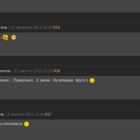
тель
| 12 февраля 2012 16:20
#19
о
ватель
| 21 августа 2011 13:23
#18
енно.....Прикольно....С умом....Ну вобщем...Круто )
ель
| 5 апреля 2011 12:34
#17
ры плоховаты