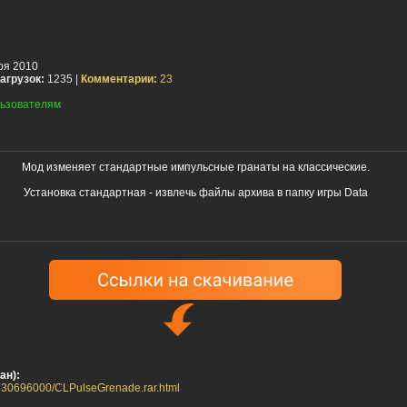
ря 2010
агрузок:
1235 |
Комментарии:
23
ьзователям
Мод изменяет стандартные импульсные гранаты на классические.
Установка стандартная - извлечь файлы архива в папку игры Data
ан):
26630696000/CLPulseGrenade.rar.html