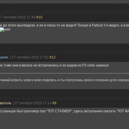
27 октября 2010 17:44
#10
и до этого выглядели, я их в глаза то не видел! Только в Fallout 3 и видел, а в 
данин
| 27 октября 2010 17:52
#12
е тоже они в вегасе не встречались я их кодом из F3 себе закинул
чинай играть через мою подпись и ты получешь много плюшек для хорошег
ватель
| 27 октября 2010 17:14
#9
) раньше был разговор про "ТОТ СТАЛКЕР", здесь актуальнее сказать "ТОТ Ф