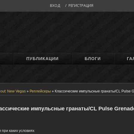
ВХОД
/
РЕГИСТРАЦИЯ
М
ПУБЛИКАЦИИ
БЛОГИ
ГА
lout: New Vegas
»
Реплейсеры
»
Классические импульсные гранаты/CL Pulse G
ассические импульсные гранаты/CL Pulse Grenade
 при каких условиях