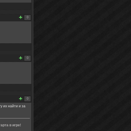
0
0
0
у их найти и за
арта в игре!