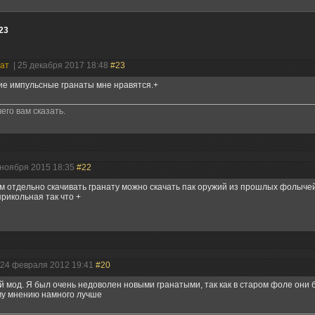
23
нат
| 25 декабря 2017 18:48
#23
ие импульсные гранаты мне нравятся.+
его вам сказать.
 ноября 2015 18:35
#22
м отдельно скачивать гранату можно скачать пак оружий из прошлых фолычей
рикольная так что +
 24 февраля 2012 19:41
#20
 мод. Я был очень недоволен новыми гранатыми, так как в старом фоле они
му мнению намного лучше