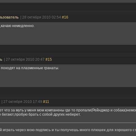
льзователь
| 28 октября 2010 02:54
#16
,качаю немедленно.
ль
| 27 октября 2010 20:47
#15
 походят на плазменные гранаты.
н
| 27 октября 2010 17:49
#11
ет что за муть у меня мом компанены где то пропали(Рейнджер и собака)немог
 бегают,пробую брать с собой других неберет.
й играть через мою подпись и ты получешь много плюшек для хорошего ст