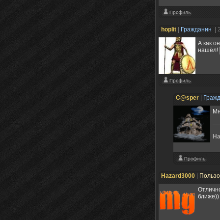
hoplit
|
Гражданин
| 
А как он
нашёл!
C@sper
|
Граж
Мн
На
Hazard3000
|
Пользо
Отлично
ближе))