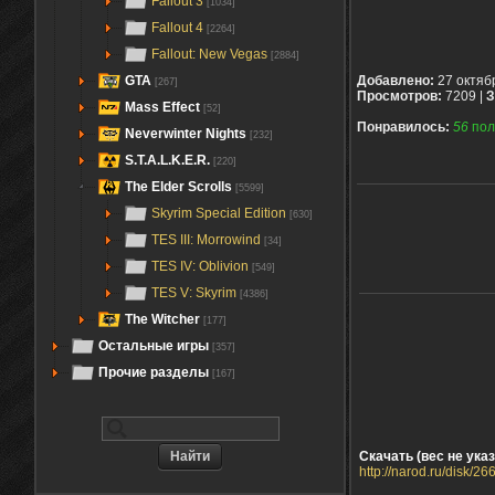
Fallout 3
[1034]
Fallout 4
[2264]
Fallout: New Vegas
[2884]
GTA
Добавлено:
27 октяб
[267]
Просмотров:
7209 |
З
Mass Effect
[52]
Понравилось:
56
пол
Neverwinter Nights
[232]
S.T.A.L.K.E.R.
[220]
The Elder Scrolls
[5599]
Skyrim Special Edition
[630]
TES III: Morrowind
[34]
TES IV: Oblivion
[549]
TES V: Skyrim
[4386]
The Witcher
[177]
Остальные игры
[357]
Прочие разделы
[167]
Скачать (вес не указ
http://narod.ru/disk/