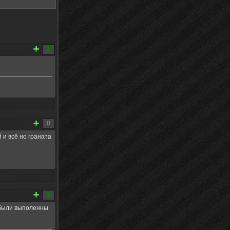
1
0
 и всё но граната
1
 были выполенны