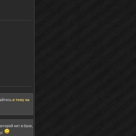
щайтесь
в тему на
оторой нет в базе,
о!