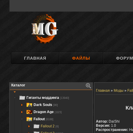
ГЛАВНАЯ
ФАЙЛЫ
ФОРУ
Каталог
Главная
»
Моды
»
Fal
Гиганты моддинга
[13940]
Dark Souls
[90]
Кл
Dragon Age
[1115]
Fallout
[6188]
Автор:
DaiShi
Версия:
1.0
Fallout 2
[6]
Распространение:
Ни