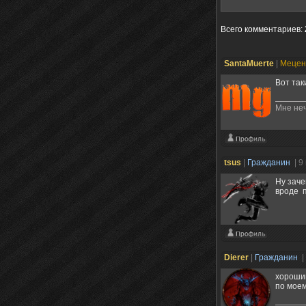
Всего комментариев
:
SantaMuerte
|
Меце
Вот так
Мне неч
tsus
|
Гражданин
| 9
Ну заче
вроде п
Dierer
|
Гражданин
|
хороший
по мое