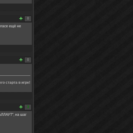
0
вегасе ещё не
0
о старта в игре!
3
АЛЛАУТ", на шаг