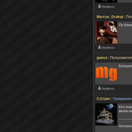
Marcus_Drukqz
|
По
Ох блин
gumzz
|
Пользовате
Больше
C@sper
|
Граждани
Кто зна
мною не
Начина