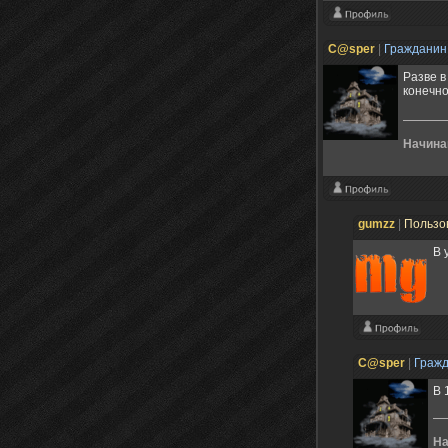
C@sper
|
Граждани
Разве в
конечн
Начина
gumzz
|
Пользо
В 
C@sper
|
Граж
В 
На