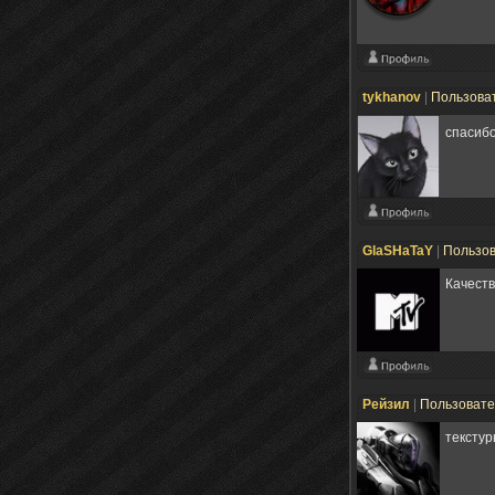
tykhanov
|
Пользова
спасиб
GlaSHaTaY
|
Пользо
Качеств
Рейзил
|
Пользоват
тексту