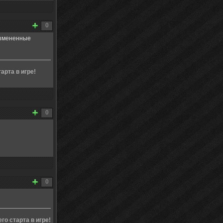
0
измененные
арта в игре!
0
0
о старта в игре!