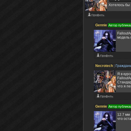
Хотелось бы 
Gennie
Автор публика
Fallout
модель 
Necrotech
|
Граждан
Я в кур
Fallout
Стандар
что я п
Gennie
Автор публика
12.7 мм 
что ост