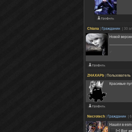
Chiana
|
Гражданин
| 30 а
Новой версии
✔
ZHAXAPb
|
Пользователь
Красивые пул
Necrotech
|
Гражданин
| 
Нашёл в esm-