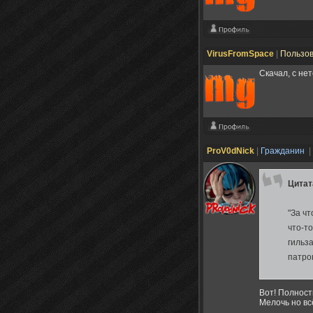
VirusFromSpace
|
Пользо
Скачал, с не
ProV0dNick
|
Гражданин
|
Цита
"За чт
что-то
гильз
патрон
Вот! Полност
Мелочь но вс