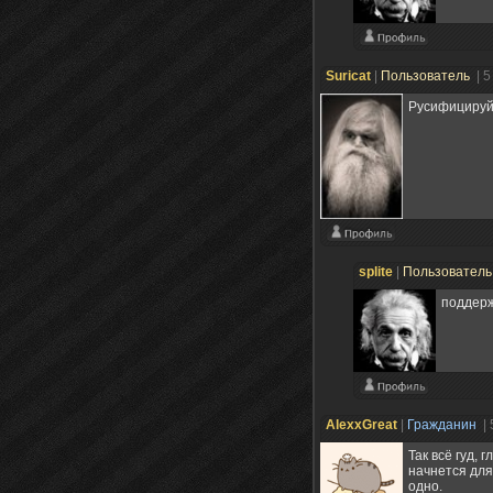
Suricat
|
Пользователь
| 
Русифицируйт
splite
|
Пользовател
поддерж
AlexxGreat
|
Гражданин
|
Так всё гуд,
начнется для
одно.