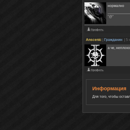
нормално
"@"
Anscenic
|
Гражданин
| 5
а че, неплохо
Информация
Для того, чтобы оста