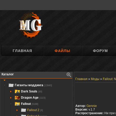
ГЛАВНАЯ
ФАЙЛЫ
ФОРУМ
Каталог
Главная
»
Моды
»
Fallout:
Гиганты моддинга
[13940]
Dark Souls
[90]
Dragon Age
[1115]
Fallout
[6188]
Автор:
Gennie
Версия:
v.1.7
Fallout 2
[6]
Распространение:
Ни при 