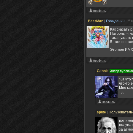
BeerMan
|
Гражданин
| 5 
Как сказать 
Патроны - гл
такая уж это
5 таки постав
Это мое ИМХО
Gennie
Автор публика
"За что
что-то 
Мне каж
т.д.
splite
|
Пользовател
вот име
полугол
за атмо