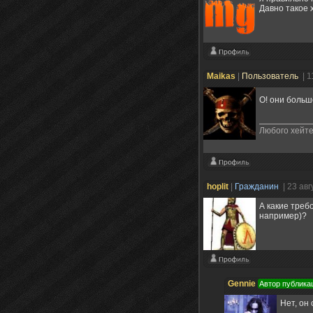
Давно такое 
Maikas
|
Пользователь
| 1
О! они больш
Любого хейте
hoplit
|
Гражданин
| 23 ав
А какие треб
например)?
Gennie
Автор публика
Нет, он