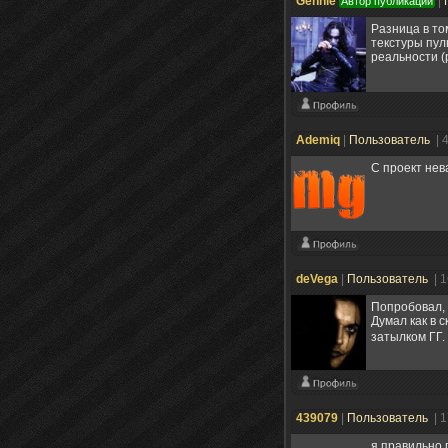
Gennie
|
Автор публикации
Разница в то
текстуры пул
реальности (р
Ademiq
|
Пользователь
| 
С проект нев
deVega
|
Пользователь
| 
Попробовал, т
Думал как в 
затылком ГГ.
439079
|
Пользователь
| 
я правильно 