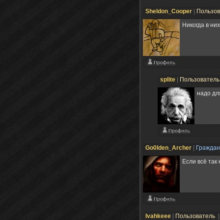
Sheldon_Cooper
|
Пользо
Никогда в ни
splite
|
Пользовател
надо дл
Go0lden_Archer
|
Гражда
Если всё так
Ivahkeee
|
Пользователь
|