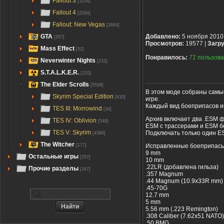
Fallout 3
[1034]
Fallout 4
[2264]
Fallout: New Vegas
[2884]
GTA
Добавлено:
5 ноября 2010
[267]
Просмотров:
19577 |
Загру
Mass Effect
[52]
Понравилось:
71
пользова
Neverwinter Nights
[232]
S.T.A.L.K.E.R.
[220]
The Elder Scrolls
[5599]
В этом моде собраны самые
Skyrim Special Edition
[630]
игре.
Каждый вид боеприпасов им
TES III: Morrowind
[34]
Архив включает два .ESM 
TES IV: Oblivion
[549]
ESM с трассерами и ESM без
TES V: Skyrim
Подключать только один E
[4386]
The Witcher
Исправленные боеприпасы 
[177]
9 mm
Остальные игры
[357]
10 mm
.22LR (добавлена гильза)
Прочие разделы
[167]
.357 Magnum
.44 Magnum (10.9x33R mm)
.45-70G
12.7 mm
5 mm
5.56 mm (.223 Remington)
.308 Caliber (7.62x51 NATO)
.50 BMG