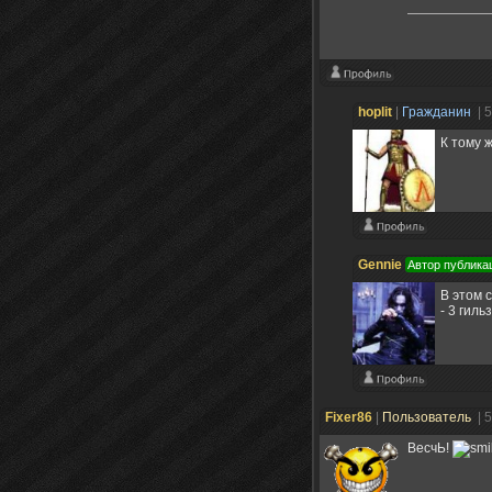
hoplit
|
Гражданин
| 
К тому 
Gennie
Автор публика
В этом 
- 3 гил
Fixer86
|
Пользователь
| 
ВесчЬ!