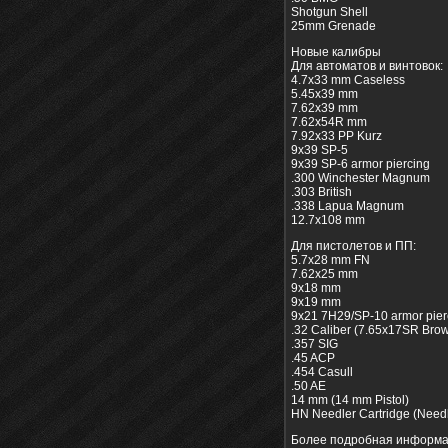
Shotgun Shell
25mm Grenade
Новые калибры
Для автоматов и винтовок:
4.7x33 mm Caseless
5.45x39 mm
7.62x39 mm
7.62x54R mm
7.92x33 PP Kurz
9x39 SP-5
9x39 SP-6 armor piercing
.300 Winchester Magnum
.303 British
.338 Lapua Magnum
12.7x108 mm
Для пистолетов и ПП:
5.7x28 mm FN
7.62x25 mm
9x18 mm
9x19 mm
9х21 7H29/SP-10 armor pier
.32 Caliber (7.65x17SR Bro
.357 SIG
.45 ACP
.454 Casull
.50 AE
14 mm (14 mm Pistol)
HN Needler Cartridge (Needle
Более подробная информац