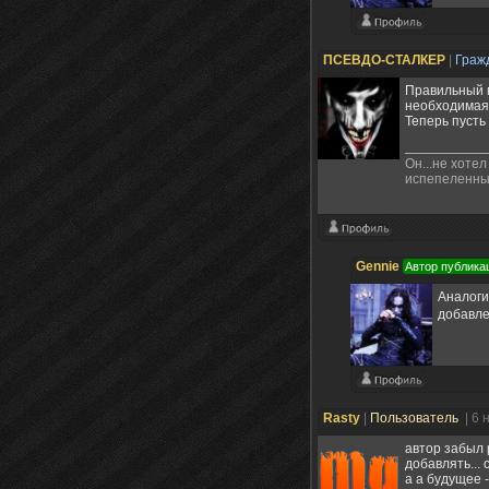
ПСЕВДО-СТАЛКЕР
|
Граж
Правильный м
необходимая
Теперь пусть
Он...не хотел
испепеленный
Gennie
Автор публика
Аналог
добавле
Rasty
|
Пользователь
| 6 
автор забыл 
добавлять... 
а а будущее 