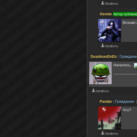
Gennie
Автор публика
Возьми 
DeadmanDnDz
|
Граждан
Началось...
Pandar
|
Гражданин
Что?