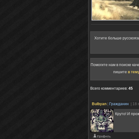
Хотите больше русскояз
Помогите нам в поиске кач
пишите
в тем
Всего комментариев
:
45
Bulbyan
|
Гражданин
| 18
Круто! И пр