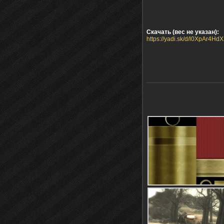
Скачать (вес не указан):
https://yadi.sk/d/l0XpAr4HdX