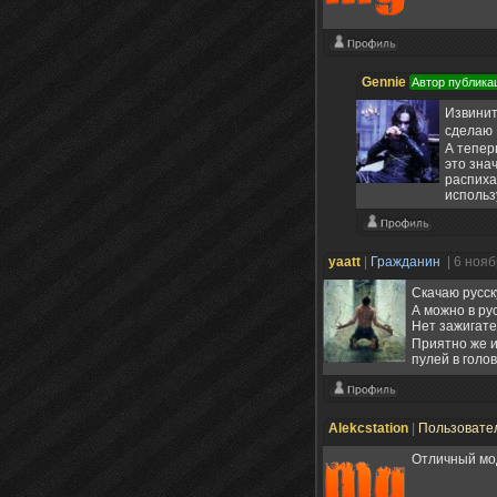
Gennie
Автор публика
Извинит
сделаю 
А теперь
это зна
распиха
использ
yaatt
|
Гражданин
| 6 ноя
Скачаю русск
А можно в ру
Нет зажигате
Приятно же и
пулей в голов
Alekcstation
|
Пользовате
Отличный мо