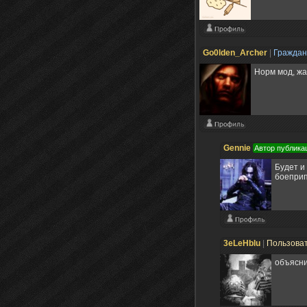
Go0lden_Archer
|
Гражда
Норм мод, жа
Gennie
Автор публика
Будет и
боеприп
3eLeHblu
|
Пользова
объясни