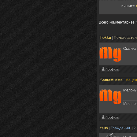
пишите
Всего комментариев
:
hokku
|
Пользовате
Ссылка 
SantaMuerte
|
Меце
Мелочь
Мне неч
tsus
|
Гражданин
| 2