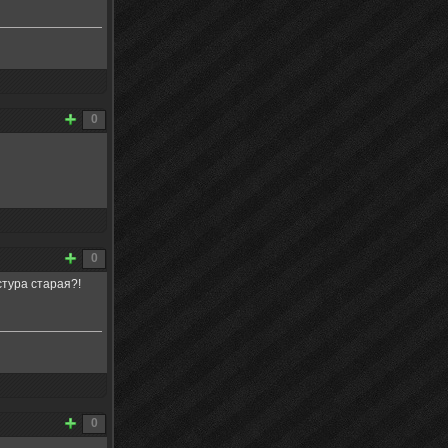
0
0
стура старая?!
0