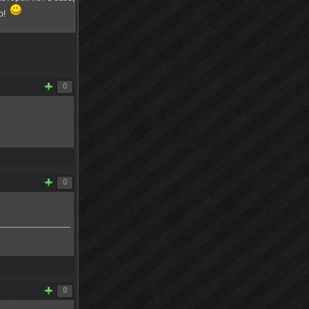
о!
0
0
0