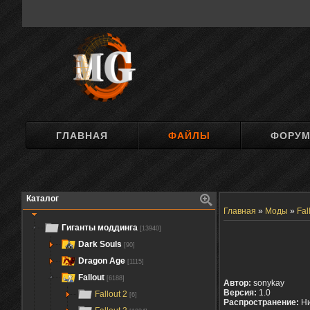
ГЛАВНАЯ
ФАЙЛЫ
ФОРУ
Каталог
Главная
»
Моды
»
Fal
Гиганты моддинга
[13940]
Dark Souls
[90]
Dragon Age
[1115]
Fallout
[6188]
Автор:
sonykay
Версия:
1.0
Fallout 2
[6]
Распространение:
Ни