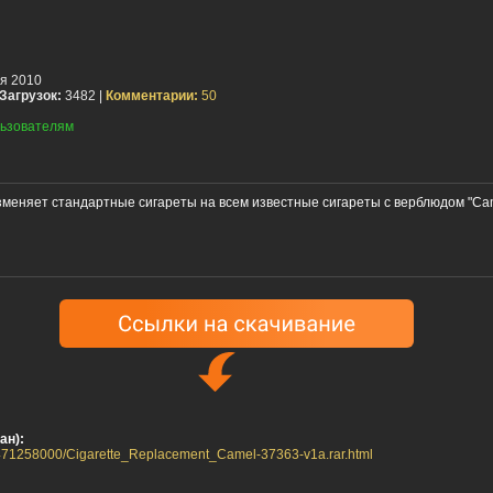
я 2010
Загрузок:
3482 |
Комментарии:
50
ьзователям
меняет стандартные сигареты на всем известные сигареты с верблюдом "Ca
ан):
27471258000/Cigarette_Replacement_Camel-37363-v1a.rar.html