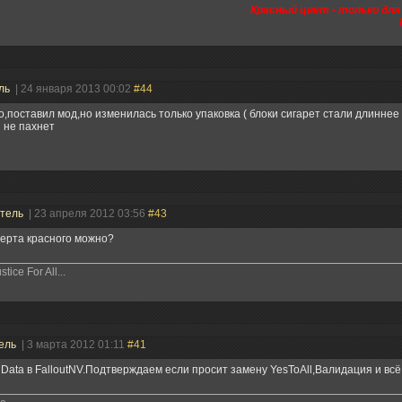
Красный цвет - только дл
ль
| 24 января 2013 00:02
#44
,поставил мод,но изменилась только упаковка ( блоки сигарет стали длиннее 
 не пахнет
атель
| 23 апреля 2012 03:56
#43
ерта красного можно?
stice For All...
ель
| 3 марта 2012 01:11
#41
Data в FalloutNV.Подтверждаем если просит замену YesToAll,Валидация и всё 