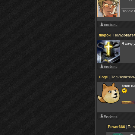
Люблю п
пифон
|
Пользовате
Я хочу у
Doge
|
Пользовател
Блин на
Power666
|
Пол