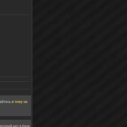
щайтесь
в тему на
оторой нет в базе,