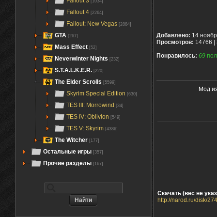
Fallout 3
[1034]
Fallout 4
[2264]
Fallout: New Vegas
[2884]
GTA
Добавлено:
14 ноябр
[267]
Просмотров:
14766 |
Mass Effect
[52]
Понравилось:
69
пол
Neverwinter Nights
[232]
S.T.A.L.K.E.R.
[220]
The Elder Scrolls
[5599]
Мод из
Skyrim Special Edition
[630]
TES III: Morrowind
[34]
TES IV: Oblivion
[549]
TES V: Skyrim
[4386]
The Witcher
[177]
Остальные игры
[357]
Прочие разделы
[167]
Скачать (вес не указ
http://narod.ru/disk/