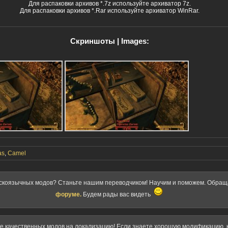
Для распаковки архивов *.7z используйте архиватор 7z.
Для распаковки архивов *.Rar используйте архиватор WinRar.
Скриншоты | Images:
as
,
Camel
скоязычных модов? Станьте нашим переводчиком! Научим и поможем. Обра
форуме.
Будем рады вас видеть
ке качественных модов на локализацию! Если знаете хорошую модификацию, к