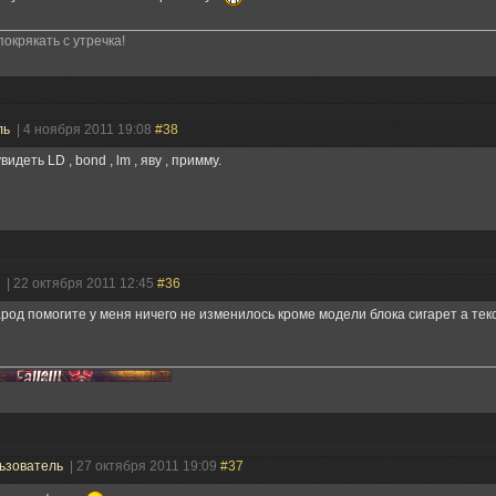
окрякать с утречка!
ль
| 4 ноября 2011 19:08
#38
видеть LD , bond , lm , яву , примму.
ь
| 22 октября 2011 12:45
#36
род помогите у меня ничего не изменилось кроме модели блока сигарет а тек
ьзователь
| 27 октября 2011 19:09
#37