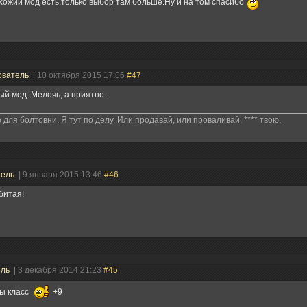
хожий мод есть,только выбор там больше.Ну и на том спасибо
ователь
| 10 октября 2015 17:06
#47
й мод. Мелочь, а приятно.
е для болтовни. Я тут по делу. Или продавай, или проваливай, **** твою.
тель
| 9 января 2015 13:46
#46
битая!
ель
| 3 декабря 2014 21:23
#45
ты класс
+9