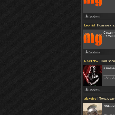
Leoniid
|
Пользовате
Странно
Camel и
RAGE952
|
Пользов
а мальб
...And Ju
alexeive
|
Пользоват
Кидаем 