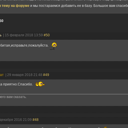
в тему на форуме
и мы постараемся добавить ее в базу. Большое вам спасиб
50
ль
| 15 февраля 2018 13:59
#50
битая,исправьте,пожалуйста.
нат
| 29 января 2018 21:48
#49
,а приятно.Спасибо.
его вам сказать.
 декабря 2016 21:09
#48