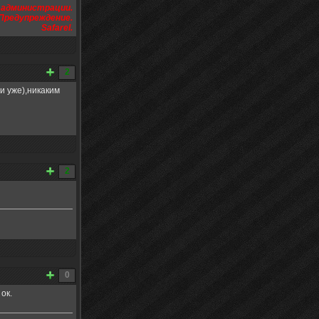
я администрации.
Предупреждение.
Safarel.
2
и уже),никаким
2
0
ок.