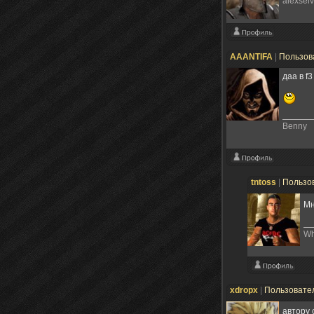
alexsei
AAANTIFA
|
Пользов
даа в f
Benny
tntoss
|
Пользо
Мн
Wh
xdropx
|
Пользовате
автору 