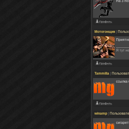
На 3 по
Мотогонщик
|
Польз
Приятны
Я тут н
Tammilla
|
Пользова
ссылка 
winamp
|
Пользоват
сигаре