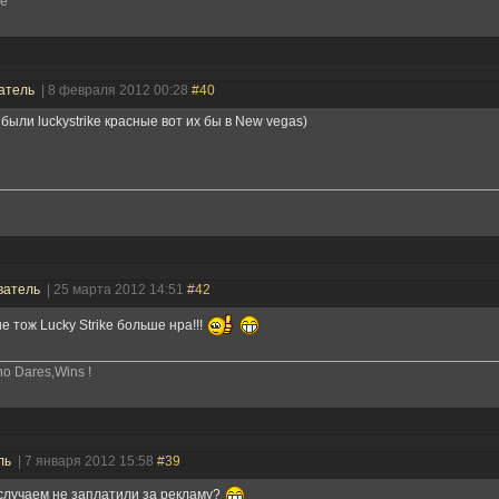
ve
атель
| 8 февраля 2012 00:28
#40
3 были luckystrike красные вот их бы в New vegas)
ватель
| 25 марта 2012 14:51
#42
е тож Lucky Strike больше нра!!!
o Dares,Wins !
ль
| 7 января 2012 15:58
#39
случаем не заплатили за рекламу?