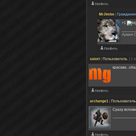
MrJimbo
|
Граждани
+1
Армия О
satori
|
Пользователь
| 1 
красава...об
archange1
|
Пользовател
Сразу вспо