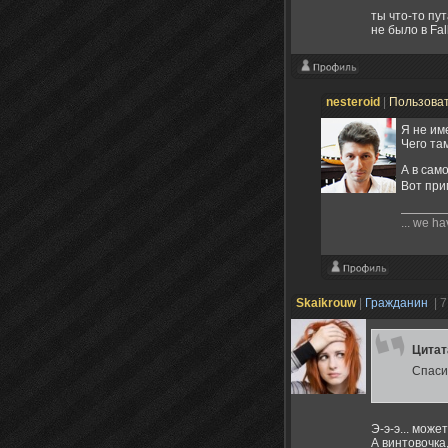
ты что-то пу
не было в Fal
nesteroid
|
Пользова
Я не им
Чего та
А в сам
Вот при
... we ha
Skaikrouw
|
Гражданин
| 
Цита
Спаси
Э-э-э... може
А винтовочка