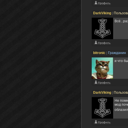
DarkViking
|
Пользов
Всё...ра
bitronic
|
Гражданин
и что б
DarkViking
|
Пользов
Не помн
мод поч
облазил