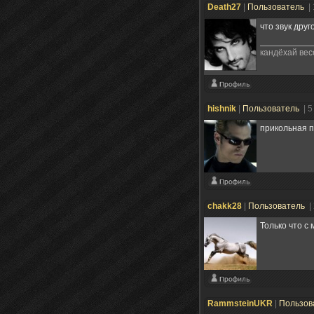
Death27
|
Пользователь
|
что звук друг
кандёхай весе
hishnik
|
Пользователь
| 
прикольная п
chakk28
|
Пользователь
|
Только что с
RammsteinUKR
|
Пользов