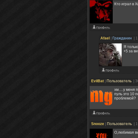
Кто играл в 
Afael
|
Гражданин
| 
Я тольк
+5 за ви
EvilBat
|
Пользователь
| 
хм.....у мен
пуль это 10 п
проблемой?
Snooze
|
Пользователь
| 
О,любимая ви