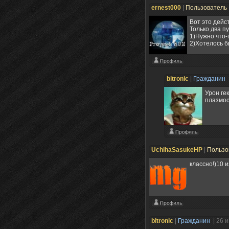
ernest000
|
Пользователь
Вот это дейс
Только два пу
1)Нужно что-
2)Хотелось б
bitronic
|
Гражданин
Урон ге
плазмос
UchihaSasukeHP
|
Пользо
классно!)10 и
bitronic
|
Гражданин
| 26 