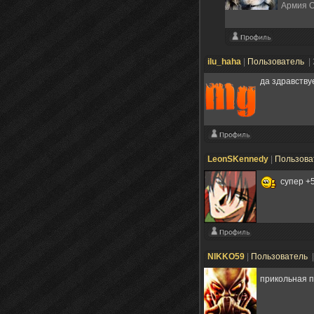
Армия О
ilu_haha
|
Пользователь
|
да здравству
LeonSKennedy
|
Пользова
супер +
NIKKO59
|
Пользователь
прикольная 