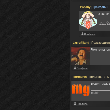
Pohany
|
Гражданин
а как же 
Ḥ̜̙̯͇A̼̮͎͚̯͉͜I̪͜͝L͍̪̻͈͞ ̡̞͕͕̻̞ͅS̛̰͇ͅA̺̯͖͔
Larry@land
|
Пользовате
Чем то напом
igormuhin
|
Пользователь
видел такую 
muhin