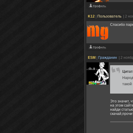
K12
|
Пользователь
| 2 н
Спасибо парн
ESM
|
Гражданин
| 2 нояб
Цита
Народ
такой
Это значит, 
на этом сайт
найди стать
скачай,прочи