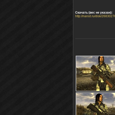
Скачать (вес не указан):
http://narod.ru/disk/268302