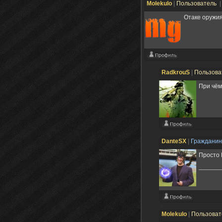
Molekulo
|
Пользователь
|
Отаке оружия
RadkrouS
|
Пользова
При чём
DanteSX
|
Граждани
Просто 
Molekulo
|
Пользова