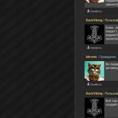
глушител
смените
DarkViking
|
Пользов
Блин...
пишет с
коррект
происхо
bitronic
|
Гражданин
Во перв
активны
DarkViking
|
Пользов
Всё так
создаёт