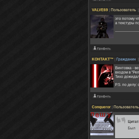
VALVE69
|
Пользователь
|
это потому ч
а текстуры п
KOHTAKT™
|
Гражданин
|
Винтовка - в
входом в "Реп
Тихо дожидала
P.S. по делу:
Conqueror
|
Пользовател
Цита
Был