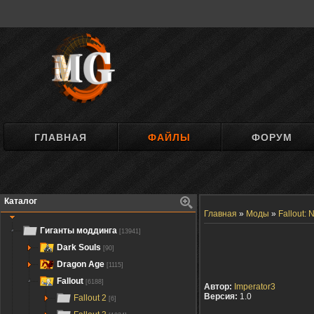
ГЛАВНАЯ
ФАЙЛЫ
ФОРУМ
Каталог
Главная
»
Моды
»
Fallout:
Гиганты моддинга
[13941]
Dark Souls
[90]
Dragon Age
[1115]
Fallout
[6188]
Автор:
Imperator3
Версия:
1.0
Fallout 2
[6]