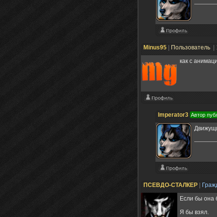
Minus95
|
Пользователь
|
как с анимац
Imperator3
Автор пуб
Движущи
ПСЕВДО-СТАЛКЕР
|
Граж
Если бы она 
Я бы взял.