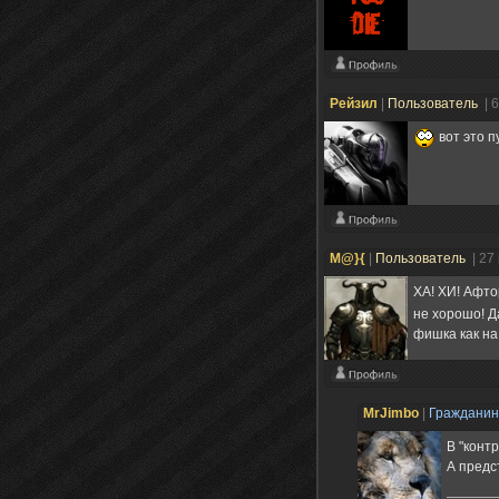
Рейзил
|
Пользователь
| 
вот это 
M@}{
|
Пользователь
| 27
ХА! ХИ! Афто
не хорошо! Д
фишка как на
MrJimbo
|
Граждани
В "контр
А предс