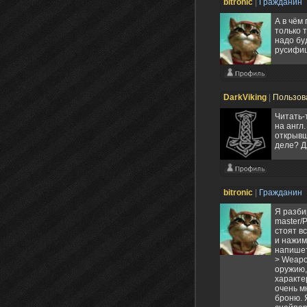
bitronic
|
Гражданин
А в чём
только 
надо буд
русифи
DarkViking
|
Пользов
Читать-т
на англ.
открывш
деле? Д
bitronic
|
Гражданин
Я разби
master/
стоят в
и нажим
напишет
> Weapo
оружию,
характе
очень м
броню. 