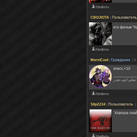
CBOJIOTA
|
Пользовател
кто фильм "Х
MorviCool
|
Гражданин
| 9
класс,+10
قدر
Slip2234
|
Пользователь
|
Хороша снай