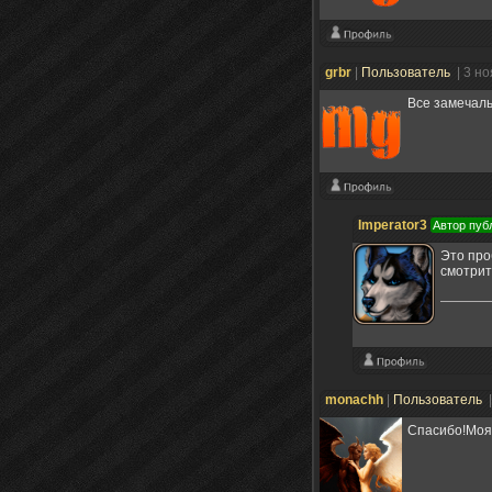
grbr
|
Пользователь
| 3 н
Все замечаль
Imperator3
Автор пуб
Это про
смотрит
monachh
|
Пользователь
Спасибо!Моя