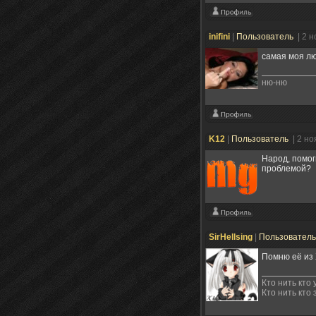
inifini
|
Пользователь
| 2 
самая моя л
ню-ню
K12
|
Пользователь
| 2 н
Народ, помог
проблемой?
SirHellsing
|
Пользовател
Помню её из 
Кто нить кто
Кто нить кто