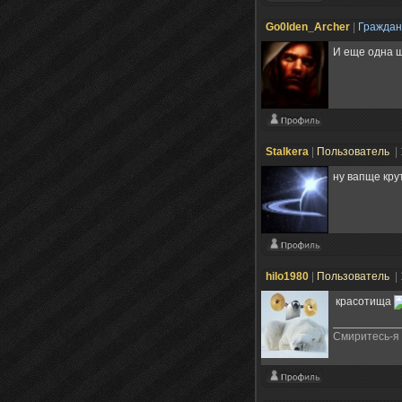
Go0lden_Archer
|
Гражда
И еще одна ш
Stalkera
|
Пользователь
|
ну вапще крутя
hilo1980
|
Пользователь
|
красотища
Смиритесь-я 