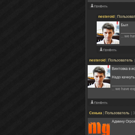
nesteroid
|
Пользова
Был
... we ha
nesteroid
|
Пользователь
Винтовка в и
Надо качнуть,
... we have exp
Сенька
|
Пользователь
| 
Админу Огром