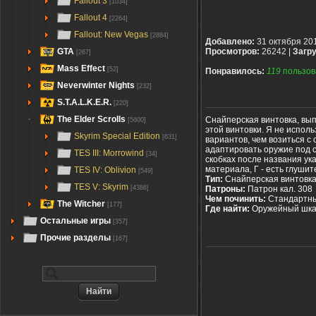
Fallout 3
[1034]
Fallout 4
[2264]
Fallout: New Vegas
[2884]
Добавлено:
31 октября 20
GTA
Просмотров:
26242 |
Загру
[267]
Mass Effect
[52]
Понравилось:
119
пользов
Neverwinter Nights
[232]
S.T.A.L.K.E.R.
[220]
The Elder Scrolls
Снайперская винтовка, вып
[5600]
этой винтовки.
Я не исполь
Skyrim Special Edition
[631]
вариантов, чем возиться с 
адаптировать оружие под с
TES III: Morrowind
[34]
скобках после названия ука
материала, Г - есть глушит
TES IV: Oblivion
[549]
Тип:
Снайперская винтовк
TES V: Skyrim
Патроны:
Патрон кал. 308
[4386]
Чем починить:
Стандартны
The Witcher
[177]
Где найти:
Оружейный шкаф
Остальные игры
[357]
Прочие разделы
[167]