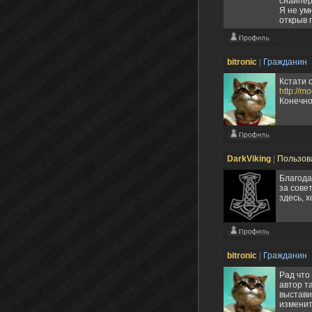
снайпер
Я не ум
открыв г
bitronic
|
Гражданин
Кстати 
http://m
Конечно
DarkViking
|
Пользов
Благода
за сове
здесь, 
bitronic
|
Гражданин
Рад что 
автор та
выстави
измените