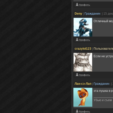
Deny
|
Гражданин
| 15 де
Отличный мод
crazylol123
|
Пользовател
Если не устр
Лан-сэ-Лап
|
Гражданин
|
эта пушка в 
Убью и съем