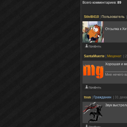
Всего комментариев
:
89
Stivi8410
|
Пользователь
Отсылка к Х
SantaMuerte
|
Меценат
| 
Хорошая и мо
Мне нечего в
tsus
|
Гражданин
| 31 дек
Звук выстрел