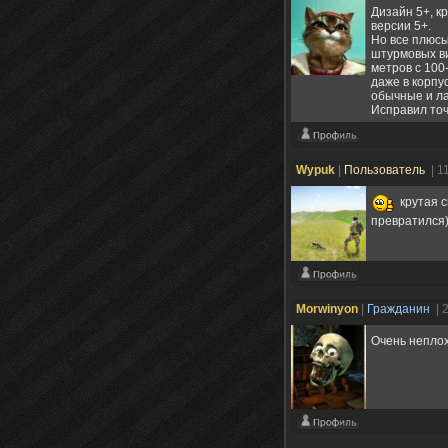
Дизайн 5+, к
версии 5+.
Но все плюсы
штурмовых ви
метров с 100
даже в корпу
обычные и ла
Исправил точ
Wypuk
|
Пользователь
| 1
крутая с
превратился)
Morwinyon
|
Гражданин
| 
Очень неплох