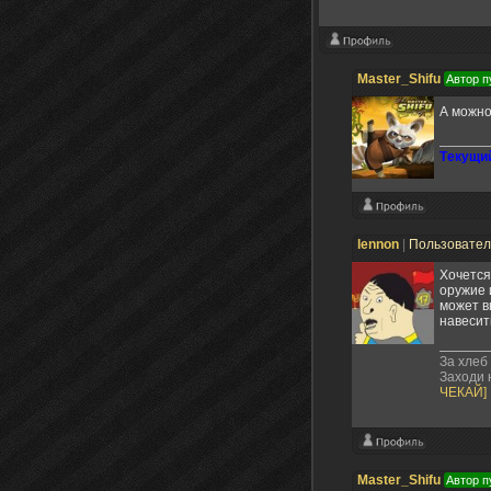
Master_Shifu
Автор п
А можно
Tекущий
lennon
|
Пользовате
Хочется
оружие 
может в
навесит
За хлеб
Заходи н
ЧЕКАЙ]
Master_Shifu
Автор п