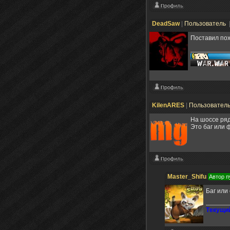
DeadSaw
|
Пользователь
Поставил пох
KilenARES
|
Пользовател
На шоссе ряд
Это баг или 
Master_Shifu
Автор п
Баг или
Tекущий