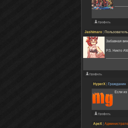
Jashimaro
|
Пользовател
Забавная вин
P.S. Никто A
HyperX
|
Гражданин
Если из
ApeX
|
Администрат