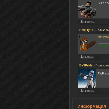
GO в пл
DmiTTy33
|
Пользова
http://
[ВАС Н
BeSPridel
|
Пользова
AWP ест
Информация