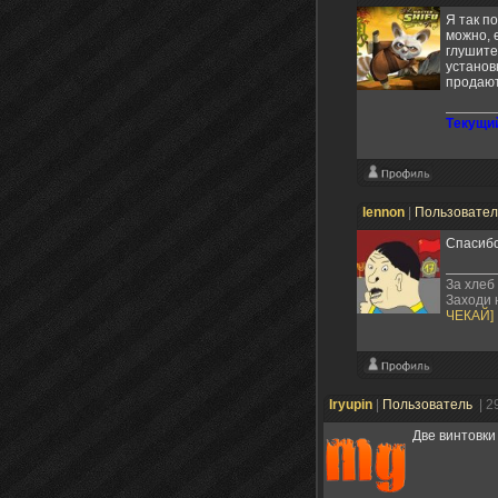
Я так п
можно, 
глушите
установ
продают
Tекущий
lennon
|
Пользовате
Спасибо
За хлеб
Заходи н
ЧЕКАЙ]
Iryupin
|
Пользователь
| 2
Две винтовки