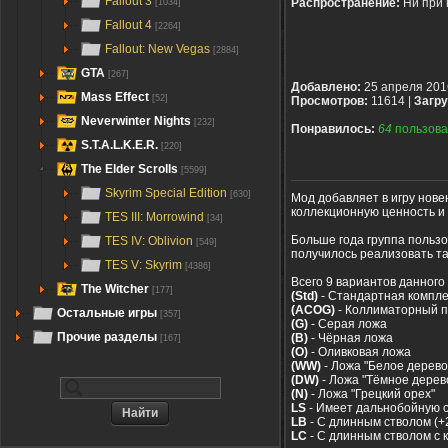
Fallout 3
Распространение:
Ни при 
[1034]
Fallout 4
[2264]
Fallout: New Vegas
[2884]
GTA
[267]
Добавлено:
25 апреля 201
Mass Effect
[52]
Просмотров:
11614 |
Загру
Neverwinter Nights
[232]
Понравилось:
64
пользова
S.T.A.L.K.E.R.
[220]
The Elder Scrolls
[5599]
Skyrim Special Edition
[630]
Мод добавляет в игру нове
коллекционную ценность и
TES III: Morrowind
[34]
Больше года группа пользо
TES IV: Oblivion
[549]
получилось реализовать та
TES V: Skyrim
[4386]
Всего 9 вариантов данног
The Witcher
[177]
(Std)
- Стандартная компл
(ACOG)
- Коллиматорный 
Остальные игры
[357]
(G)
- Серая ложа
Прочие разделы
(B)
- Чёрная ложа
[167]
(O)
- Оливковая ложа
(WW)
- Ложа "Белое дерево
(DW)
- Ложа "Тёмное дерев
(N)
- Ложа "Грецкий орех"
LS
- Имеет дальнобойную о
LB
- С длинным стволом (+2
LC
- С длинным стволом с к