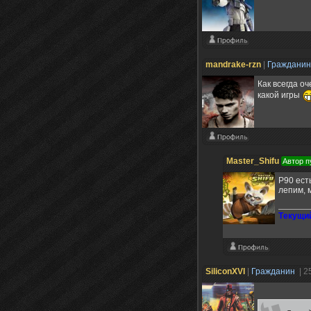
mandrake-rzn
|
Граждани
Как всегда о
какой игры
Master_Shifu
Автор п
P90 ест
лепим, 
Tекущий
SiliconXVI
|
Гражданин
| 2