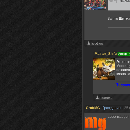
Лысый
За что Щитма
Master_Shifu
Автор п
Это пот
Многие 
поколен
клона ка
Tекущий
CroftMG
|
Гражданин
| 25
Lebensauger 