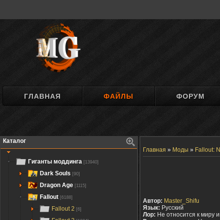
ГЛАВНАЯ
ФАЙЛЫ
ФОРУМ
Каталог
Главная
»
Моды
»
Fallout:
Гиганты моддинга
[13940]
Dark Souls
[90]
Dragon Age
[1115]
Fallout
[6188]
Автор:
Master_Shifu
Язык:
Русский
Fallout 2
[6]
Лор:
Не относится к миру 