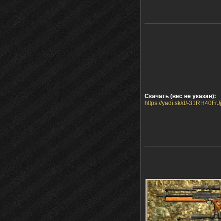
Скачать (вес не указан):
https://yadi.sk/d/-31RH40FrJ