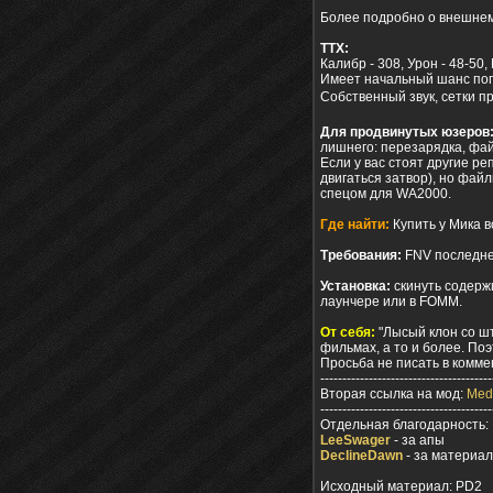
Более подробно о внешнем 
ТТХ:
Калибр - 308, Урон - 48-50,
Имеет начальный шанс попа
Собственный звук, сетки п
Для продвинутых юзеров
лишнего: перезарядка, фай
Если у вас стоят другие р
двигаться затвор), но фай
спецом для WA2000.
Где найти:
Купить у Мика в
Требования:
FNV последне
Установка:
скинуть содержи
лаунчере или в FOMM.
От себя:
"Лысый клон со шт
фильмах, а то и более. Поэ
Просьба не писать в коммен
---------------------------------------
Вторая ссылка на мод:
Med
---------------------------------------
Отдельная благодарность:
LeeSwager
- за апы
DeclineDawn
- за материа
Исходный материал: PD2