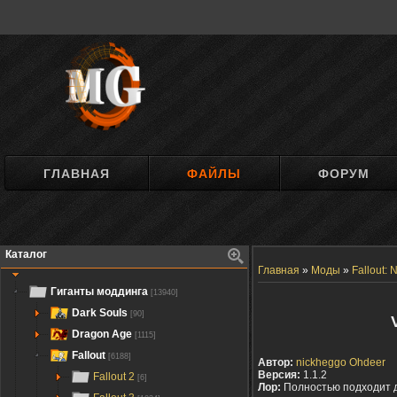
ГЛАВНАЯ
ФАЙЛЫ
ФОРУМ
Каталог
Главная
»
Моды
»
Fallout:
Гиганты моддинга
[13940]
Dark Souls
[90]
Dragon Age
[1115]
Fallout
[6188]
Автор:
nickheggo Ohdeer
Версия:
1.1.2
Fallout 2
[6]
Лор:
Полностью подходит 