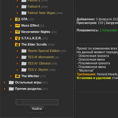
Fallout 3
[1034]
Fallout 4
[2264]
Fallout: New Vegas
[2884]
GTA
Добавлено:
3 февраля 20
[267]
Просмотров:
159 |
Загрузо
Mass Effect
[52]
Понравилось:
1
пользоват
Neverwinter Nights
[232]
S.T.A.L.K.E.R.
[220]
The Elder Scrolls
[5599]
Проект по изменению всех 
Skyrim Special Edition
[630]
На данный момент переде
- Осколочная граната
TES III: Morrowind
[34]
- Осколочная мина
- Плазменная граната
TES IV: Oblivion
[549]
- Плазменная мина
TES V: Skyrim
- "Молотов"
[4386]
Требования:
Honest Hearts
The Witcher
[177]
Установка и удаление
ста
Остальные игры
[357]
Прочие разделы
[167]