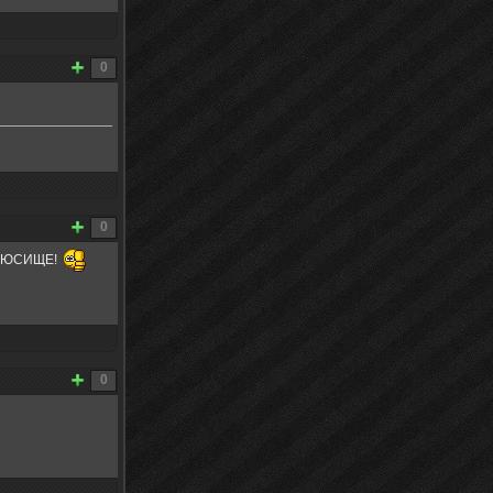
0
0
 ПЛЮСИЩЕ!
0