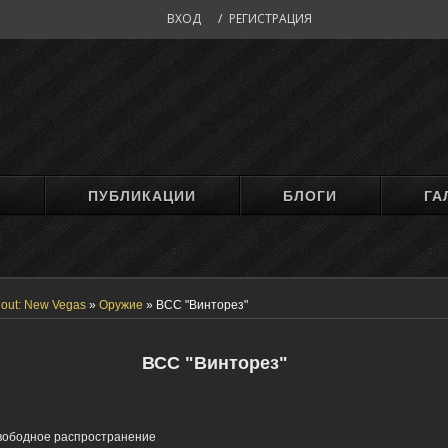
ВХОД
/
РЕГИСТРАЦИЯ
М
ПУБЛИКАЦИИ
БЛОГИ
ГА
lout: New Vegas
»
Оружие
»
ВСС "Винторез"
ВСС "Винторез"
вободное распространение