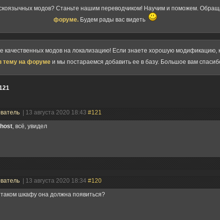
скоязычных модов? Станьте нашим переводчиком! Научим и поможем. Обра
форуме.
Будем рады вас видеть
ке качественных модов на локализацию! Если знаете хорошую модификацию, к
в тему на форуме
и мы постараемся добавить ее в базу. Большое вам спасиб
121
ователь
| 13 августа 2020 18:43
#121
host
, всё, увидел
ователь
| 13 августа 2020 18:34
#120
 таком шкафу она должна появиться?