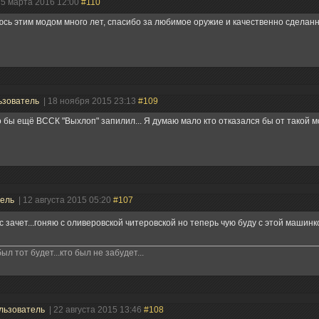
 5 марта 2016 12:00
#110
сь этим модом много лет, спасибо за любимое оружие и качественно сделанн
ьзователь
| 18 ноября 2015 23:13
#109
то бы ещё ВССК "Выхлоп" запилил... Я думаю мало кто отказался бы от такой 
тель
| 12 августа 2015 05:20
#107
 зачет...гоняю с оливеровской читеровской но теперь чую буду с этой машинк
ыл тот будет...кто был не забудет...
льзователь
| 22 августа 2015 13:46
#108