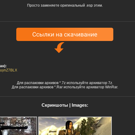
Просто заменяете оригинальный .esp этим.
ан):
INuynZ7BLX
Для распаковки архивов *.7z используйте архиватор 7z.
Для распаковки архивов *.Rar используйте архиватор WinRar.
Скриншоты | Images: