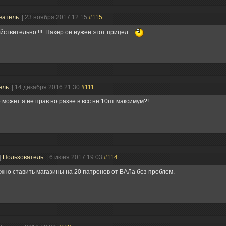
ватель
| 23 ноября 2017 12:15
#115
йствительно !!! Нахер он нужен этот прицел...
ель
| 14 декабря 2016 21:30
#111
 может я не прав но разве в всс не 10пт максимум?!
|
Пользователь
| 6 июня 2017 19:03
#114
жно ставить магазины на 20 патронов от ВАЛа без проблем.