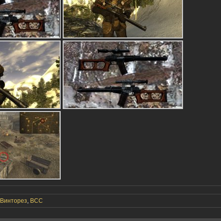
Винторез
,
ВСС