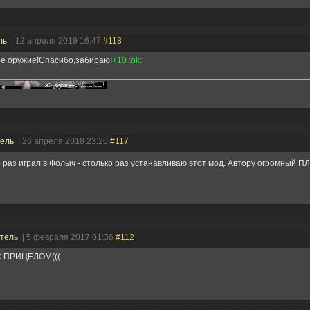
ль
| 12 апреля 2019 16:47
#118
ё оружие!Спасибо,забираю!
+10 :ok:
тель
| 26 апреля 2018 23:20
#117
 раз играл в Фолыч - столько раз устанавливаю этот мод. Автору огромный
атель
| 5 февраля 2017 01:36
#112
 ПРИЦЕЛОМ(((