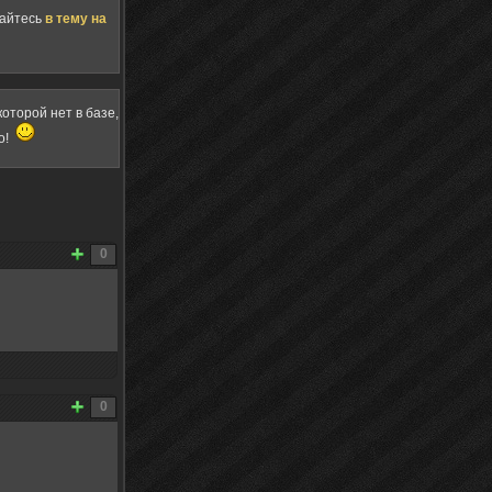
щайтесь
в тему на
оторой нет в базе,
о!
0
0