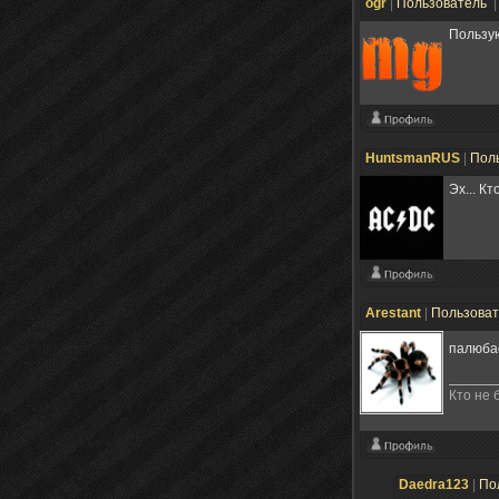
ogr
|
Пользователь
|
Пользую
HuntsmanRUS
|
Пол
Эх... К
Arestant
|
Пользова
палюбас
Кто не б
Daedra123
|
По