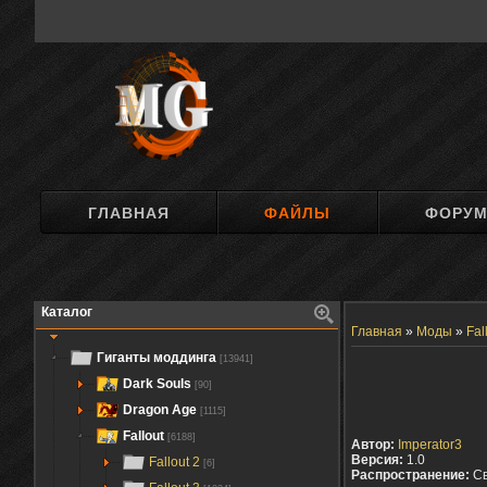
ГЛАВНАЯ
ФАЙЛЫ
ФОРУ
Каталог
Главная
»
Моды
»
Fal
Гиганты моддинга
[13941]
Dark Souls
[90]
Dragon Age
[1115]
Fallout
[6188]
Автор:
Imperator3
Версия:
1.0
Fallout 2
[6]
Распространение:
С