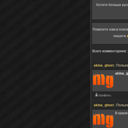
Хотите больше рус
Помогите нам в поис
пишите
Всего комментариев
:
akina_ghost
|
Польз
akina_g
akina_ghost
|
Польз
В каком