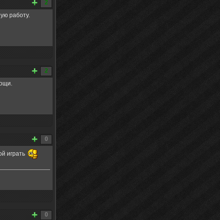
2
ую работу.
2
мощи.
0
ой играть
0