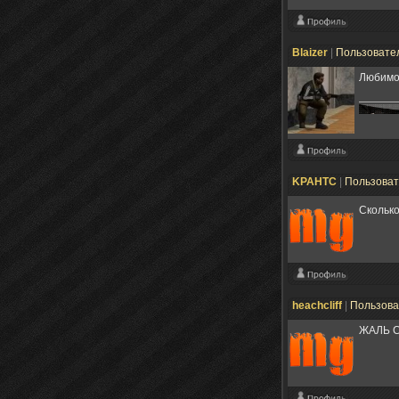
Blaizer
|
Пользовате
Любимо
KPAHTC
|
Пользова
Сколько
heachcliff
|
Пользов
ЖАЛЬ С