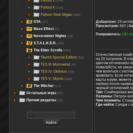
Fallout 3
[1034]
Fallout 4
[2264]
Fallout: New Vegas
[2884]
GTA
Добавлено:
29 октяб
[267]
Просмотров:
662 |
За
Mass Effect
[52]
Понравилось:
192
по
Neverwinter Nights
[232]
S.T.A.L.K.E.R.
[220]
The Elder Scrolls
[5600]
Отечественная снайп
Skyrim Special Edition
[631]
на 20 патронов. В пл
цветом оптического п
TES III: Morrowind
[34]
пожалуйста, не указы
чем возиться с систе
TES IV: Oblivion
[549]
кривовато. Если хоти
TES V: Skyrim
карты в руки, можете
[4386]
скобках после назван
The Witcher
[177]
черный оптический п
Тип:
Снайперская вин
Остальные игры
[357]
Патроны:
Патрон кал
Прочие разделы
Чем починить:
Станд
[167]
Где найти:
Сундук с 