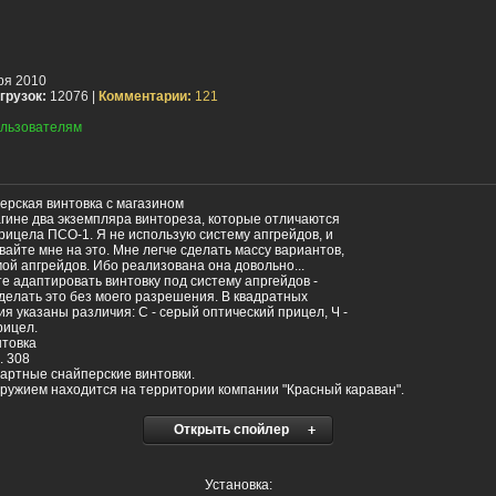
ря 2010
грузок:
12076 |
Комментарии:
121
льзователям
ерская винтовка с магазином
агине два экземпляра винтореза, которые отличаются
рицела ПСО-1. Я не использую систему апгрейдов, и
вайте мне на это. Мне легче сделать массу вариантов,
мой апгрейдов. Ибо реализована она довольно...
те адаптировать винтовку под систему апргейдов -
 делать это без моего разрешения. В квадратных
ия указаны различия: С - серый оптический прицел, Ч -
рицел.
товка
. 308
артные снайперские винтовки.
оружием находится на территории компании "Красный караван".
Открыть спойлер
Установка: