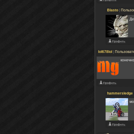
Blasto
|
Пользо
Де
lol678lol
|
Пользоват
конечно
hammersledge
мо