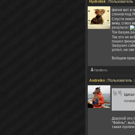
Hydrolisk
|
Пользователь
фигня вот в ч
слонов под 
Спустя некот
вижу, ствол 
результат
Ток базука р
Так это не в
пошел феервер
Загрузил сэйв
успел, ни св
Вобщем прик
Andreiko
|
Пользователь
|
Цита
почему
Дорогой это 
"Файлы", вый
такая пробле