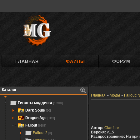
ГЛАВНАЯ
ФАЙЛЫ
ФОРУМ
Каталог
Главная
»
Моды
»
Fallout:
Гиганты моддинга
[13940]
Dark Souls
[90]
Dragon Age
[1115]
Fallout
[6188]
Автор:
Clanfear
Версия:
v1.5
Fallout 2
[6]
Распространение:
Ни при 