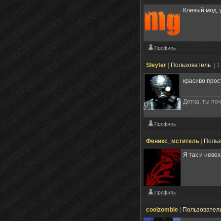
Клевый мод, 
Sleyter
|
Пользователь
| 
красиво прос
Детка, ты по
Феникс_мститель
|
Польз
Я так и невех
coolzombie
|
Пользовател