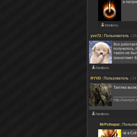
а патро
yvv72
|
Пользователь
| 2
Все работает
получилось, 
такого не бы
гранатомет Б
RYVD
|
Пользователь
| 24
Тактика выз
http://savepic
MrPsihopat
|
Пользо
чё в Co