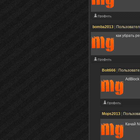
bomba2013
|
Пользовате
как убрать р
Bolt666
|
Пользоват
AdBlock
Mops2013
|
Пользов
Качай N