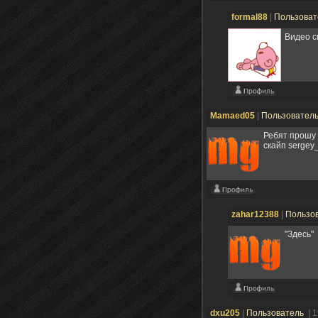
formal88
|
Пользова
Видео с
Mamaed05
|
Пользовател
Ребят прошу 
скайп sergey
zahar12388
|
Пользо
"Здесь"
dxu205
|
Пользователь
| 