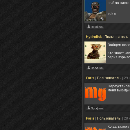
а чё за писто
zek я
Hydrolisk
|
Пользователь
Вобщем полож
Кто знает ка
серия взрыво
Foris
|
Пользователь
| 29
Переустановк
меня выкидыв
Foris
|
Пользователь
| 28
Когда захожу 