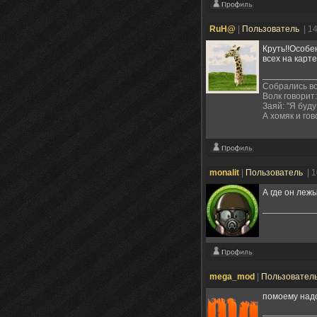
RuH@
|
Пользователь
| 1
Круть!!Особе
всех на карт
Собрались во
Волк говорит:
Заяй: "Я буду
А хомяк и гов
monalit
|
Пользователь
| 
А где он леж
mega_mod
|
Пользовател
помоему надо