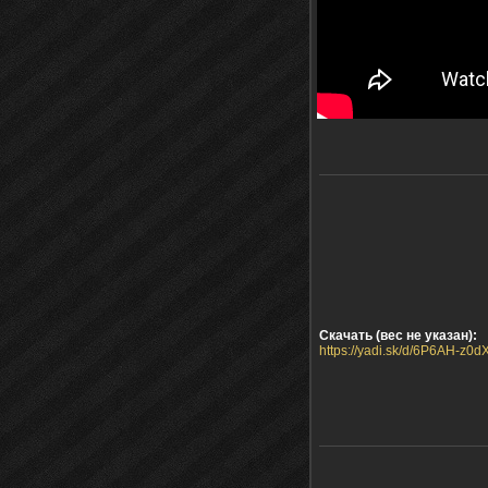
Скачать (вес не указан):
https://yadi.sk/d/6P6AH-z0d