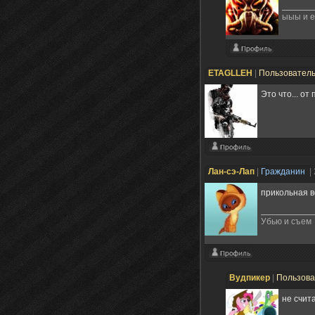
ыыы и е
ETAGLLEH
|
Пользовател
Это что... от
Лан-сэ-Лап
|
Гражданин
|
прикольная в
Убью и съем
Вудпикер
|
Пользов
не счита