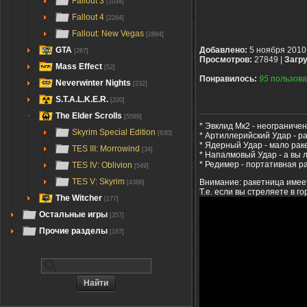
Fallout 3
[1034]
Fallout 4
[2264]
Fallout: New Vegas
[2884]
GTA
Добавлено:
5 ноября 2010
[267]
Просмотров:
27849 |
Загру
Mass Effect
[52]
Понравилось:
95
пользова
Neverwinter Nights
[232]
S.T.A.L.K.E.R.
[220]
The Elder Scrolls
[5599]
* Эвклид Мк2 - неограниче
Skyrim Special Edition
[630]
* Артиллерийский Удар - 
* Ядерный Удар - мало раке
TES III: Morrowind
[34]
* Напалмовый Удар - а вы 
* Редимер - портативная р
TES IV: Oblivion
[549]
TES V: Skyrim
Внимание: ракетница имее
[4386]
Т.е. если вы стреляете в г
The Witcher
[177]
Остальные игры
[357]
Прочие разделы
[167]