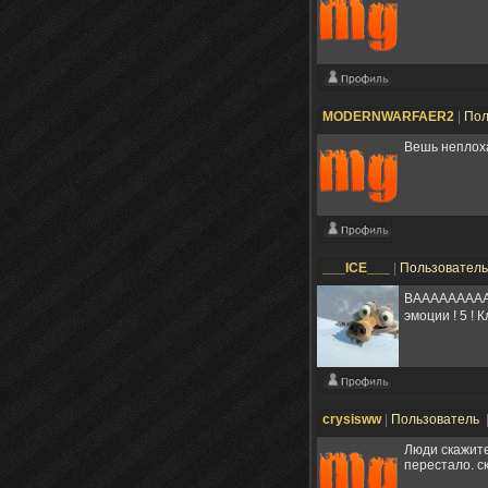
MODERNWARFAER2
|
Пол
Вешь неплоха
___ICE___
|
Пользовател
ВААААААААААА
эмоции ! 5 ! 
crysisww
|
Пользователь
Люди скажите
перестало. с