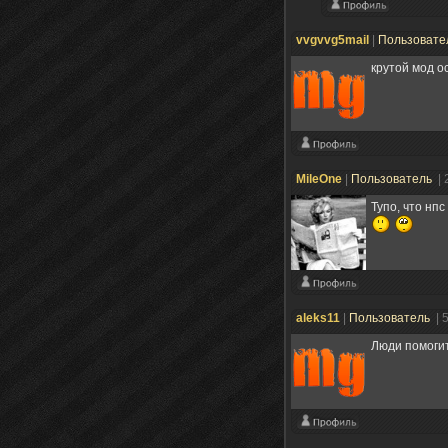
vvgvvg5mail
|
Пользовате
крутой мод о
MileOne
|
Пользователь
| 
Тупо, что нп
aleks11
|
Пользователь
| 
Люди помогит