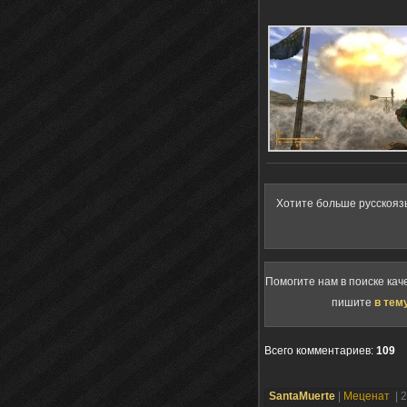
Хотите больше русскояз
Помогите нам в поиске кач
пишите
в тем
Всего комментариев
:
109
SantaMuerte
|
Меценат
| 