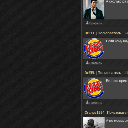
А сколько ра
DrEEL
|
Пользователь
| 1
Если кому на
DrEEL
|
Пользователь
| 1
Вот это прик
Orange1994
|
Пользовате
А по моему з