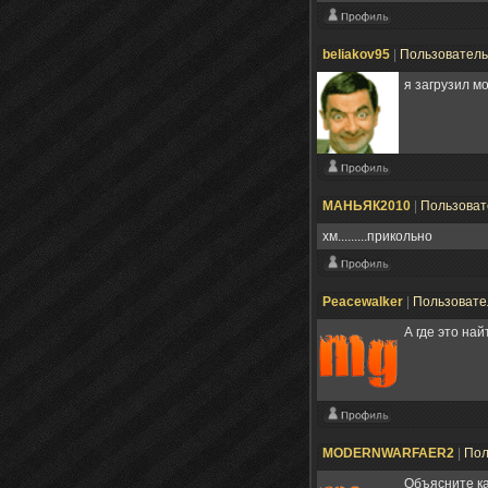
beliakov95
|
Пользовател
я загрузил м
МАНЬЯК2010
|
Пользова
хм.........прикольно
Peacewalker
|
Пользоват
А где это най
MODERNWARFAER2
|
Пол
Объясните к