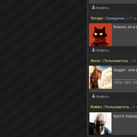
Тоторо
|
Гражданин
| 17 а
Класно, из-а
Легат
|
Пользователь
| 30
dogger - или
VENI, VIDI, V
Rokko
|
Пользователь
| 4
Круто! Хорош