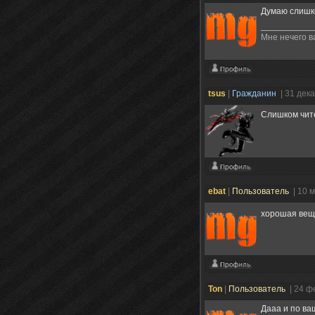
Думаю слишко
Мне нечего в
tsus
|
Гражданин
| 31 дек
Слишком чи
ebat
|
Пользователь
| 10 
хорошая вещ
Ton
|
Пользователь
| 24 ф
Дааа и по ва