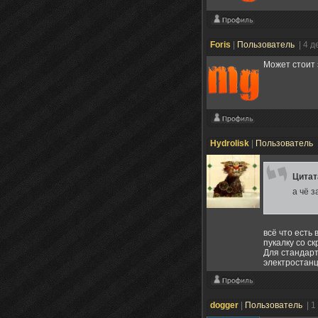
Foris
|
Пользователь
| 4 
Может стоит 
Hydrolisk
|
Пользователь
Цита
а чё з
всё что есть
пукалку со ск
Для стандарт
электростан
dogger
|
Пользователь
| 1