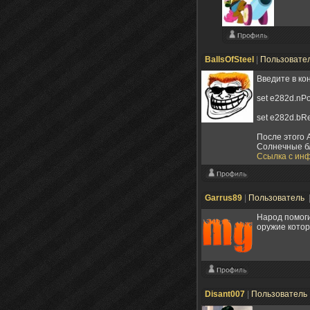
BallsOfSteel
|
Пользовате
Введите в ко
set e282d.nPo
set e282d.bRe
После этого 
Солнечные бл
Ссылка с ин
Garrus89
|
Пользователь
Народ помоги
оружие котор
Disant007
|
Пользователь