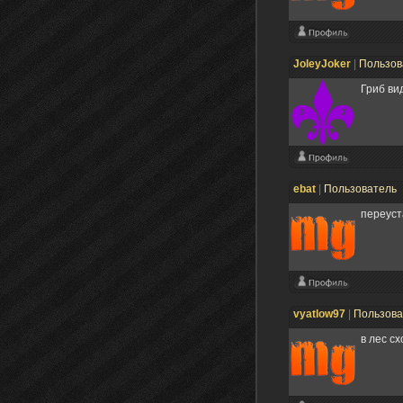
JoleyJoker
|
Пользов
Гриб ви
ebat
|
Пользователь
переуст
vyatlow97
|
Пользов
в лес с