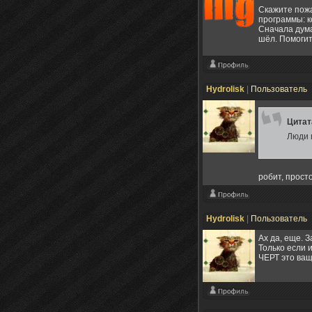
Скажите пожа
программы: ко
Сначала думал
шёл. Помогит
Hydrolisk
|
Пользователь
Цита
Люди 
робит, прост
Hydrolisk
|
Пользователь
Ах да, еще. 
Только если и
ЧЕРТ это ващ