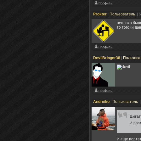
Prokter
|
Пользователь
| 
неплохо было
то того) и д
DevilBringer38
|
Пользова
Andreiko
|
Пользователь
|
Цита
И разд
И еще портат