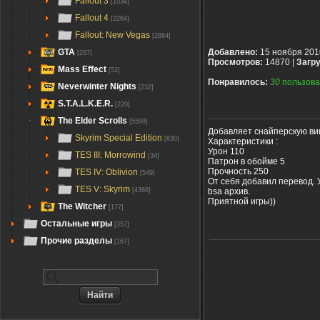
Fallout 3
[1034]
Fallout 4
[2264]
Fallout: New Vegas
[2884]
GTA
Добавлено:
15 ноября 201
[267]
Просмотров:
14870 |
Загру
Mass Effect
[52]
Понравилось:
30
пользова
Neverwinter Nights
[232]
S.T.A.L.K.E.R.
[220]
The Elder Scrolls
[5599]
Добавляет снайперскую вин
Skyrim Special Edition
[630]
Характеристики :
Урон 110
TES III: Morrowind
[34]
Патрон в обойме 5
Прочность 250
TES IV: Oblivion
[549]
От себя добавил перевод. 
TES V: Skyrim
bsa архив.
[4386]
Приятной игры))
The Witcher
[177]
Остальные игры
[357]
Прочие разделы
[167]