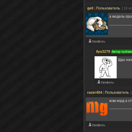
ge0
|
Пользователь
| 16 н
а модель про
ilya3279
Автор публик
Щас нач
razer404
|
Пользователь
|
ксвк корд а ст