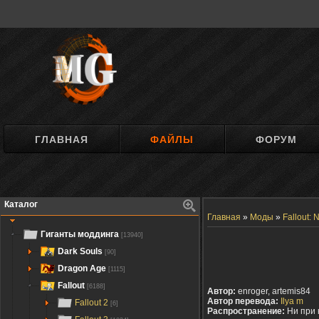
ГЛАВНАЯ
ФАЙЛЫ
ФОРУМ
Каталог
Главная
»
Моды
»
Fallout:
Гиганты моддинга
[13940]
Dark Souls
[90]
Dragon Age
[1115]
Fallout
[6188]
Автор:
enroger, artemis84
Автор перевода:
Ilya m
Fallout 2
[6]
Распространение:
Ни при 