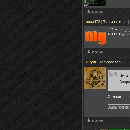
mectli72
|
Пользователь
|
+10 Молодец 
такое ощущени
rurytu
|
Пользователь
| 1
Цита
Заарх
Слушай, а по
Ваша подпись