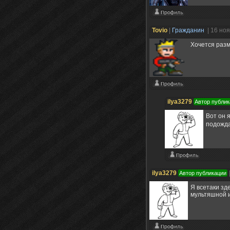
Tovio
|
Гражданин
| 16 но
Хочется разм
ilya3279
Автор публик
Вот он 
подожда
ilya3279
Автор публикации
Я всетаки зд
мультяшной 