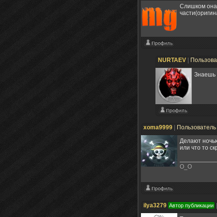
Слишком она 
части(оригин
NURTAEV
|
Пользов
Знаешь 
xoma9999
|
Пользовател
Делают ночью
или что то ск
O_O
ilya3279
Автор публикации