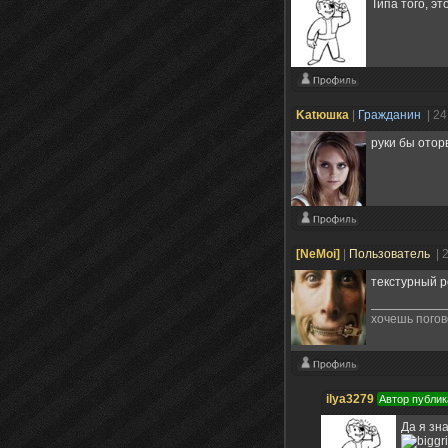
Типа того, э
Katюшка
|
Гражданин
| 2
руки бы отор
[NeMoi]
|
Пользователь
| 
текстурный р
хочешь погов
ilya3279
Автор публик
Да я зн