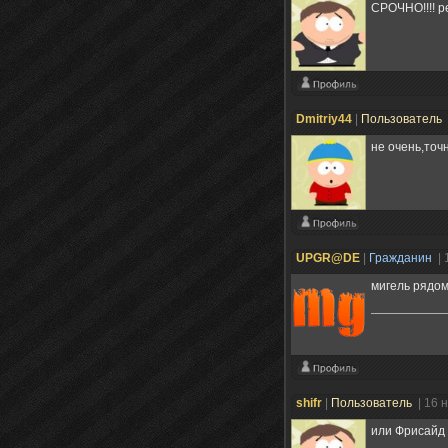
СРОЧНО!!!! 
Dmitriy44
|
Пользователь
не очень,точ
UPGR@DE
|
Гражданин
| 
мигель рядо
shifr
|
Пользователь
| 16 
или Фрисайд