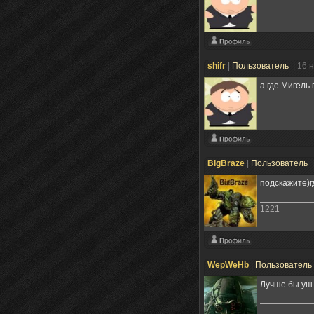
shifr
|
Пользователь
| 16 
а где Мигель
BigBraze
|
Пользователь
подскажите)гд
1221
WepWeHb
|
Пользователь
Лучше бы уш