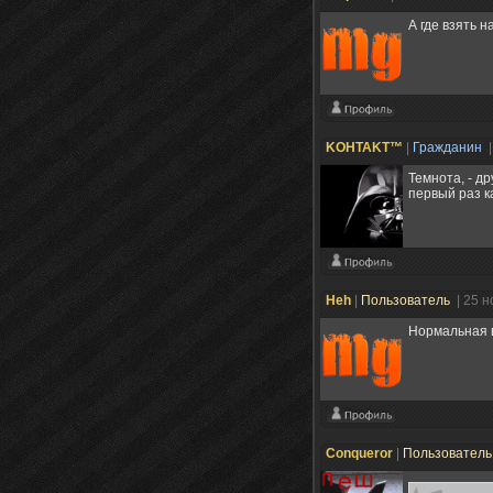
А где взять 
KOHTAKT™
|
Гражданин
|
Темнота, - д
первый раз к
Heh
|
Пользователь
| 25 
Нормальная в
Conqueror
|
Пользовател