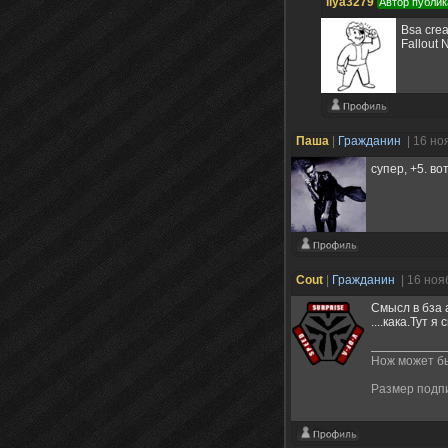
ilya3279
Автор публик
Bsa cre
Fallout 
Пашa
|
Гражданин
| 16 но
супер, +5. во
Cout
|
Гражданин
| 16 ноя
Смысл в бза а
....кака.Тут 
Нож может бы
Размер подп