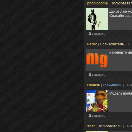
phobiccoma
|
Пользовате
Дак это же м
Спасибо за с
Pedro
|
Пользователь
| 16
наконецто и
Dimusu
|
Гражданин
| 16 
Модель вооб
shifr
|
Пользователь
| 16 