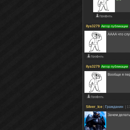
ilya3279
Автор публикации
АААА что слу
ilya3279
Автор публикации
Вообще я пер
Silver_Ice
|
Гражданин
| 1
Зачем делать