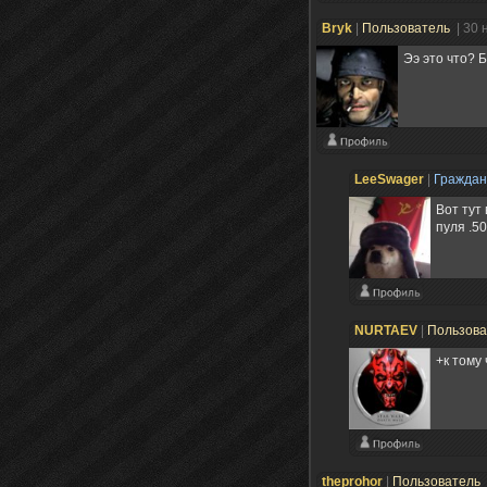
Bryk
|
Пользователь
| 30 
Ээ это что? 
LeeSwager
|
Гражда
Вот тут
пуля .5
NURTAEV
|
Пользов
+к тому
theprohor
|
Пользователь