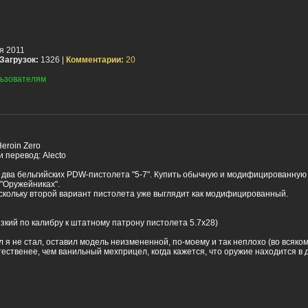
я 2011
Загрузок:
1326 |
Комментарии:
20
ьзователям
eroin Zero
 перевод: Alecto
 два бельгийских PDW-пистолета "5-7". Купить обычную и модифицированную
"Оружейниках".
скольку второй вариант пистолета уже выглядит как модифицированный.
зкий по калибру к штатному патрону пистолета 5.7х28)
я не стал, оставил модель неизмененной, по-моему и так неплохо (во всяком
ественее, чем ванильный мехприцел, когда кажется, что оружие находится в 