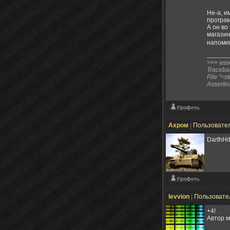
Не-а, и
програ
А он во
магазин
напоми
>>> asse
Tracebac
File "<s
Assertio
Ахром
|
Пользовате
DarthHi
levvion
|
Пользовате
+4!
Автор 