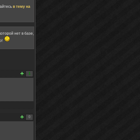
щайтесь
в тему на
оторой нет в базе,
о!
1
0