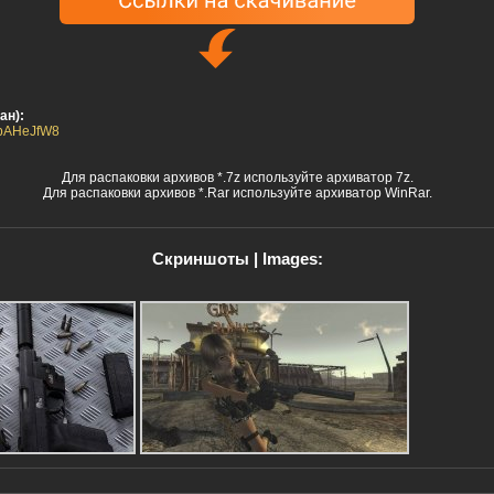
ан):
1ipAHeJfW8
Для распаковки архивов *.7z используйте архиватор 7z.
Для распаковки архивов *.Rar используйте архиватор WinRar.
Скриншоты | Images: