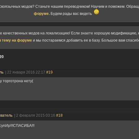
скоязычных модов? Станьте нашим переводчиком! Научим и поможем. Обра
форуме.
Будем рады вас видеть
ке качественных модов на локализацию! Если знаете хорошую модификацию, к
в тему на форуме
и мы постараемся добавить ее в базу. Большое вам спасиб
20
ль
| 22 января 2016 22:17
#19
у торготрона нету(
ователь
| 2 февраля 2015 03:16
#18
супИр!!!СПАСИБА!!!