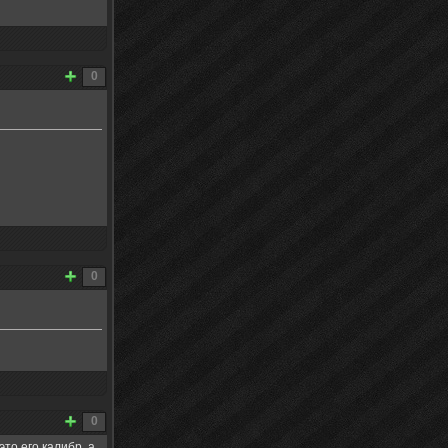
0
0
0
это его калибр, а