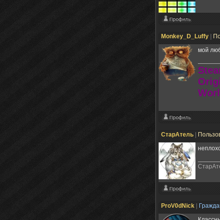
Monkey_D_Luffy
|
По
мой люб
Stea
Orig
Worl
СтарАтель
|
Пользо
неплохо
СтарАт
ProV0dNick
|
Гражд
Классны