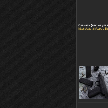
Скачать (вес не указ
https://yadi.sk/d/pqU