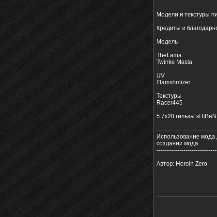
Модели и текстуры пи
Кредиты и благодарн
Модель
TheLama
Twinke Masta
UV
Flamshmizer
Текстуры
Racer445
5.7x28 гильзы:sHiBaN
-------------------------------
Использование мода 
создании мода.
-------------------------------
Автор: Heroin Zero