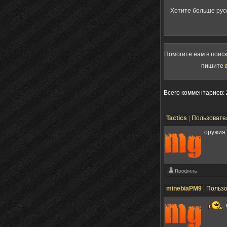
Хотите больше рус
Помогите нам в поис
пишите
Всего комментариев
:
Tactics
|
Пользовате
оружия 
minebiaPM9
|
Польз