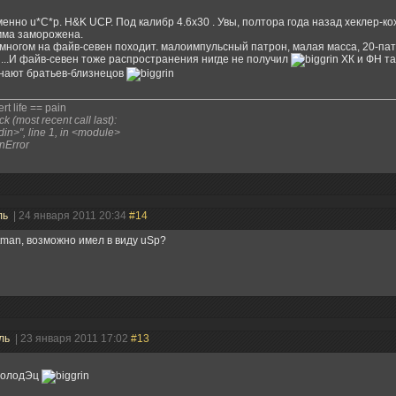
менно u*C*p. H&K UCP. Под калибр 4.6x30 . Увы, полтора года назад хеклер-ко
мма заморожена.
 многом на файв-севен походит. малоимпульсный патрон, малая масса, 20-п
...И файв-севен тоже распространения нигде не получил
ХК и ФН та
нают братьев-близнецов
rt life == pain
k (most recent call last):
tdin>", line 1, in <module>
nError
ль
| 24 января 2011 20:34
#14
tman, возможно имел в виду uSp?
ль
| 23 января 2011 17:02
#13
молодЭц