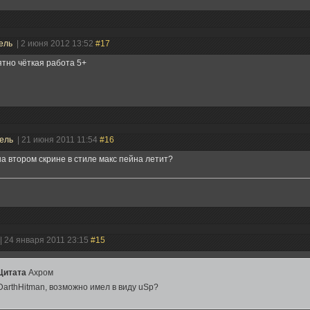
ель
| 2 июня 2012 13:52
#17
тно чёткая работа 5+
тель
| 21 июня 2011 11:54
#16
на втором скрине в стиле макс пейна летит?
| 24 января 2011 23:15
#15
Цитата
Ахром
DarthHitman, возможно имел в виду uSp?