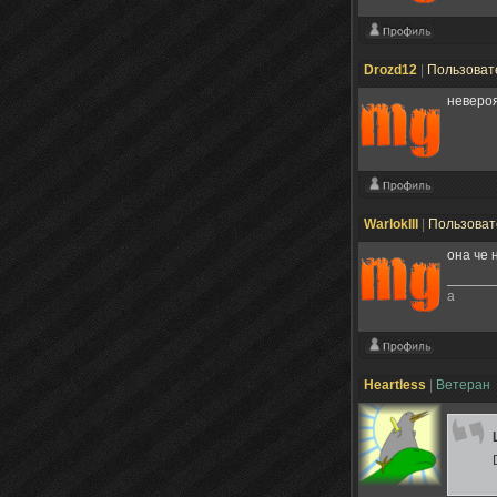
Drozd12
|
Пользоват
невероя
WarlokIII
|
Пользова
она че 
а
Heartless
|
Ветеран