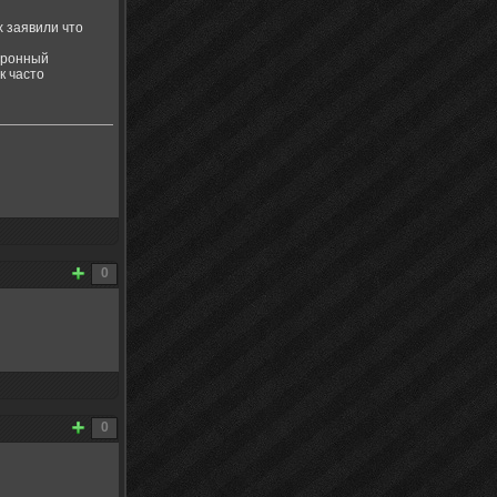
х заявили что
атронный
к часто
0
0