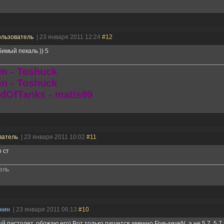
льзователь
| 23 января 2011 12:24
#12
имый пекаль )) 5
m - Toshuck
in - Toshuck
dOfTanks - matis99
ватель
| 23 января 2011 10:02
#11
 ст
ель
анин
| 23 января 2011 06:13
#10
й пистолет, обожаю его) Вот только пишется именно Five-seveN, а не 5.7. 5.7 