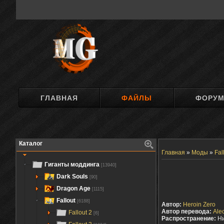
ГЛАВНАЯ
ФАЙЛЫ
ФОРУ
Каталог
Главная
»
Моды
»
Fal
Гиганты моддинга
[13940]
Dark Souls
[90]
Dragon Age
[1115]
Fallout
[6188]
Автор:
Heroin Zero
Автор перевода:
Ale
Fallout 2
[6]
Распространение:
Ни