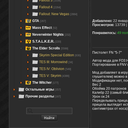
Fallout 3
[1034]
Fallout 4
[2264]
Fallout: New Vegas
[2884]
GTA
Добавлено:
22 январ
[267]
Просмотров:
13739 |
Mass Effect
[52]
Понравилось:
49
пол
Neverwinter Nights
[232]
S.T.A.L.K.E.R.
[220]
The Elder Scrolls
[5599]
Пистолет FN "5-7"
Skyrim Special Edition
[630]
Автор мода для FO3:H
TES III: Morrowind
[34]
Портирование в FNV и
TES IV: Oblivion
[549]
Мод добавляет в игру
TES V: Skyrim
глушителем) можно в 
[4386]
Модификации нет, по
The Witcher
[177]
Вес 2
Обойма 20 патронов
Остальные игры
[357]
Калибр 22 (самый бли
Прочие разделы
Урон ок 24
[167]
Переделывать прицел 
прицела выглядит ест
сантиметрах от носа)