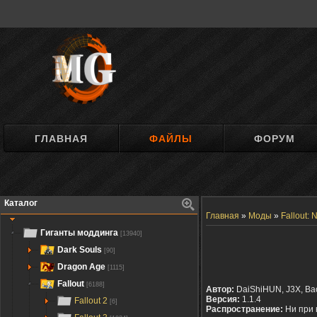
ГЛАВНАЯ
ФАЙЛЫ
ФОРУМ
Каталог
Главная
»
Моды
»
Fallout:
Гиганты моддинга
[13940]
Dark Souls
[90]
Dragon Age
[1115]
Fallout
[6188]
Автор:
DaiShiHUN, J3X, Ba
Версия:
1.1.4
Fallout 2
[6]
Распространение:
Ни при 