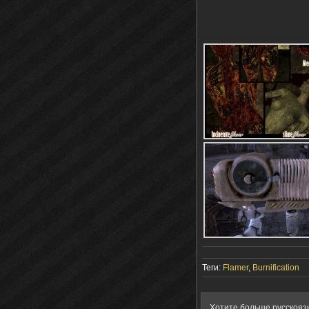
Теги:
Flamer
,
Burnification
Хотите больше русскояз