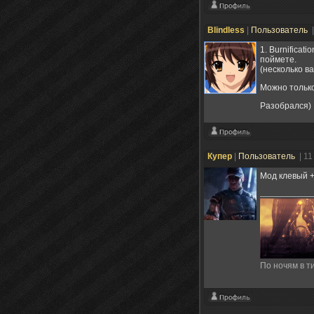
Blindless
|
Пользователь
1. Burnificat
поймете.
(несколько в
Можно только
Разобрался)
Купер
|
Пользователь
| 1
Мод клевый +
По ночям в ти