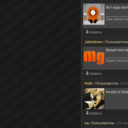
Вот куда про
Они убили Г
JakeGreen
|
Пользовател
Бредятина ка
Единственный
Найт
|
Пользователь
| 6 
Invalid or Del
sq
|
Пользователь
| 20 ав