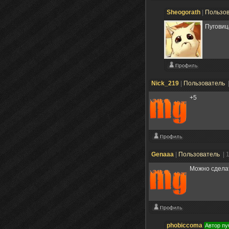
Sheogorath
|
Пользо
Пуговиц
Nick_219
|
Пользователь
+5
Genaaa
|
Пользователь
| 
Можно сделат
phobiccoma
Автор пу