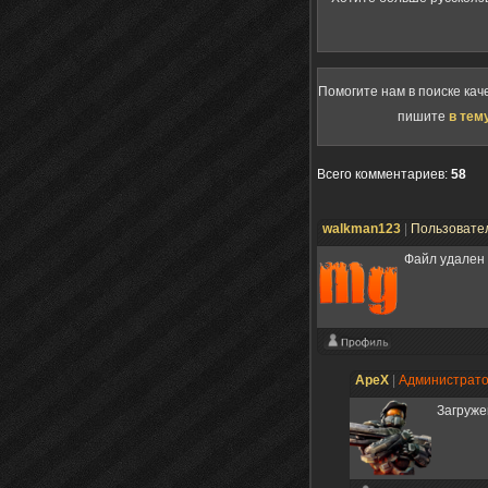
Помогите нам в поиске кач
пишите
в тем
Всего комментариев
:
58
walkman123
|
Пользовате
Файл удален
ApeX
|
Администрат
Загруже