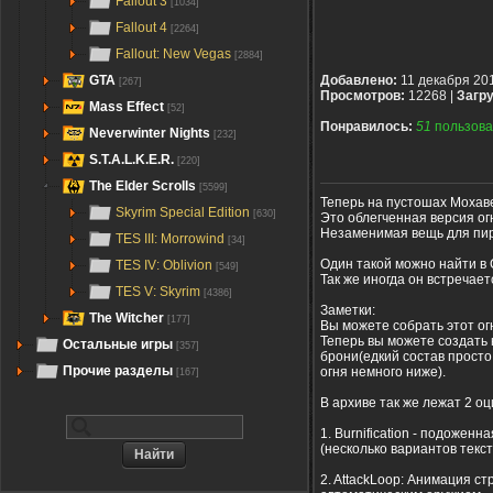
Fallout 3
[1034]
Fallout 4
[2264]
Fallout: New Vegas
[2884]
GTA
Добавлено:
11 декабря 20
[267]
Просмотров:
12268 |
Загру
Mass Effect
[52]
Понравилось:
51
пользова
Neverwinter Nights
[232]
S.T.A.L.K.E.R.
[220]
The Elder Scrolls
[5599]
Теперь на пустошах Мохав
Skyrim Special Edition
[630]
Это облегченная версия ог
Незаменимая вещь для пиро
TES III: Morrowind
[34]
Один такой можно найти в C
TES IV: Oblivion
[549]
Так же иногда он встречает
TES V: Skyrim
[4386]
Заметки:
The Witcher
[177]
Вы можете собрать этот ог
Теперь вы можете создать
Остальные игры
[357]
брони(едкий состав прост
Прочие разделы
огня немного ниже).
[167]
В архиве так же лежат 2 о
1. Burnification - подожен
(несколько вариантов текст
2. AttackLoop: Анимация с