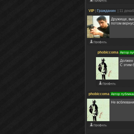
VIP
|
Гражданин
| 11 дека
Дружище, выл
потом вернус
phobiccoma
Автор пу
Должен 
С этим 
phobiccoma
Автор публика
Не всблевани