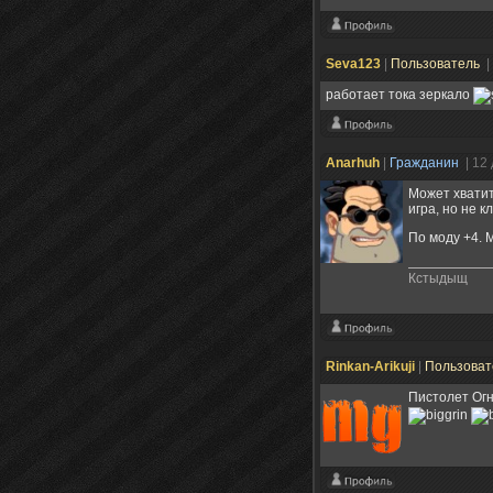
Seva123
|
Пользователь
|
работает тока зеркало
Anarhuh
|
Гражданин
| 12
Может хватит
игра, но не к
По моду +4. 
Кстыдыщ
Rinkan-Arikuji
|
Пользова
Пистолет Огн