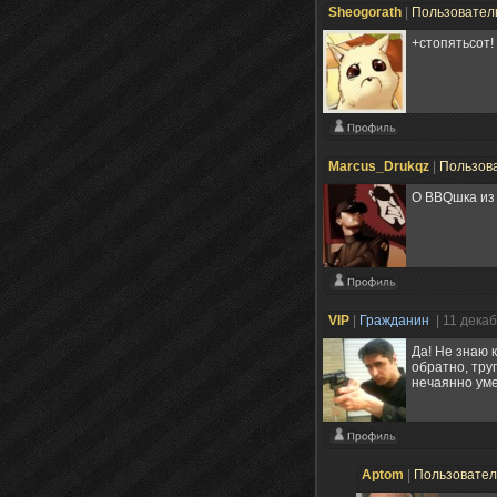
Sheogorath
|
Пользовател
+стопятьсот!
Marcus_Drukqz
|
Пользов
О BBQшка из 
VIP
|
Гражданин
| 11 дека
Да! Не знаю 
обратно, тру
нечаянно уме
Aptom
|
Пользовате