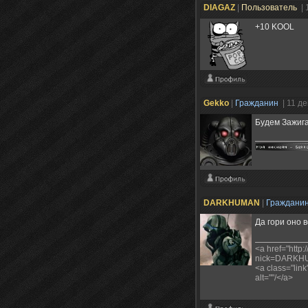
DIAGAZ
|
Пользователь
| 
+10 KOOL
Gekko
|
Гражданин
| 11 д
Будем Зажиг
DARKHUMAN
|
Граждани
Да гори оно 
<a href="http:
nick=DARKHUM
<a class="lin
alt=""/</a>