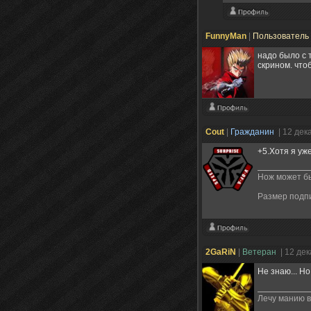
FunnyMan
|
Пользователь
надо было с 
скрином. что
Cout
|
Гражданин
| 12 дек
+5.Хотя я уж
Нож может бы
Размер подп
2GaRiN
|
Ветеран
| 12 де
Не знаю... Но
Лечу манию 