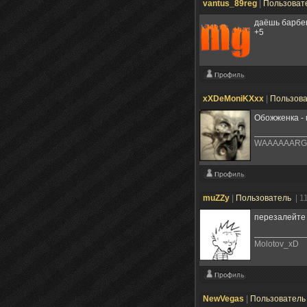
vantus_89reg
|
Пользоват
даёшь барбе
+5
xXDeMoniKXxx
|
Пользов
Обожженка - 
WAAAAAARGH
muZZy
|
Пользователь
| 1
перезалейте
Molotov_xD
NewVegas
|
Пользовател