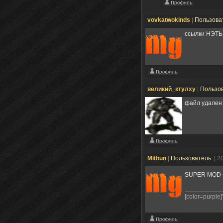
vovkatwokinds
|
Пользова
ссылки НЭТЬ
великий_ктулху
|
Пользо
файл удален с
Mithun
|
Пользователь
| 2
SUPER MOD 
[color=purple