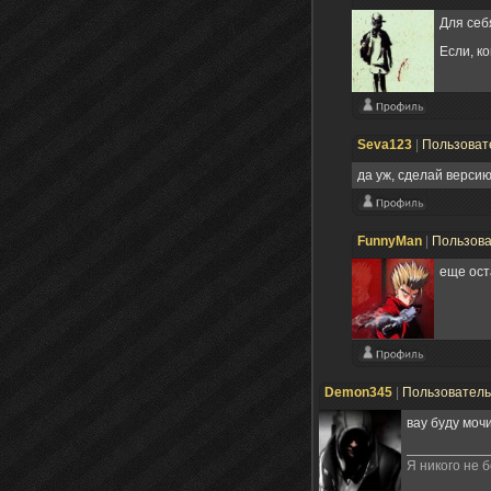
Для себ
Если, к
Seva123
|
Пользоват
да уж, сделай версию
FunnyMan
|
Пользов
еще ост
Demon345
|
Пользовател
вау буду моч
Я никого не 