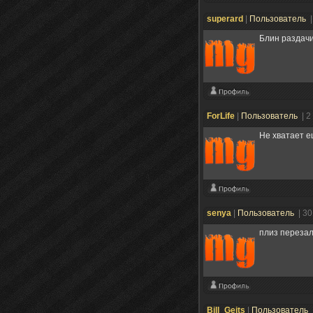
superard
|
Пользователь
|
Блин раздачи 
ForLife
|
Пользователь
| 2
Не хватает е
senya
|
Пользователь
| 3
плиз переза
Bill_Geits
|
Пользователь