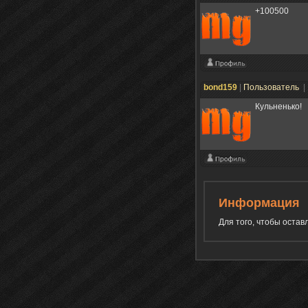
+100500
bond159
|
Пользователь
|
Кульненько!
Информация
Для того, чтобы оста