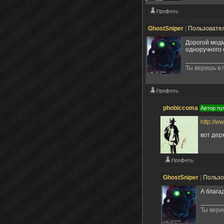
GhostSniper
|
Пользовате
Дорогой модм
одноручного 
Ты веришь в
phobiccoma
Автор пу
http://
вот дер
GhostSniper
|
Пользо
А блага
Ты вери