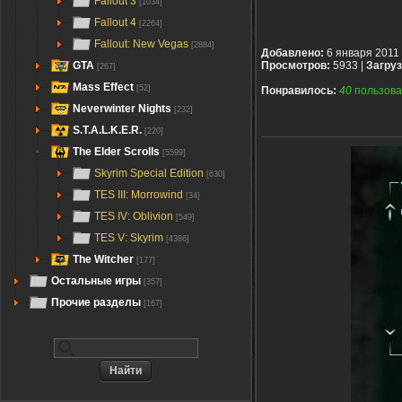
Fallout 3
[1034]
Fallout 4
[2264]
Fallout: New Vegas
[2884]
Добавлено:
6 января 2011
GTA
Просмотров:
5933 |
Загруз
[267]
Mass Effect
[52]
Понравилось:
40
пользова
Neverwinter Nights
[232]
S.T.A.L.K.E.R.
[220]
The Elder Scrolls
[5599]
Skyrim Special Edition
[630]
TES III: Morrowind
[34]
TES IV: Oblivion
[549]
TES V: Skyrim
[4386]
The Witcher
[177]
Остальные игры
[357]
Прочие разделы
[167]