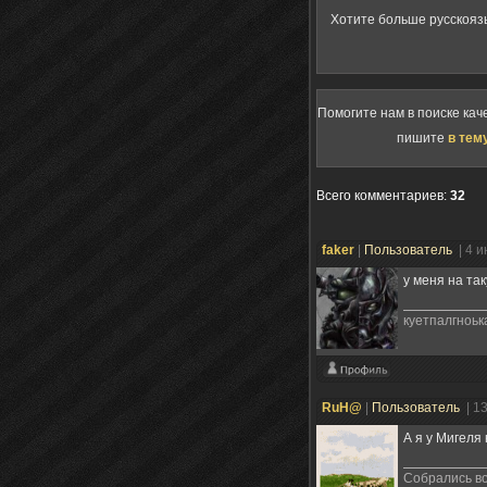
Хотите больше русскояз
Помогите нам в поиске кач
пишите
в тем
Всего комментариев
:
32
faker
|
Пользователь
| 4 
у меня на та
куетпалгноьк
RuH@
|
Пользователь
| 1
А я у Мигеля
Собрались во