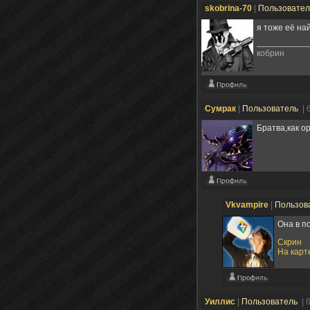
skobrina-70
|
Пользовате
я тоже её най
кобрин
Сумрак
|
Пользователь
| 
Братва,как о
Vkvampire
|
Пользов
Она в п
Скрин
На карт
Уиллис
|
Пользователь
| 