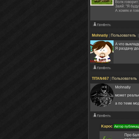
Волк говорит:
Заяй: "Я буду
А хомяк и гов
Mohnatiy
|
Пользователь
|
А что выклад
Я раздачу до
TITAN467
|
Пользователь
Mohnatiy
может реальн
а по теме мо
Kapoc
Автор публика
Про бал