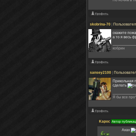
skobrina-70
|
Пользовате
скажите пожа
а то я весь 
кобрин
sansey2100
|
Пользовате
Прикольная п
сделать
Я бы все про*
Kapoc
Автор публика
Ахах