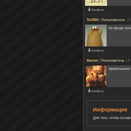
ТАЛЯН
|
Пользователь
| 
Ну вроде нег
Фалоп
|
Пользователь
| 6
прикольноно 
Информация
Для того, чтобы оста