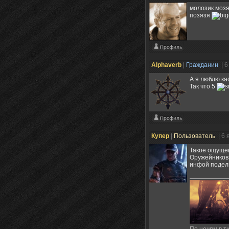
молозик мозя
позязя
Alphaverb
|
Гражданин
| 
А я люблю ка
Так что 5
Купер
|
Пользователь
| 6
Такое ощущен
Оружейников.
инфой подели
По ночям в ти