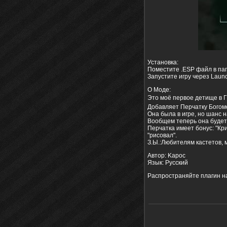
Установка:
Поместите .ESP файл в папк
Запустите игру через Laun
О Моде:
Это моё первое детище в 
Добавляет Перчатку Богом
Она была в игре, но шанс н
Вообщем теперь она будет 
Перчатка имеет бонус: "Кри
"рисовал".
З.Ы.:Любителям кастетов, м
Автор: Kapoc
Язык: Русский
Распространяйте плагин на