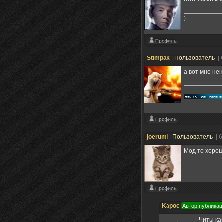
)
Stimpak
|
Пользователь
|
а вот мне не
joerumi
|
Пользователь
| 
Мод то хорош
Kapoc
Автор публика
Читы ка