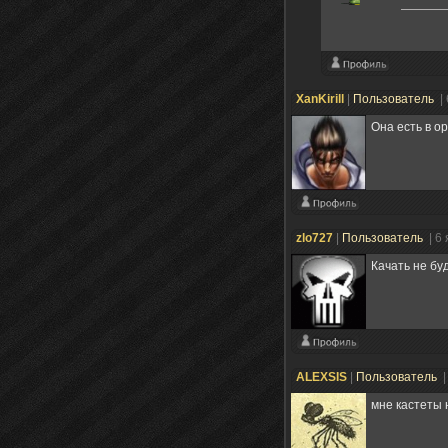
XanKirill
|
Пользователь
|
Она есть в о
zlo727
|
Пользователь
| 6
Качать не бу
ALEXSIS
|
Пользователь
|
мне кастеты н