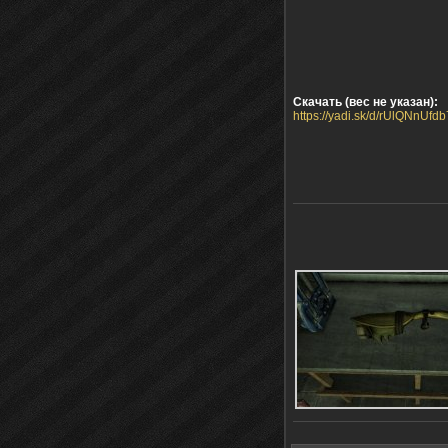
Скачать (вес не указан):
https://yadi.sk/d/rUlQNnUfd