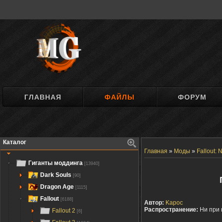
ГЛАВНАЯ
ФАЙЛЫ
ФОРУМ
Каталог
Главная
»
Моды
»
Fallout:
Гиганты моддинга
[13940]
Dark Souls
[90]
Dragon Age
[1115]
Fallout
[6188]
Автор:
Kapoc
Распространение:
Ни при 
Fallout 2
[6]