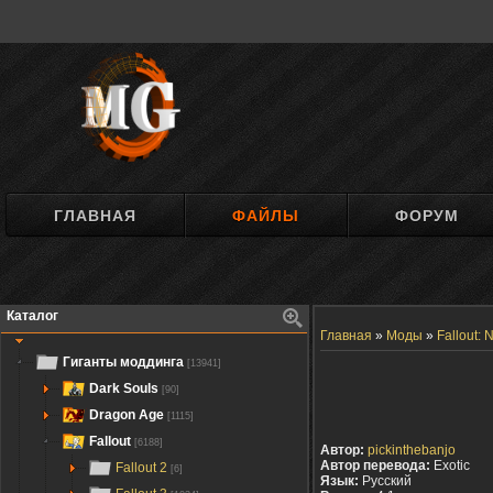
ГЛАВНАЯ
ФАЙЛЫ
ФОРУМ
Каталог
Главная
»
Моды
»
Fallout:
Гиганты моддинга
[13941]
Dark Souls
[90]
Dragon Age
[1115]
Fallout
[6188]
Автор:
pickinthebanjo
Автор перевода:
Exotic
Fallout 2
[6]
Язык:
Русский