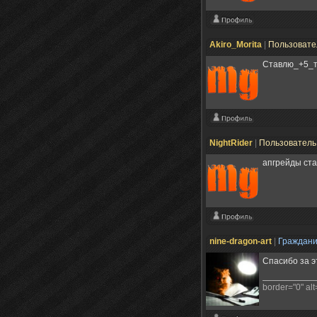
Akiro_Morita
|
Пользоват
Ставлю_+5_т
NightRider
|
Пользовател
апгрейды ста
nine-dragon-art
|
Граждан
Спасибо за э
border="0" alt=