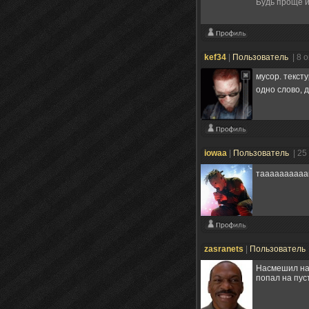
Будь проще и
kef34
|
Пользователь
| 8 
мусор. текст
одно слово, 
iowaa
|
Пользователь
| 25
таааааааааак
zasranets
|
Пользователь
Насмешил нал
попал на пу