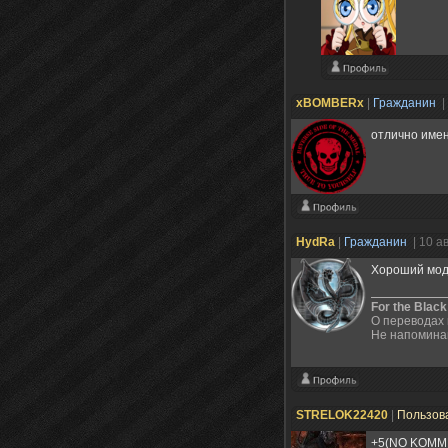
xBOMBERx
|
Гражданин
|
отлично име
HydRa
|
Гражданин
| 10 а
Хороший мод!
For the Black
О переводах 
Не напоминай
STRELOK22420
|
Пользов
+5(NO KOMM