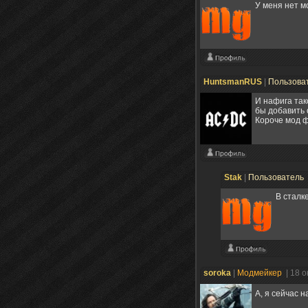
У меня нет м
HuntsmanRUS
|
Пользова
И нафига так
бы добавить 
Короче мод ф
Stak
|
Пользователь
В стал
soroka
|
Модмейкер
| 18 
А, я сейчас н