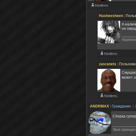
Hasheesheen
|
Поль
А налич
не смущ
Hashee
zasranets
|
Пользова
Смущают
может, 
ANDRMAX
|
Гражданин
| 
Сборка супе
Твоя принцес