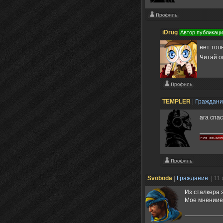
iDrug
Автор публикац
нет тол
Читай о
TEMPLER
|
Граждан
ага спа
Svoboda
|
Гражданин
| 11
Из сталкера 
Мое мнениие