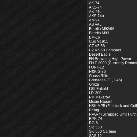
AK-74
AKS-74
AK-74u
AKS-74u
AN-94
AS VAL
Beretta M92/96
Beretta M93
BM-16
Colt M1911
CZ VZ-58
CZ VZ-58 Compact
Desert Eagle
FN Browning High Power
FN F-2000 (Currently Remov
FORT-12
H&K G-36
Guass Rifle
Grenades (F1, G45)
Groza
L85 Enfield
LR-300
PM Makarov
Mosin Nagant
H&K MP5 (Fullstock and Col
PKmg
RPG-7 (Scrapped Until Furth
RPK-74
RG-6
Sig 550
Sig 550 Carbine
SAS-12