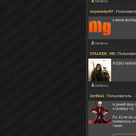
svyatoslav97
|
Пользоват
у меня вообщ
STALKER_VIO
|
Пользова
Я ЕВО НИКА
Zer0ku1
|
Пользователь
|
я дикий фан 
сталкеру +3.
P.s. Если бы
появилось эт
такая.