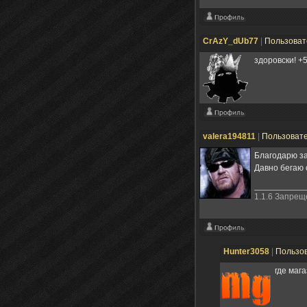
CrAzY_dUb77
|
Пользова
здоровски! +
valera194811
|
Пользоват
Благодарю з
Давно бегаю 
1.1.6 Запре
Hunter3058
|
Пользо
где маг