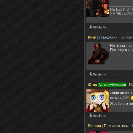
НЕ БЕГИ ОТ
УМРЁШЬ УС
Рики
|
Гражданин
| 10 авг
Не фанат осо
Пятерку выпи
iDrug
|
П
Автор публикации
люди да че в
не качай!)!!!
Я себе его п
Poланд
|
Пользователь
| 