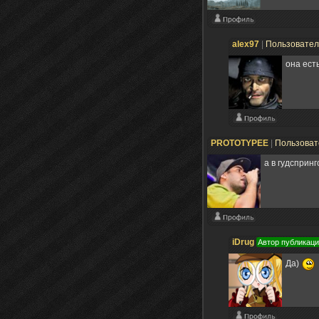
alex97
|
Пользовате
она ест
PROTOTYPEE
|
Пользова
а в гудспринг
iDrug
Автор публикац
Да)