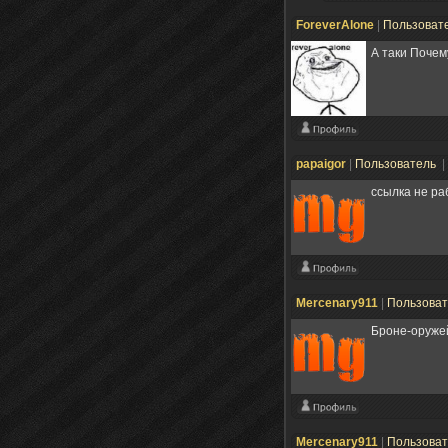
ForeverAlone
|
Пользоват
А таки Почем
papaigor
|
Пользователь
|
ссылка не ра
Mercenary911
|
Пользова
Броне-оружей
Mercenary911
|
Пользова