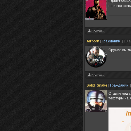
Единственное
но и вся ств
Airborn
|
Гражданин
| 10 
Оружие выгля
Solid_Snake
|
Гражданин
|
Ставил мод с
текстуры на 