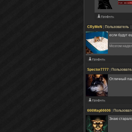
CRyMeN
|
Пользователь
|
если будут е
Мозгом надел
Spector7777
|
Пользовате
Отличный пак
666Mag66606
|
Пользоват
Знаю старалс