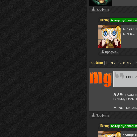
iDrug
Автор публикац
так для
там все
leebine
|
Пользователь
| 1
FN F-2
Эх! Вот самый
возьму весь п
Может кто зн
iDrug
Автор публикац
поищи н