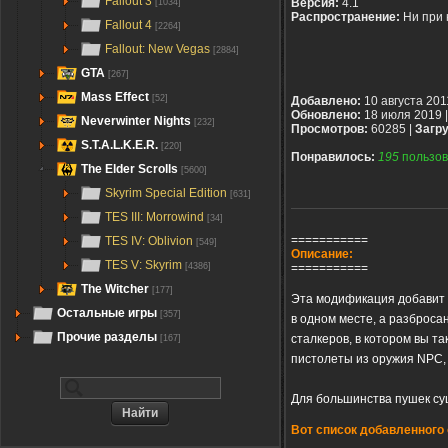
Fallout 3
Версия:
4.1
[1034]
Распространение:
Ни при 
Fallout 4
[2264]
Fallout: New Vegas
[2884]
GTA
[267]
Mass Effect
[52]
Добавлено:
10 августа 201
Обновлено:
18 июля 2019 
Neverwinter Nights
[232]
Просмотров:
60285 |
Загру
S.T.A.L.K.E.R.
[220]
Понравилось:
195
пользов
The Elder Scrolls
[5600]
Skyrim Special Edition
[631]
TES III: Morrowind
[34]
===========
TES IV: Oblivion
[549]
Описание:
TES V: Skyrim
===========
[4386]
The Witcher
[177]
Эта модификация добавит в
Остальные игры
[357]
в одном месте, а разброса
Прочие разделы
сталкеров, в котором вы т
[167]
пистолеты из оружия NPC, 
Для большинства пушек су
Вот список добавленного