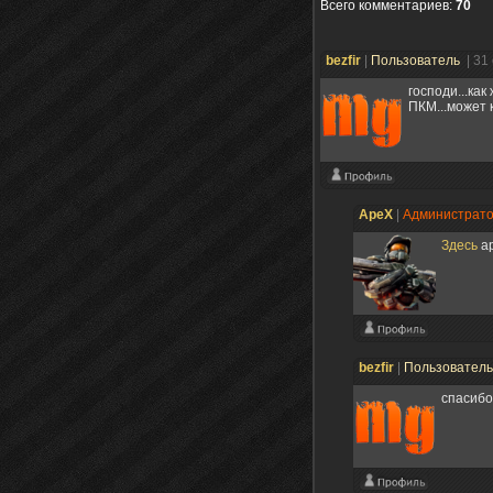
Всего комментариев
:
70
bezfir
|
Пользователь
| 31
господи...ка
ПКМ...может 
ApeX
|
Администрат
Здесь
ар
bezfir
|
Пользовател
спасибо