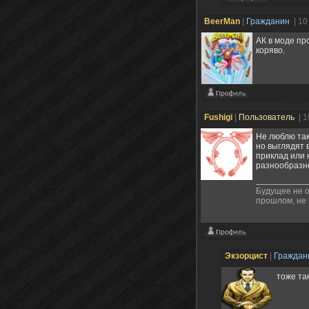
BeerMan
|
Гражданин
| 10
АК в моде пр
коряво.
Fushigi
|
Пользователь
| 1
Не люблю так
но выглядят 
приклад или 
разнообразне
Будущее не о
прошлом, не 
Экзорцист
|
Гражда
тоже та