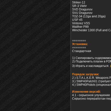
Striker-12
SR-3 Vikhr
SVD Dragunov
SVU Dragunov
TOZ-34 (12ga and 20ga)
USP 45
Vintorez VSS
Walther P99
Winchester 1300 (Full and C
========
Установка:
========
Стандартная
1) Скопировать содержимое
2) Подключить плагин в F
3) Играть и наслаждаться.
Порядок загрузки:
2.) S.T.A.L.K.E.R. Weapons 
3.) SWP40Patch01 (требует
4.) SWP40Pistols (опционал
Изменения версий:
4.1 - серьезное улучшение
Серьезно переработан пе