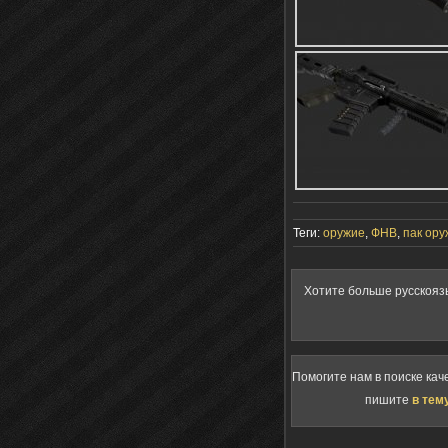
Теги:
оружие
,
ФНВ
,
пак ору
Хотите больше русскояз
Помогите нам в поиске кач
пишите
в тем