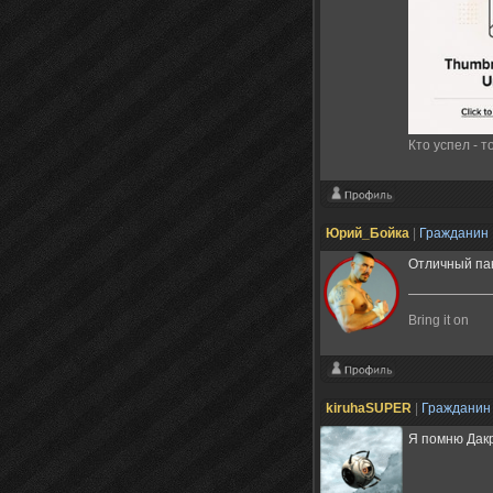
Кто успел - т
Юрий_Бойка
|
Гражданин
Отличный пак
Bring it on
kiruhaSUPER
|
Граждани
Я помню Дакр