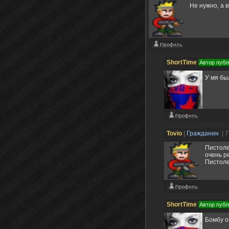
Не нужно, а 
ShortTime
Автор публ
У мя бы
Tovio
|
Гражданин
| 
Пистоле
очень р
Пистоле
ShortTime
Автор публ
Бомбу о