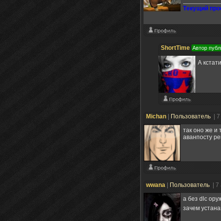
Tекущий прое
ShortTime
Автор публ
А кстат
Michan
|
Пользователь
| 7
так оно же и
аванпосту р
wwana
|
Пользователь
| 7
а без dlc ор
зачем устана