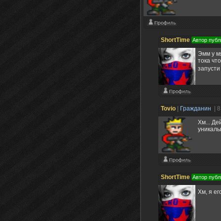
ShortTime
Автор публ
Эмм у м
тока чт
запусти
Tovio
|
Гражданин
| 
Хм... Д
уникаль
ShortTime
Автор публ
Хм, я е