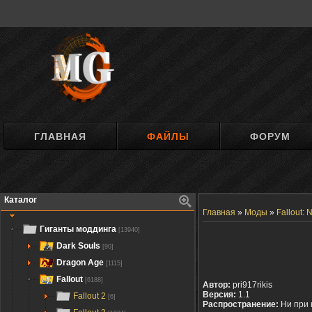
ГЛАВНАЯ
ФАЙЛЫ
ФОРУМ
Каталог
Главная
»
Моды
»
Fallout:
Гиганты моддинга
[13940]
Dark Souls
[90]
Dragon Age
[1115]
Fallout
[6188]
Автор:
pri917rikis
Версия:
1.1
Fallout 2
[6]
Распространение:
Ни при 