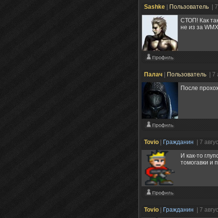
Sashke
|
Пользователь
| 
СТОП! Как та
не из за WM
Палач
|
Пользователь
| 7
После прохож
Tovio
|
Гражданин
| 7 авгу
И как-то глу
томогавки и 
Tovio
|
Гражданин
| 7 авгу