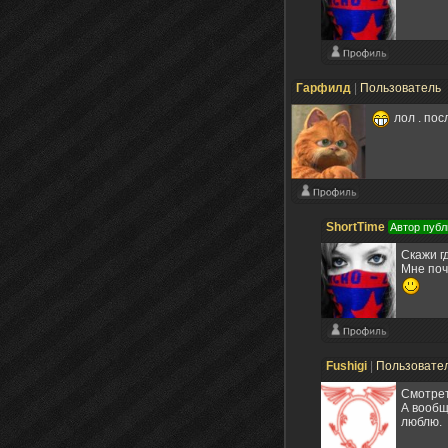
Гарфилд
|
Пользователь
лол . пос
ShortTime
Автор публ
Скажи г
Мне поч
Fushigi
|
Пользовате
Смотрет
А вообщ
люблю.