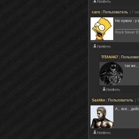
caro
|
Пользователь
| 7 а
Не нужно - у 
Rock Never Di
TITAN467
|
Пользова
так же...
Sashke
|
Пользователь
| 
А... все... д