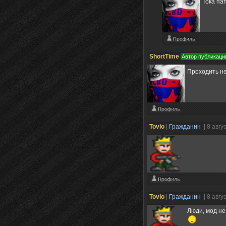
Тока п
ShortTime
Автор публикаци
Проходить н
Tovio
|
Гражданин
| 8 авгу
Tovio
|
Гражданин
| 8 авгу
Люди, мод не