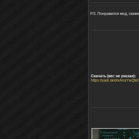
P.S. Понравился мод, скажи
Скачать (вес не указан):
https://yadi.sk/d/xAnaYwQtet