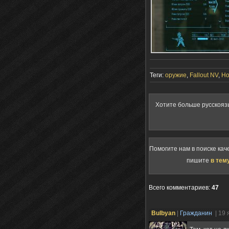
Теги:
оружие
,
Fallout NV
,
Ho
Хотите больше русскояз
Помогите нам в поиске кач
пишите
в тем
Всего комментариев
:
47
Bulbyan
|
Гражданин
| 19