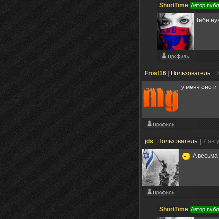
ShortTime
Автор публ
Тебе ну
Frost16
|
Пользователь
| 
у меня оно и
jds
|
Пользователь
| 7 авг
А весьма 
ShortTime
Автор публ