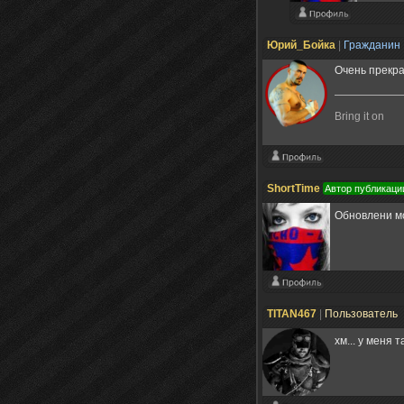
Юрий_Бойка
|
Гражданин
Очень прекра
Bring it on
ShortTime
Автор публикаци
Обновлени м
TITAN467
|
Пользователь
хм... у меня 