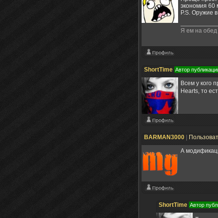
экономия 60 
P.S. Оружие 
Я ем на обед
ShortTime
Автор публикаци
Всем у кого 
Hearts, то ес
BARMAN3000
|
Пользова
А модификац
ShortTime
Автор публ