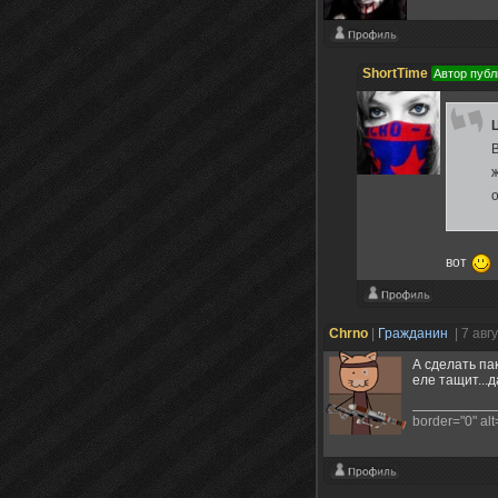
ShortTime
Автор публ
В
о
вот
Chrno
|
Гражданин
| 7 авг
А сделать па
еле тащит...д
border="0" alt=