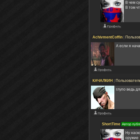
В чем с
В том ч
AchivmentCoffin
|
Пользо
А если я нача
КАЧАЛКИН
|
Пользовател
глупо ведь д
ShortTime
Автор публ
Ну наск
оружие