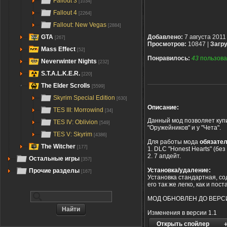
Fallout 3
[1034]
Fallout 4
[2264]
Fallout: New Vegas
[2884]
GTA
Добавлено:
7 августа 2011
[267]
Просмотров:
10847 |
Загру
Mass Effect
[52]
Понравилось:
43
пользова
Neverwinter Nights
[232]
S.T.A.L.K.E.R.
[220]
The Elder Scrolls
[5599]
Skyrim Special Edition
[630]
Описание:
TES III: Morrowind
[34]
Данный мод позволяет купи
TES IV: Oblivion
[549]
"Оружейников" и у "Чета".
TES V: Skyrim
[4386]
Для работы мода
обязате
The Witcher
[177]
1. DLC "Honest Hearts" (без
2. 7 апдейт.
Остальные игры
[357]
Установка/удаление:
Прочие разделы
[167]
Установка стандартная, сод
его так же легко, как и пост
МОД ОБНОВЛЕН ДО ВЕРСИ
Изменения в версии 1.1
Открыть спойлер