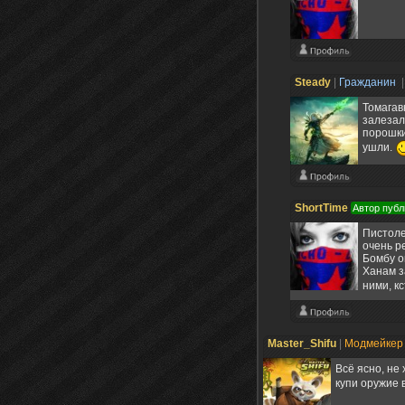
Steady
|
Гражданин
|
Томагав
залезал
порошки
ушли.
ShortTime
Автор публ
Пистоле
очень р
Бомбу о
Ханам з
ними, к
Master_Shifu
|
Модмейке
Всё ясно, не
купи оружие 